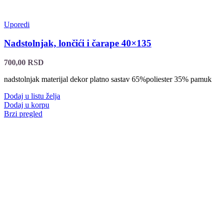
Uporedi
Nadstolnjak, lončići i čarape 40×135
700,00
RSD
nadstolnjak materijal dekor platno sastav 65%poliester 35% pamuk
Dodaj u listu želja
Dodaj u korpu
Brzi pregled