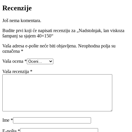
Recenzije
Još nema komentara.
Budite prvi koji će napisati recenziju za „Nadstolnjak, lan viskoza
šampanj sa sjajem 40×150“
Vaša adresa e-pošte neće biti objavljena.
Neophodna polja su
označena
*
Vaša ocena
*
Vaša recenzija
*
Ime
*
E-pošta
*