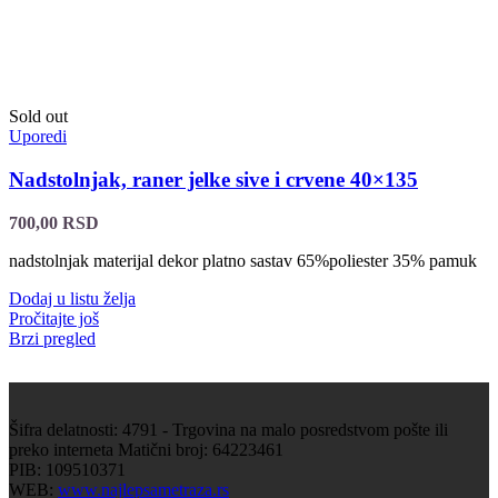
Sold out
Uporedi
Nadstolnjak, raner jelke sive i crvene 40×135
700,00
RSD
nadstolnjak materijal dekor platno sastav 65%poliester 35% pamuk
Dodaj u listu želja
Pročitajte još
Brzi pregled
Šifra delatnosti: 4791 - Trgovina na malo posredstvom pošte ili
preko interneta Matični broj: 64223461
PIB: 109510371
WEB:
www.najlepsametraza.rs