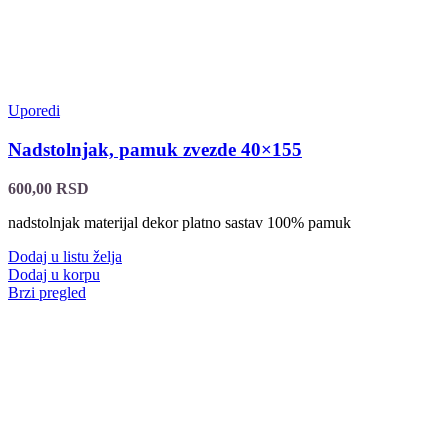
Uporedi
Nadstolnjak, pamuk zvezde 40×155
600,00
RSD
nadstolnjak materijal dekor platno sastav 100% pamuk
Dodaj u listu želja
Dodaj u korpu
Brzi pregled