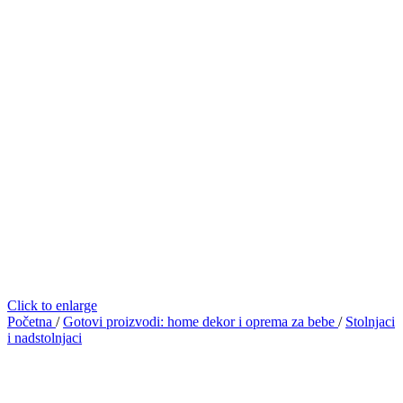
Click to enlarge
Početna
/
Gotovi proizvodi: home dekor i oprema za bebe
/
Stolnjaci
i nadstolnjaci