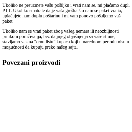
Ukoliko ne preuzmete vašu pošiljku i vrati nam se, mi plaćamo dupli
PTT. Ukoliko smatrate da je vaša greška što nam se paket vratio,
uplaćujete nam duplu poštarinu i mi vam ponovo pošaljemo vaš
paket.
Ukoliko nam se vrati paket zbog vašeg nemara ili neozbiljnosti
prilikom poručivanja, bez daljnjeg objašnjenja sa vaše strane,
stavljamo vas na “crnu listu” kupaca koji u narednom periodu nisu u
mogućnosti da kupuju preko našeg sajta.
Povezani proizvodi