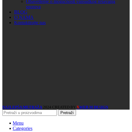
Obaveštenje o mogućnosti vansudkog rešavanja
sporova
BLOG
O NAMA
Kontaktirajte nas
NAJLEPŠA METRAŽA
2024 CREATED BY
WEB M DESIGN
X
Pretraži
Menu
Categories