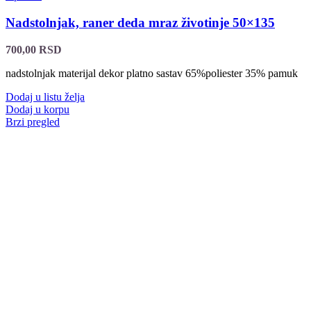
Nadstolnjak, raner deda mraz životinje 50×135
700,00
RSD
nadstolnjak materijal dekor platno sastav 65%poliester 35% pamuk
Dodaj u listu želja
Dodaj u korpu
Brzi pregled