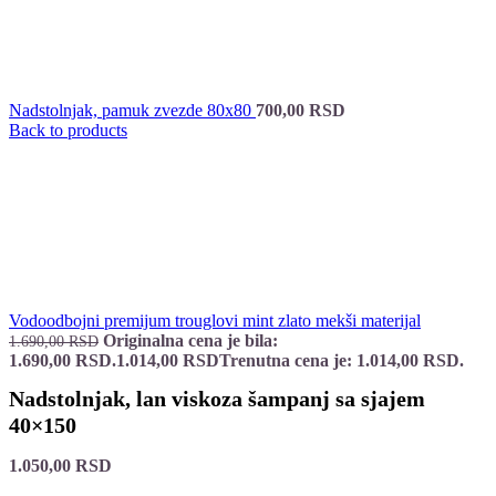
Nadstolnjak, pamuk zvezde 80x80
700,00
RSD
Back to products
Vodoodbojni premijum trouglovi mint zlato mekši materijal
Originalna cena je bila:
1.690,00
RSD
1.690,00 RSD.
1.014,00
RSD
Trenutna cena je: 1.014,00 RSD.
Nadstolnjak, lan viskoza šampanj sa sjajem
40×150
1.050,00
RSD