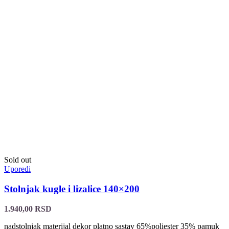
Sold out
Uporedi
Stolnjak kugle i lizalice 140×200
1.940,00
RSD
nadstolnjak materijal dekor platno sastav 65%poliester 35% pamuk