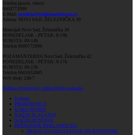
Telefon (poziv, viber):
0600772099
E-Mail:
prodaja@najlepsametraza.rs
Adresa: NOVI SAD, ŽELEZNIČKA 39
Materijali Novi Sad, Železnička 39
PONEDELJAK - PETAK: 8-19h
SUBOTA: 09-14h
Telefon 0600772099
POZAMANTERIJA Novi Sad, Železnička 42
PONEDELJAK - PETAK: 9-17h
SUBOTA: 09-13h
Telefon 0601652885
Web shop: 24h/7
Politika privatnosti i zaštita ličnih podataka
Početna
PRODAVNICA
KAKO KUPITI
NAČIN PLAĆANJA
NAČIN DOSTAVE
REŠAVANJE REKLAMACIJA
PRAVO NA ODUSTANAK OD KUPOVINE