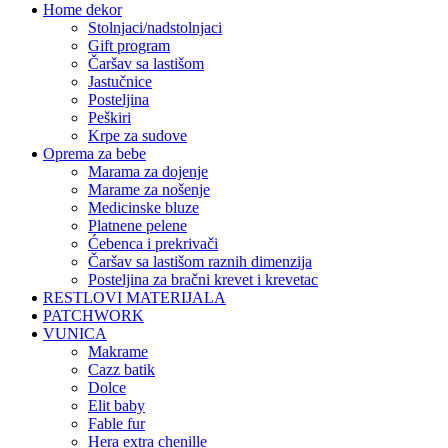
Home dekor
stolnjaci/nadstolnjaci
gift program
čaršav sa lastišom
jastučnice
posteljina
peškiri
krpe za sudove
Oprema za bebe
marama za dojenje
marame za nošenje
medicinske bluze
platnene pelene
ćebenca i prekrivači
čaršav sa lastišom raznih dimenzija
posteljina za bračni krevet i krevetac
RESTLOVI MATERIJALA
PATCHWORK
VUNICA
makrame
cazz batik
dolce
elit baby
fable fur
hera extra chenille