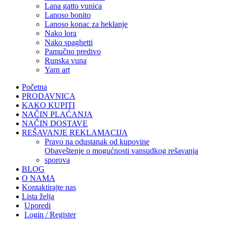
lana gatto vunica
lanoso bonito
lanoso konac za heklanje
nako lora
nako spaghetti
pamučno predivo
runska vuna
yarn art
Početna
PRODAVNICA
KAKO KUPITI
NAČIN PLAĆANJA
NAČIN DOSTAVE
REŠAVANJE REKLAMACIJA
pravo na odustanak od kupovine
obaveštenje o mogućnosti vansudkog rešavanja
sporova
BLOG
O NAMA
Kontaktirajte nas
Lista želja
Uporedi
Login / Register