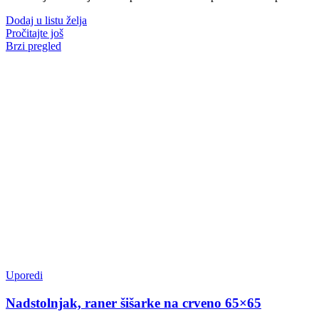
Dodaj u listu želja
Pročitajte još
Brzi pregled
Uporedi
Nadstolnjak, raner šišarke na crveno 65×65