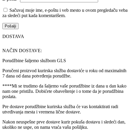
Sačuvaj moje ime, e-poštu i veb mesto u ovom pregledaču veba
za sledeći put kada komentarišem.
DOSTAVA
NAČIN DOSTAVE:
Porudžbine šaljemo službom GLS
Poručeni proizvod kurirska služba dostaviće u roku od maximalnih
7 dana od dana potvrđenja porudžbe.
****Mi se trudimo da šaljemo vaše porudžbine iz dana u dan kako
nam one pristižu. Dobićete obaveštenje i o tome da je porudžbina
poslata.
Pre dostave porudžbine kurirska služba će vas kontaktirati radi
utvrđivanja mesta i vremena lične dostave.
Nakon neuspešne prve dostave kurir pokuša dostavu i sledeći dan,
ukoliko ne uspe, on nama vraća vašu pošiljku.