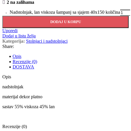
2 na zalihama
Nadstolnjak, lan viskoza šampanj sa sjajem 40x150 količina
DODAJ U KORPU
Uporedi
Dodaj u listu želja
Kategorija:
Stolnjaci i nadstolnjaci
Share:
Opis
Recenzije (0)
DOSTAVA
Opis
nadstolnjak
materijal dekor platno
sastav 55% viskoza 45% lan
Recenzije (0)