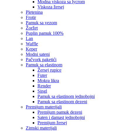
modna viskoza sa lycrom
viskoza žersej
pletenina
frotir
pamuk sa vezom
žoržet
puplin pamuk 100%
lan
waffle
keper
modni sateni
pačvork paketići
pamuk sa elastinom
žersej rupice
futer
mokra likra
render
singl
pamuk sa elastinom jednobojni
pamuk sa elastinom dezeni
premijum materijali
premijum pamuk dezeni
saten i damast jednobojni
premijum žersej
zimski materijali