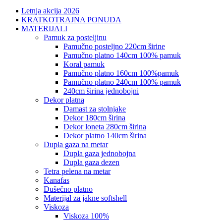
Letnja akcija 2026
KRATKOTRAJNA PONUDA
MATERIJALI
pamuk za posteljinu
pamučno posteljno 220cm širine
pamučno platno 140cm 100% pamuk
koral pamuk
pamučno platno 160cm 100%pamuk
pamučno platno 240cm 100% pamuk
240cm širina jednobojni
dekor platna
damast za stolnjake
dekor 180cm širina
dekor loneta 280cm širina
dekor platno 140cm širina
dupla gaza na metar
dupla gaza jednobojna
dupla gaza dezen
tetra pelena na metar
kanafas
dušečno platno
materijal za jakne softshell
viskoza
viskoza 100%