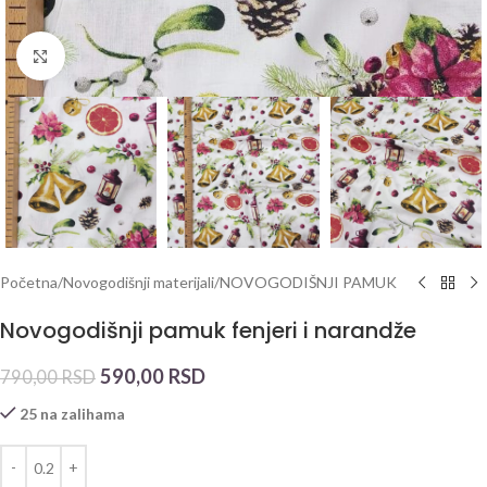
Click to enlarge
Početna
/
Novogodišnji materijali
/
NOVOGODIŠNJI PAMUK
Novogodišnji pamuk fenjeri i narandže
590,00
RSD
790,00
RSD
25 na zalihama