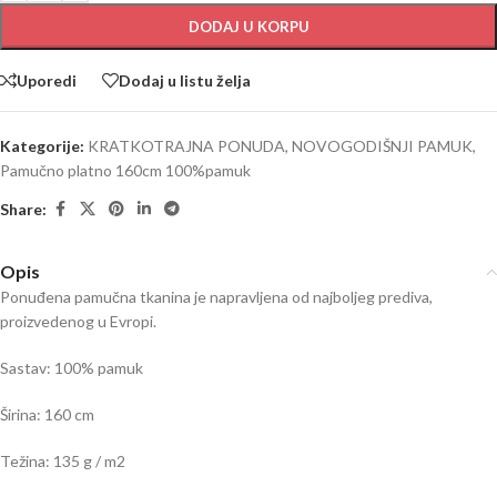
DODAJ U KORPU
Uporedi
Dodaj u listu želja
Kategorije:
KRATKOTRAJNA PONUDA
,
NOVOGODIŠNJI PAMUK
,
Pamučno platno 160cm 100%pamuk
Share:
Opis
Ponuđena pamučna tkanina je napravljena od najboljeg prediva,
proizvedenog u Evropi.
Sastav: 100% pamuk
Širina: 160 cm
Težina: 135 g / m2