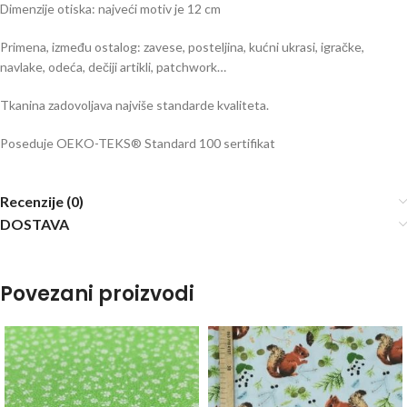
Dimenzije otiska: najveći motiv je 12 cm
Primena, između ostalog: zavese, posteljina, kućni ukrasi, igračke,
navlake, odeća, dečiji artikli, patchwork…
Tkanina zadovoljava najviše standarde kvaliteta.
Poseduje OEKO-TEKS® Standard 100 sertifikat
Recenzije (0)
DOSTAVA
Povezani proizvodi