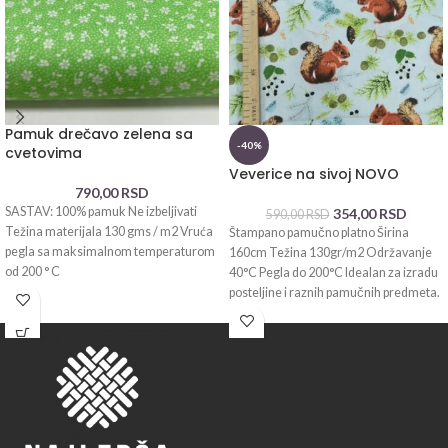
Pamuk drečavo zelena sa
-40%
cvetovima
Veverice na sivoj NOVO
790,00
RSD
SASTAV: 100% pamuk Ne izbeljivati
354,00
RSD
590,00
RSD
Težina materijala 130 gms / m2 Vruća
Štampano pamučno platno Širina
pegla sa maksimalnom temperaturom
160cm Težina 130gr/m2 Održavanje
od 200 ° C
40°C Pegla do 200°C Idealan za izradu
posteljine i raznih pamučnih predmeta.