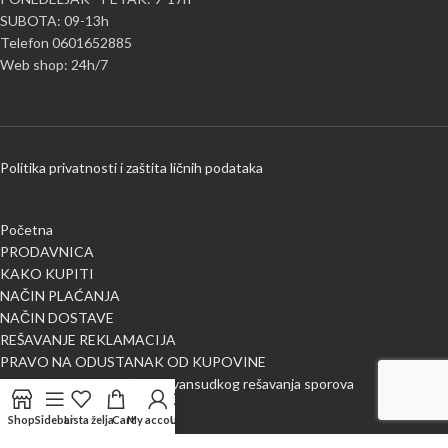
SUBOTA: 09-13h
Telefon 0601652885
Web shop: 24h/7
Politika privatnosti i zaštita ličnih podataka
Početna
PRODAVNICA
KAKO KUPITI
NAČIN PLAĆANJA
NAČIN DOSTAVE
REŠAVANJE REKLAMACIJA
PRAVO NA ODUSTANAK OD KUPOVINE
Obaveštenje o mogućnosti vansudkog rešavanja sporova
BLOG
Shop
Sidebar
Lista želja
Cart
My account
Uporedi
O NAMA