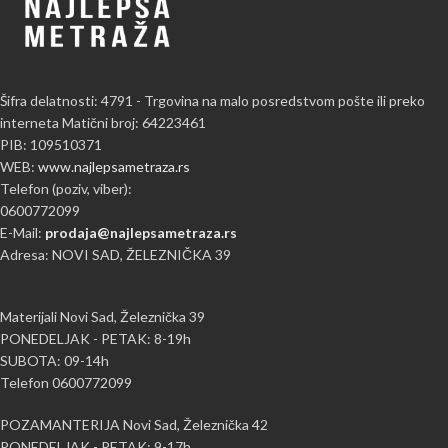
Šifra delatnosti: 4791 - Trgovina na malo posredstvom pošte ili preko
interneta Matični broj: 64223461
PIB: 109510371
WEB:
www.najlepsametraza.rs
Telefon (poziv, viber):
0600772099
E-Mail:
prodaja@najlepsametraza.rs
Adresa: NOVI SAD, ŽELEZNIČKA 39
Materijali Novi Sad, Železnička 39
PONEDELJAK - PETAK: 8-19h
SUBOTA: 09-14h
Telefon 0600772099
POZAMANTERIJA Novi Sad, Železnička 42
PONEDELJAK - PETAK: 9-17h