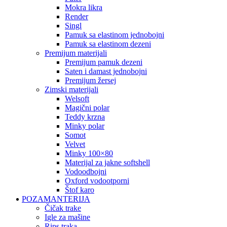
mokra likra
render
singl
pamuk sa elastinom jednobojni
pamuk sa elastinom dezeni
premijum materijali
premijum pamuk dezeni
saten i damast jednobojni
premijum žersej
zimski materijali
welsoft
magični polar
teddy krzna
minky polar
somot
velvet
minky 100×80
materijal za jakne softshell
vodoodbojni
oxford vodootporni
štof karo
POZAMANTERIJA
čičak trake
igle za mašine
rips traka