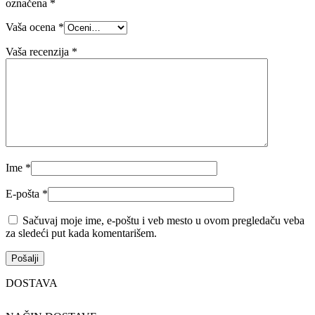
označena
*
Vaša ocena
*
Vaša recenzija
*
Ime
*
E-pošta
*
Sačuvaj moje ime, e-poštu i veb mesto u ovom pregledaču veba
za sledeći put kada komentarišem.
DOSTAVA