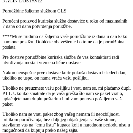
NAČIN DOSTAVE:
Porudžbine šaljemo službom GLS
Poručeni proizvod kurirska služba dostaviće u roku od maximalnih
7 dana od dana potvrđenja porudžbe.
****Mi se trudimo da šaljemo vaše porudžbine iz dana u dan kako
nam one pristižu. Dobićete obaveštenje i o tome da je porudžbina
poslata.
Pre dostave porudžbine kurirska služba će vas kontaktirati radi
utvrđivanja mesta i vremena lične dostave.
Nakon neuspešne prve dostave kurir pokuša dostavu i sledeći dan,
ukoliko ne uspe, on nama vraća vašu pošiljku.
Ukoliko ne preuzmete vašu pošiljku i vrati nam se, mi plaćamo dupli
PTT. Ukoliko smatrate da je vaša greška što nam se paket vratio,
uplaćujete nam duplu poštarinu i mi vam ponovo pošaljemo vaš
paket.
Ukoliko nam se vrati paket zbog vašeg nemara ili neozbiljnosti
prilikom poručivanja, bez daljnjeg objašnjenja sa vaše strane,
stavljamo vas na “crnu listu” kupaca koji u narednom periodu nisu u
mogućnosti da kupuju preko našeg sajta.