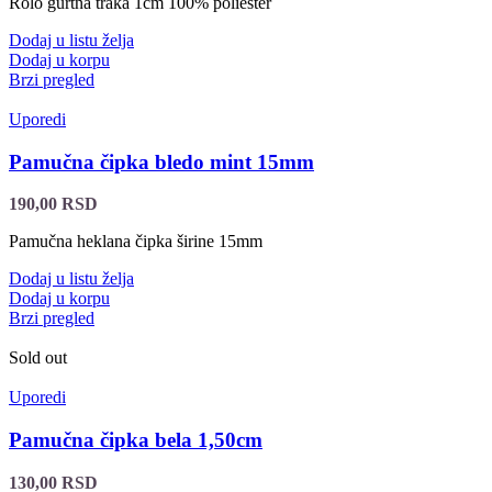
Rolo gurtna traka 1cm 100% poliester
Dodaj u listu želja
Dodaj u korpu
Brzi pregled
Uporedi
Pamučna čipka bledo mint 15mm
190,00
RSD
Pamučna heklana čipka širine 15mm
Dodaj u listu želja
Dodaj u korpu
Brzi pregled
Sold out
Uporedi
Pamučna čipka bela 1,50cm
130,00
RSD