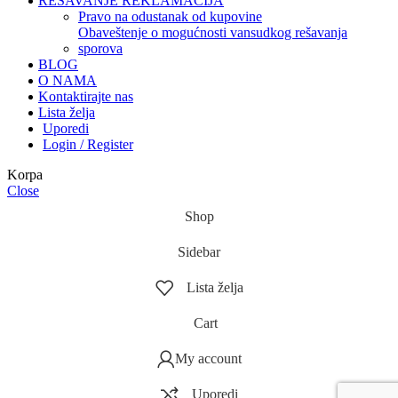
REŠAVANJE REKLAMACIJA
pravo na odustanak od kupovine
obaveštenje o mogućnosti vansudkog rešavanja
sporova
BLOG
O NAMA
Kontaktirajte nas
Lista želja
Uporedi
Login / Register
Korpa
Close
Shop
Sidebar
Lista želja
Cart
My account
Uporedi