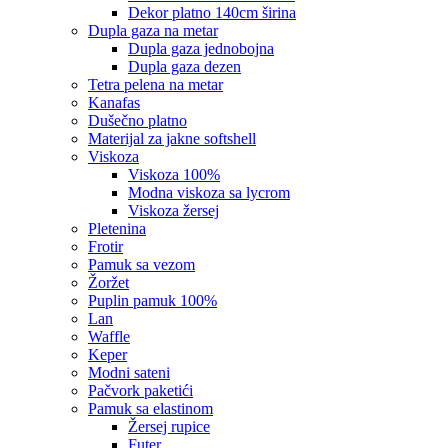
dekor platno 140cm širina
dupla gaza na metar
dupla gaza jednobojna
dupla gaza dezen
tetra pelena na metar
kanafas
dušečno platno
materijal za jakne softshell
viskoza
viskoza 100%
modna viskoza sa lycrom
viskoza žersej
pletenina
frotir
pamuk sa vezom
žoržet
puplin pamuk 100%
lan
waffle
keper
modni sateni
pačvork paketići
pamuk sa elastinom
žersej rupice
futer