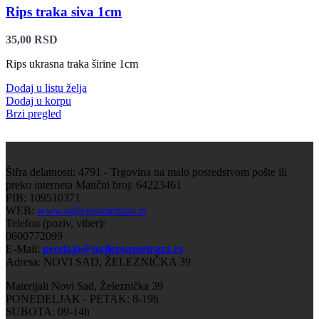
Rips traka siva 1cm
35,00
RSD
Rips ukrasna traka širine 1cm
Dodaj u listu želja
Dodaj u korpu
Brzi pregled
Šifra delatnosti: 4791 - Trgovina na malo posredstvom pošte ili
preko interneta Matični broj: 64223461
PIB: 109510371
WEB:
www.najlepsametraza.rs
Telefon (poziv, viber):
0600772099
E-Mail:
prodaja@najlepsametraza.rs
Adresa: NOVI SAD, ŽELEZNIČKA 39
Materijali Novi Sad, Železnička 39
PONEDELJAK - PETAK: 8-19h
SUBOTA: 09-14h