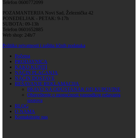
Telefon 0600772099
POZAMANTERIJA Novi Sad, Železnička 42
PONEDELJAK - PETAK: 9-17h
SUBOTA: 09-13h
Telefon 0601652885
Web shop: 24h/7
Politika privatnosti i zaštita ličnih podataka
Početna
PRODAVNICA
KAKO KUPITI
NAČIN PLAĆANJA
NAČIN DOSTAVE
REŠAVANJE REKLAMACIJA
PRAVO NA ODUSTANAK OD KUPOVINE
Obaveštenje o mogućnosti vansudkog rešavanja
sporova
BLOG
O NAMA
Kontaktirajte nas