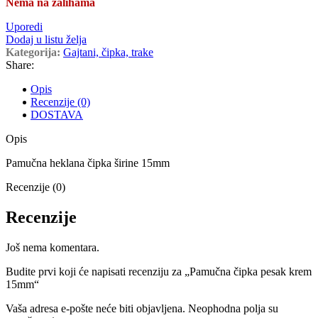
Nema na zalihama
Uporedi
Dodaj u listu želja
Kategorija:
Gajtani, čipka, trake
Share:
Opis
Recenzije (0)
DOSTAVA
Opis
Pamučna heklana čipka širine 15mm
Recenzije (0)
Recenzije
Još nema komentara.
Budite prvi koji će napisati recenziju za „Pamučna čipka pesak krem
15mm“
Vaša adresa e-pošte neće biti objavljena.
Neophodna polja su