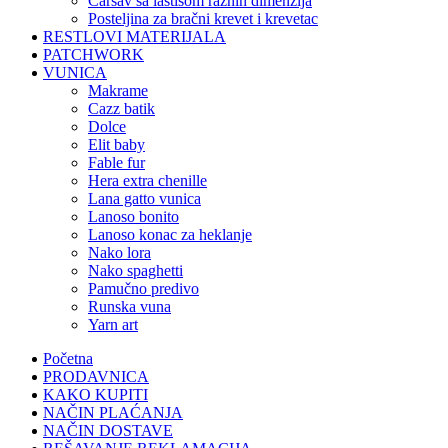
čaršav sa lastišom raznih dimenzija
posteljina za bračni krevet i krevetac
RESTLOVI MATERIJALA
PATCHWORK
VUNICA
makrame
cazz batik
dolce
elit baby
fable fur
hera extra chenille
lana gatto vunica
lanoso bonito
lanoso konac za heklanje
nako lora
nako spaghetti
pamučno predivo
runska vuna
yarn art
Početna
PRODAVNICA
KAKO KUPITI
NAČIN PLAĆANJA
NAČIN DOSTAVE