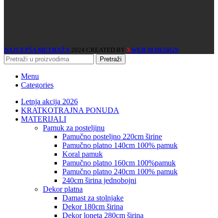
NAJLEPŠA METRAŽA
2024 CREATED BY
WEB M DESIGN
X
Pretraži
Menu
Categories
Letnja akcija 2026
KRATKOTRAJNA PONUDA
MATERIJALI
pamuk za posteljinu
pamučno posteljno 220cm širine
pamučno platno 140cm 100% pamuk
koral pamuk
pamučno platno 160cm 100%pamuk
pamučno platno 240cm 100% pamuk
240cm širina jednobojni
dekor platna
damast za stolnjake
dekor 180cm širina
dekor loneta 280cm širina