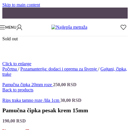
Skip to main content
MENU
Sold out
Click to enlarge
Početna
/
Pozamanterija: dodaci i oprema za šivenje
/
Gajtani, čipka,
trake
Pamučna čipka 20mm roze
250,00
RSD
Back to products
Rips traka tamno roze /lila 1cm
30,00
RSD
Pamučna čipka pesak krem 15mm
190,00
RSD