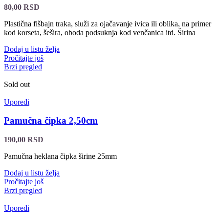
80,00
RSD
Plastična fišbajn traka, služi za ojačavanje ivica ili oblika, na primer
kod korseta, šešira, oboda podsuknja kod venčanica itd. Širina
Dodaj u listu želja
Pročitajte još
Brzi pregled
Sold out
Uporedi
Pamučna čipka 2,50cm
190,00
RSD
Pamučna heklana čipka širine 25mm
Dodaj u listu želja
Pročitajte još
Brzi pregled
Uporedi