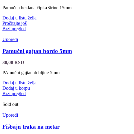
Pamučna heklana čipka širine 15mm
Dodaj u listu želja
Pročitajte još
Brzi pregled
Uporedi
Pamučni gajtan bordo 5mm
30,00
RSD
PAmučni gajtan debljine 5mm
Dodaj u listu želja
Dodaj u korpu
Brzi pregled
Sold out
Uporedi
Fišbajn traka na metar