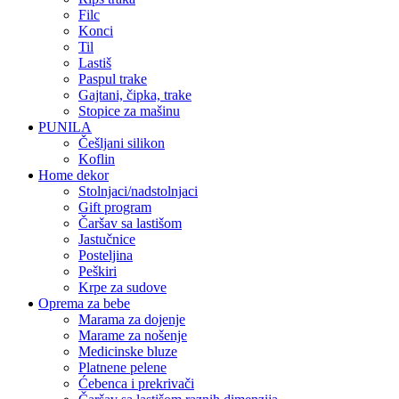
filc
konci
til
lastiš
paspul trake
gajtani, čipka, trake
stopice za mašinu
PUNILA
češljani silikon
koflin
Home dekor
stolnjaci/nadstolnjaci
gift program
čaršav sa lastišom
jastučnice
posteljina
peškiri
krpe za sudove
Oprema za bebe
marama za dojenje
marame za nošenje
medicinske bluze
platnene pelene
ćebenca i prekrivači