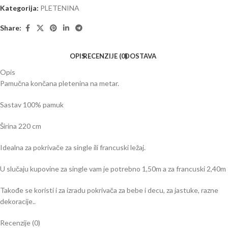
Kategorija:
PLETENINA
Share:
OPIS
RECENZIJE (0)
DOSTAVA
Opis
Pamučna končana pletenina na metar.
Sastav 100% pamuk
Širina 220 cm
Idealna za pokrivače za single ili francuski ležaj.
U slučaju kupovine za single vam je potrebno 1,50m a za francuski 2,40m
Takođe se koristi i za izradu pokrivača za bebe i decu, za jastuke, razne
dekoracije..
Recenzije (0)