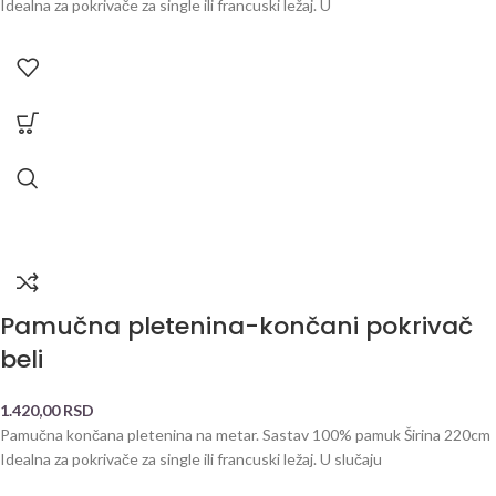
Idealna za pokrivače za single ili francuski ležaj. U
Pamučna pletenina-končani pokrivač
beli
1.420,00
RSD
Pamučna končana pletenina na metar. Sastav 100% pamuk Širina 220cm
Idealna za pokrivače za single ili francuski ležaj. U slučaju