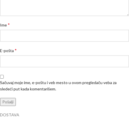
*
Ime
*
E-pošta
Sačuvaj moje ime, e-poštu i veb mesto u ovom pregledaču veba za
sledeći put kada komentarišem.
DOSTAVA