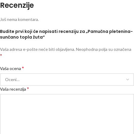
Recenzije
Još nema komentara.
Budite prvi koji će napisati recenziju za „Pamučna pletenina-
sunčano topla žuta“
Vaša adresa e-pošte neće biti objavljena.
Neophodna polja su označena
*
*
Vaša ocena
*
Vaša recenzija