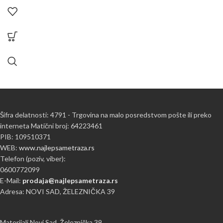
Šifra delatnosti: 4791 - Trgovina na malo posredstvom pošte ili preko
interneta Matični broj: 64223461
PIB: 109510371
WEB:
www.najlepsametraza.rs
Telefon (poziv, viber):
0600772099
E-Mail:
prodaja@najlepsametraza.rs
Adresa: NOVI SAD, ŽELEZNIČKA 39
Materijali Novi Sad, Železnička 39