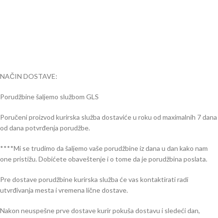
NAČIN DOSTAVE:
Porudžbine šaljemo službom GLS
Poručeni proizvod kurirska služba dostaviće u roku od maximalnih 7 dana
od dana potvrđenja porudžbe.
****Mi se trudimo da šaljemo vaše porudžbine iz dana u dan kako nam
one pristižu. Dobićete obaveštenje i o tome da je porudžbina poslata.
Pre dostave porudžbine kurirska služba će vas kontaktirati radi
utvrđivanja mesta i vremena lične dostave.
Nakon neuspešne prve dostave kurir pokuša dostavu i sledeći dan,