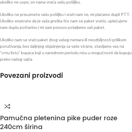
ukoliko ne uspe, on nama vraća vašu pošiljku.
Ukoliko ne preuzmete vašu pošiljku i vrati nam se, mi plaćamo dupli PTT.
Ukoliko smatrate da je vaša greška što nam se paket vratio, uplaćujete
nam duplu poštarinu i mi vam ponovo pošaljemo vaš paket.
Ukoliko nam se vrati paket zbog vašeg nemara ili neozbiljnosti prilikom
poručivanja, bez daljnjeg objašnjenja sa vaše strane, stavljamo vas na
“crnu listu” kupaca koji u narednom periodu nisu u mogućnosti da kupuju
preko našeg sajta.
Povezani proizvodi
Pamučna pletenina pike puder roze
240cm širina