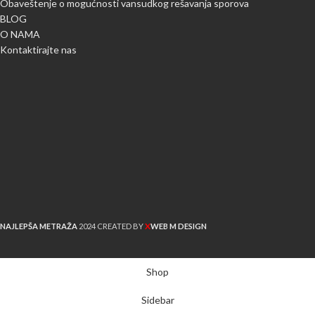
Obaveštenje o mogućnosti vansudkog rešavanja sporova
BLOG
O NAMA
Kontaktirajte nas
X
NAJLEPŠA METRAŽA
2024 CREATED BY
WEB M DESIGN
Shop
Sidebar