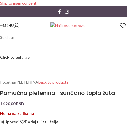
Skip to main content
MENU
Sold out
Click to enlarge
Početna
/
PLETENINA
Back to products
Pamučna pletenina- sunčano topla žuta
1.420,00
RSD
Nema na zalihama
Uporedi
Dodaj u listu želja