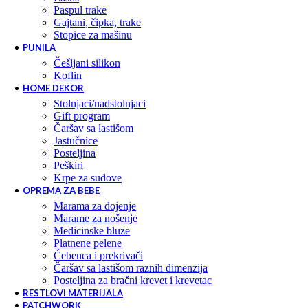
paspul trake
gajtani, čipka, trake
stopice za mašinu
PUNILA
češljani silikon
koflin
HOME DEKOR
stolnjaci/nadstolnjaci
gift program
čaršav sa lastišom
jastučnice
posteljina
peškiri
krpe za sudove
OPREMA ZA BEBE
marama za dojenje
marame za nošenje
medicinske bluze
platnene pelene
ćebenca i prekrivači
čaršav sa lastišom raznih dimenzija
posteljina za bračni krevet i krevetac
RESTLOVI MATERIJALA
PATCHWORK