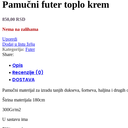
Pamučni futer toplo krem
850,00
RSD
Nema na zalihama
Uporedi
Dodaj u listu želja
Kategorija:
Futer
Share:
Opis
Recenzije (0)
DOSTAVA
Pamučni materijal za izradu tanjih dukseva, šortseva, haljina i drugih
Širina materijala 180cm
300Gr/m2
U sastavu ima