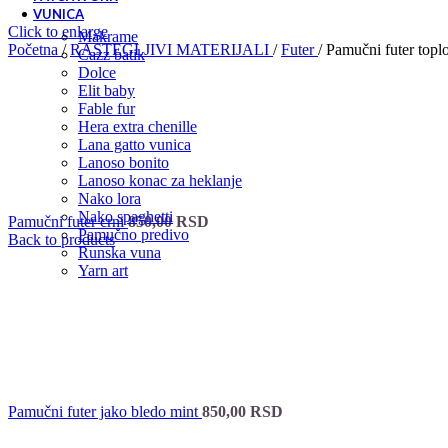
VUNICA
Click to enlarge
makrame
Početna
/
RASTEGLJIVI MATERIJALI
/
Futer
/
Pamučni futer topl
cazz batik
dolce
elit baby
fable fur
hera extra chenille
lana gatto vunica
lanoso bonito
lanoso konac za heklanje
nako lora
nako spaghetti
Pamučni futer crni
850,00
RSD
pamučno predivo
Back to products
runska vuna
yarn art
Pamučni futer jako bledo mint
850,00
RSD