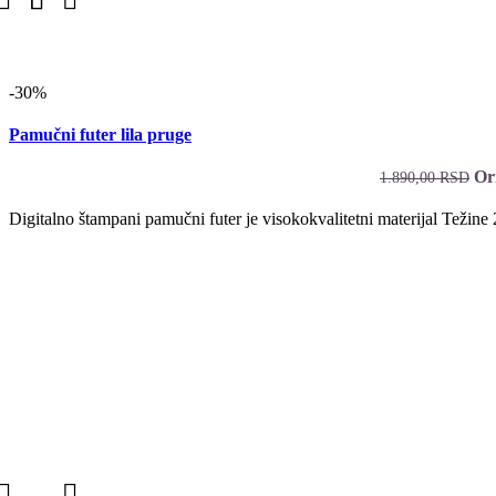
-30%
Pamučni futer lila pruge
Or
1.890,00
RSD
Digitalno štampani pamučni futer je visokokvalitetni materijal Težin