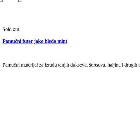
Sold out
Pamučni futer jako bledo mint
Pamučni materijal za izradu tanjih dukseva, šortseva, haljina i dru