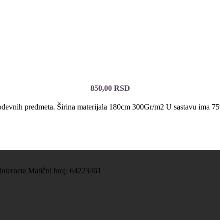
850,00
RSD
gih odevnih predmeta. Širina materijala 180cm 300Gr/m2 U sastavu ima 7
 interneta Matični broj: 64223461