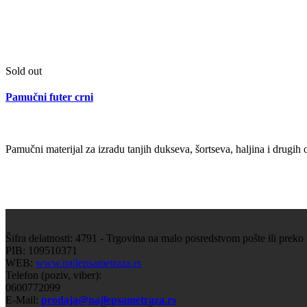
Sold out
Pamučni futer crni
Pamučni materijal za izradu tanjih dukseva, šortseva, haljina i dru
Šifra delatnosti: 4791 - Trgovina na malo posredstvom pošte ili preko
PIB: 109510371
WEB:
www.najlepsametraza.rs
Telefon (poziv, viber):
0600772099
E-Mail:
prodaja@najlepsametraza.rs