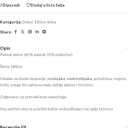
Uporedi
Dodaj u listu želja
Kategorija:
Dekor 180cm širina
Share:
Opis
Pamuk dekor (65% pamuk 35% poliester)
Širina 180cm
Idealan za izradu draperija,
stolnjaka
,
nadstolnjaka
, jastučnica, cegera,
torbi, svega što zahteva malo deblje platno i čvrstinu.
Odgovara i za presvlačenje nameštaja
Ima zaštitni sloj na površini koji je vodoodbojan i ne upija tečnost
Recenzije (0)