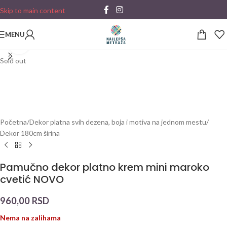
Skip to main content
MENU
Click to enlarge
Sold out
Početna
/
Dekor platna svih dezena, boja i motiva na jednom mestu
/
Dekor 180cm širina
Pamučno dekor platno krem mini maroko
cvetić NOVO
960,00
RSD
Nema na zalihama