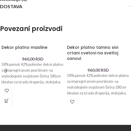
DOSTAVA
Povezani proizvodi
Dekor platno masline
Dekor platno tamno sivi
crtani cvetovi na svetloj
osnovi
960,00
RSD
58% pamuk 42% poliester dekor platno
960,00
RSD
sa impregriranom površinom-sa
58% pamuk 42% poliester dekor platno
vodoobojnim svojstvom Širina 180cm
sa impregriranom površinom-sa
Idealan za izradu draperija, stolnjaka,
vodoobojnim svojstvom Širina 180cm
jastučnica, cegera,
Idealan za izradu draperija, stolnjaka,
jastučnica, cegera,