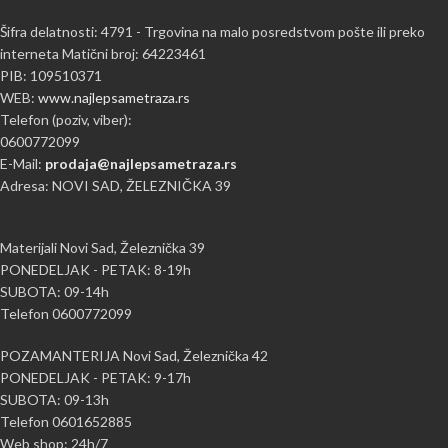
Šifra delatnosti: 4791 - Trgovina na malo posredstvom pošte ili preko
interneta Matični broj: 64223461
PIB: 109510371
WEB:
www.najlepsametraza.rs
Telefon (poziv, viber):
0600772099
E-Mail:
prodaja@najlepsametraza.rs
Adresa: NOVI SAD, ŽELEZNIČKA 39
Materijali Novi Sad, Železnička 39
PONEDELJAK - PETAK: 8-19h
SUBOTA: 09-14h
Telefon 0600772099
POZAMANTERIJA Novi Sad, Železnička 42
PONEDELJAK - PETAK: 9-17h
SUBOTA: 09-13h
Telefon 0601652885
Web shop: 24h/7