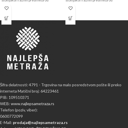
stolnjaka i raznih predmeta od
stolnjaka i raznih predmeta od
Šifra delatnosti: 4791 - Trgovina na malo posredstvom pošte ili preko
interneta Matični broj: 64223461
PIB: 109510371
WEB:
www.najlepsametraza.rs
Telefon (poziv, viber):
0600772099
E-Mail:
prodaja@najlepsametraza.rs