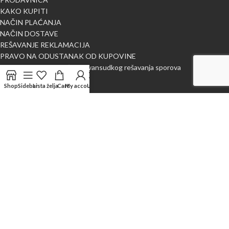
KAKO KUPITI
NAČIN PLAĆANJA
NAČIN DOSTAVE
REŠAVANJE REKLAMACIJA
PRAVO NA ODUSTANAK OD KUPOVINE
Obaveštenje o mogućnosti vansudkog rešavanja sporova
BLOG
Shop
Sidebar
Lista želja
Cart
My account
Uporedi
O NAMA
Kontaktirajte nas