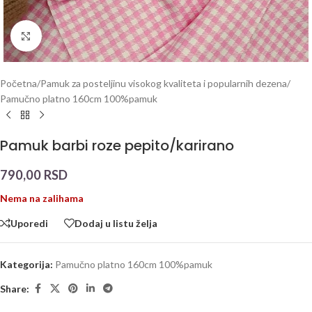
Click to enlarge
Početna
/
Pamuk za posteljinu visokog kvaliteta i popularnih dezena
/
Pamučno platno 160cm 100%pamuk
Pamuk barbi roze pepito/karirano
790,00
RSD
Nema na zalihama
Uporedi
Dodaj u listu želja
Kategorija:
Pamučno platno 160cm 100%pamuk
Share: