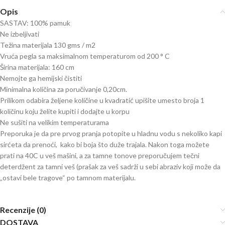
Opis
SASTAV: 100% pamuk
Ne izbeljivati
Težina materijala 130 gms / m2
Vruća pegla sa maksimalnom temperaturom od 200 ° C
Širina materijala: 160 cm
Nemojte ga hemijski čistiti
Minimalna količina za poručivanje 0,20cm.
Prilikom odabira željene količine u kvadratić upišite umesto broja 1
količinu koju želite kupiti i dodajte u korpu
Ne sušiti na velikim temperaturama
Preporuka je da pre prvog pranja potopite u hladnu vodu s nekoliko kapi
sirćeta da prenoći, kako bi boja što duže trajala. Nakon toga možete
prati na 40C u veš mašini, a za tamne tonove preporučujem tečni
deterdžent za tamni veš (prašak za veš sadrži u sebi abraziv koji može da
„ostavi bele tragove“ po tamnom materijalu.
Recenzije (0)
DOSTAVA