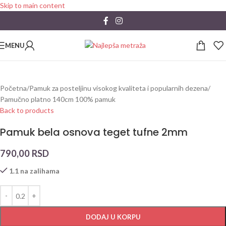
Skip to main content
MENU
Početna
/
Pamuk za posteljinu visokog kvaliteta i popularnih dezena
/
Pamučno platno 140cm 100% pamuk
Back to products
Pamuk bela osnova teget tufne 2mm
790,00
RSD
1.1 na zalihama
DODAJ U KORPU