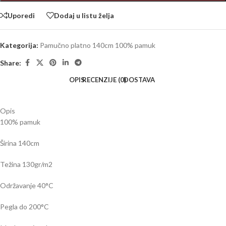
Uporedi
Dodaj u listu želja
Kategorija:
Pamučno platno 140cm 100% pamuk
Share:
OPIS
RECENZIJE (0)
DOSTAVA
Opis
100% pamuk
Širina 140cm
Težina 130gr/m2
Održavanje 40
°C
Pegla do 200
°C