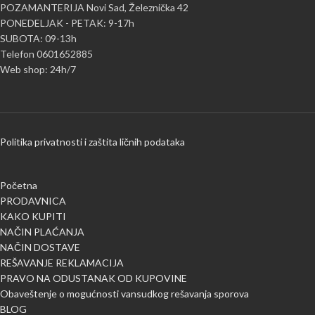
POZAMANTERIJA Novi Sad, Železnička 42
PONEDELJAK - PETAK: 9-17h
SUBOTA: 09-13h
Telefon 0601652885
Web shop: 24h/7
Politika privatnosti i zaštita ličnih podataka
Početna
PRODAVNICA
KAKO KUPITI
NAČIN PLAĆANJA
NAČIN DOSTAVE
REŠAVANJE REKLAMACIJA
PRAVO NA ODUSTANAK OD KUPOVINE
Obaveštenje o mogućnosti vansudkog rešavanja sporova
BLOG