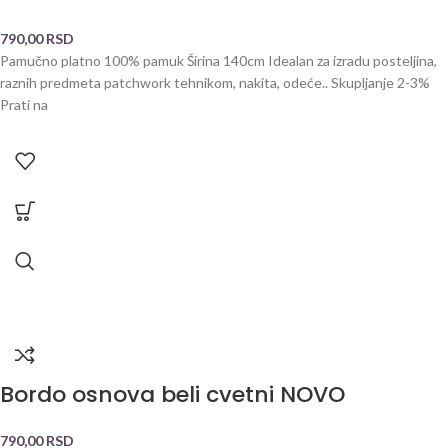
790,00
RSD
Pamučno platno 100% pamuk Širina 140cm Idealan za izradu posteljina,
raznih predmeta patchwork tehnikom, nakita, odeće.. Skupljanje 2-3%
Prati na
Bordo osnova beli cvetni NOVO
790,00
RSD