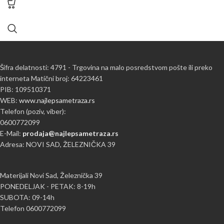
Šifra delatnosti: 4791 - Trgovina na malo posredstvom pošte ili preko
interneta Matični broj: 64223461
PIB: 109510371
WEB:
www.najlepsametraza.rs
Telefon (poziv, viber):
0600772099
E-Mail:
prodaja@najlepsametraza.rs
Adresa: NOVI SAD, ŽELEZNIČKA 39
Materijali Novi Sad, Železnička 39
PONEDELJAK - PETAK: 8-19h
SUBOTA: 09-14h
Telefon 0600772099