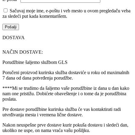
Sačuvaj moje ime, e-poštu i veb mesto u ovom pregledaču veba
za sledeći put kada komentarišem.
DOSTAVA
NAČIN DOSTAVE:
Porudžbine šaljemo službom GLS
Poručeni proizvod kurirska služba dostaviće u roku od maximalnih
7 dana od dana potvrđenja porudžbe.
****Mi se trudimo da šaljemo vaše porudžbine iz dana u dan kako
nam one pristižu. Dobićete obaveštenje i o tome da je porudžbina
poslata.
Pre dostave porudžbine kurirska služba će vas kontaktirati radi
utvrđivanja mesta i vremena lične dostave.
Nakon neuspešne prve dostave kurir pokuša dostavu i sledeći dan,
ukoliko ne uspe, on nama vraća vašu pošiljku.