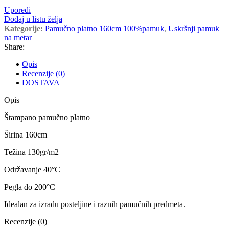
Uporedi
Dodaj u listu želja
Kategorije:
Pamučno platno 160cm 100%pamuk
,
Uskršnji pamuk
na metar
Share:
Opis
Recenzije (0)
DOSTAVA
Opis
Štampano pamučno platno
Širina 160cm
Težina 130gr/m2
Održavanje 40
°C
Pegla do 200
°C
Idealan za izradu posteljine i raznih pamučnih predmeta.
Recenzije (0)