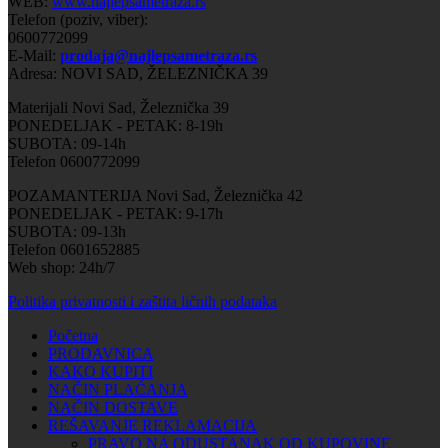
WEB:
www.najlepsametraza.rs
Telefon (poziv, viber):
0600772099
E-Mail:
prodaja@najlepsametraza.rs
Adresa: NOVI SAD, ŽELEZNIČKA 39
Materijali Novi Sad, Železnička 39
PONEDELJAK - PETAK: 8-19h
SUBOTA: 09-14h
Telefon 0600772099
POZAMANTERIJA Novi Sad, Železnička 42
PONEDELJAK - PETAK: 9-17h
SUBOTA: 09-13h
Telefon 0601652885
Web shop: 24h/7
Politika privatnosti i zaštita ličnih podataka
Početna
PRODAVNICA
KAKO KUPITI
NAČIN PLAĆANJA
NAČIN DOSTAVE
REŠAVANJE REKLAMACIJA
PRAVO NA ODUSTANAK OD KUPOVINE