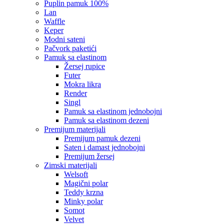
puplin pamuk 100%
lan
waffle
keper
modni sateni
pačvork paketići
pamuk sa elastinom
žersej rupice
futer
mokra likra
render
singl
pamuk sa elastinom jednobojni
pamuk sa elastinom dezeni
premijum materijali
premijum pamuk dezeni
saten i damast jednobojni
premijum žersej
zimski materijali
welsoft
magični polar
teddy krzna
minky polar
somot
velvet