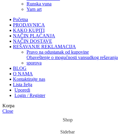
runska vuna
yarn art
Početna
PRODAVNICA
KAKO KUPITI
NAČIN PLAĆANJA
NAČIN DOSTAVE
REŠAVANJE REKLAMACIJA
pravo na odustanak od kupovine
obaveštenje o mogućnosti vansudkog rešavanja
sporova
BLOG
O NAMA
Kontaktirajte nas
Lista želja
Uporedi
Login / Register
Korpa
Close
Shop
Sidebar