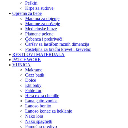
peškiri
krpe za sudove
Oprema za bebe
marama za dojenje
marame za nošenje
medicinske bluze
platnene pelene
ćebenca i prekrivači
čaršav sa lastišom raznih dimenzija
posteljina za bračni krevet i krevetac
RESTLOVI MATERIJALA
PATCHWORK
VUNICA
makrame
cazz batik
dolce
elit baby
fable fur
hera extra chenille
lana gatto vunica
lanoso bonito
lanoso konac za heklanje
nako lora
nako spaghetti
pamučno predivo