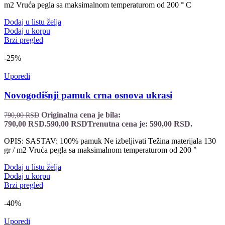
m2 Vruća pegla sa maksimalnom temperaturom od 200 ° C
Dodaj u listu želja
Dodaj u korpu
Brzi pregled
-25%
Uporedi
Novogodišnji pamuk crna osnova ukrasi
Originalna cena je bila:
790,00
RSD
790,00 RSD.
590,00
RSD
Trenutna cena je: 590,00 RSD.
OPIS: SASTAV: 100% pamuk Ne izbeljivati Težina materijala 130
gr / m2 Vruća pegla sa maksimalnom temperaturom od 200 °
Dodaj u listu želja
Dodaj u korpu
Brzi pregled
-40%
Uporedi