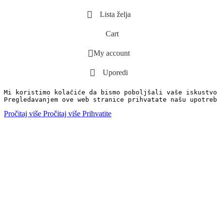
Lista želja
Cart
My account
Uporedi
Mi koristimo kolačiće da bismo poboljšali vaše iskustvo
Pregledavanjem ove web stranice prihvatate našu upotreb
Pročitaj više
Pročitaj više
Prihvatite