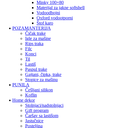
minky 100×80
materijal za jakne softshell
vodoodbojni
oxford vodootporni
štof karo
POZAMANTERIJA
čičak trake
igle za mašine
rips traka
filc
konci
til
lastiš
paspul trake
gajtani, čipka, trake
stopice za mašinu
PUNILA
češljani silikon
koflin
Home dekor
stolnjaci/nadstolnjaci
gift program
čaršav sa lastišom
jastučnice
posteljina