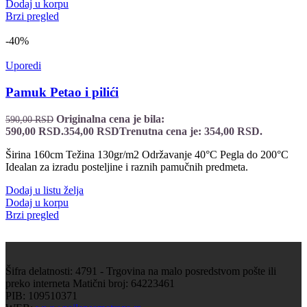
Dodaj u korpu
Brzi pregled
-40%
Uporedi
Pamuk Petao i pilići
Originalna cena je bila:
590,00
RSD
590,00 RSD.
354,00
RSD
Trenutna cena je: 354,00 RSD.
Širina 160cm Težina 130gr/m2 Održavanje 40°C Pegla do 200°C
Idealan za izradu posteljine i raznih pamučnih predmeta.
Dodaj u listu želja
Dodaj u korpu
Brzi pregled
Šifra delatnosti: 4791 - Trgovina na malo posredstvom pošte ili
preko interneta Matični broj: 64223461
PIB: 109510371