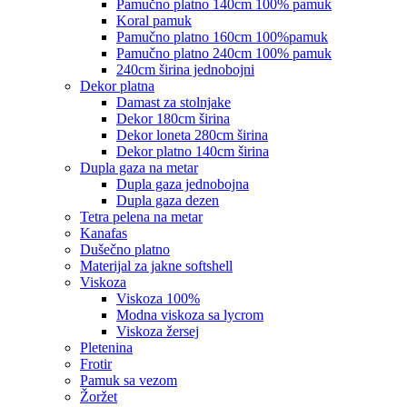
pamučno platno 140cm 100% pamuk
koral pamuk
pamučno platno 160cm 100%pamuk
pamučno platno 240cm 100% pamuk
240cm širina jednobojni
dekor platna
damast za stolnjake
dekor 180cm širina
dekor loneta 280cm širina
dekor platno 140cm širina
dupla gaza na metar
dupla gaza jednobojna
dupla gaza dezen
tetra pelena na metar
kanafas
dušečno platno
materijal za jakne softshell
viskoza
viskoza 100%
modna viskoza sa lycrom
viskoza žersej
pletenina
frotir
pamuk sa vezom
žoržet