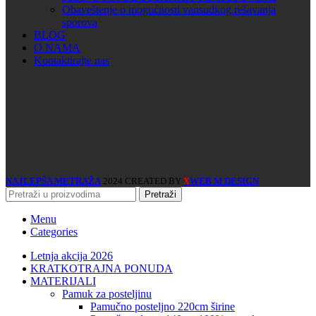
Obaveštenje o mogućnosti vansudkog rešavanja
sporova
BLOG
O NAMA
Kontaktirajte nas
NAJLEPŠA METRAŽA
2024 CREATED BY
WEB M DESIGN
X
Pretraži
Menu
Categories
Letnja akcija 2026
KRATKOTRAJNA PONUDA
MATERIJALI
pamuk za posteljinu
pamučno posteljno 220cm širine