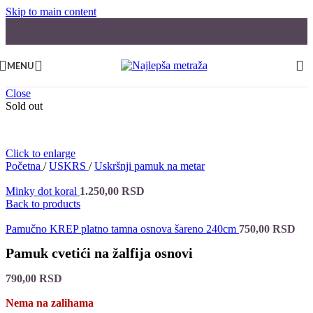
Skip to main content
MENU
Close
Sold out
Click to enlarge
Početna
/
USKRS
/
Uskršnji pamuk na metar
Minky dot koral
1.250,00
RSD
Back to products
Pamučno KREP platno tamna osnova šareno 240cm
750,00
RSD
Pamuk cvetići na žalfija osnovi
790,00
RSD
Nema na zalihama