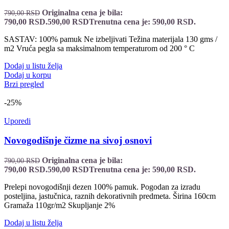
Originalna cena je bila:
790,00
RSD
790,00 RSD.
590,00
RSD
Trenutna cena je: 590,00 RSD.
SASTAV: 100% pamuk Ne izbeljivati Težina materijala 130 gms /
m2 Vruća pegla sa maksimalnom temperaturom od 200 ° C
Dodaj u listu želja
Dodaj u korpu
Brzi pregled
-25%
Uporedi
Novogodišnje čizme na sivoj osnovi
Originalna cena je bila:
790,00
RSD
790,00 RSD.
590,00
RSD
Trenutna cena je: 590,00 RSD.
Prelepi novogodišnji dezen 100% pamuk. Pogodan za izradu
posteljina, jastučnica, raznih dekorativnih predmeta. Širina 160cm
Gramaža 110gr/m2 Skupljanje 2%
Dodaj u listu želja