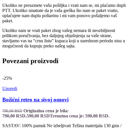
Ukoliko ne preuzmete vašu pošiljku i vrati nam se, mi plaćamo dupli
PTT. Ukoliko smatrate da je vaša greška što nam se paket vratio,
uplaćujete nam duplu poštarinu i mi vam ponovo pošaljemo vaš
paket.
Ukoliko nam se vrati paket zbog vašeg nemara ili neozbiljnosti
prilikom poručivanja, bez daljnjeg objašnjenja sa vaše strane,
stavljamo vas na “crnu listu” kupaca koji u narednom periodu nisu u
mogućnosti da kupuju preko našeg sajta.
Povezani proizvodi
-25%
Uporedi
Božićni retro na sivoj osnovi
Originalna cena je bila:
790,00
RSD
790,00 RSD.
590,00
RSD
Trenutna cena je: 590,00 RSD.
SASTAV: 100% pamuk Ne izbeljivati Težina materijala 130 gms /