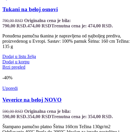
Tukani na beloj osnovi
Originalna cena je bila:
790,00
RSD
790,00 RSD.
474,00
RSD
Trenutna cena je: 474,00 RSD.
Ponuđena pamučna tkanina je napravljena od najboljeg prediva,
proizvedenog u Evropi. Sastav: 100% pamuk Širina: 160 cm Težina:
135 g
Dodaj u listu želja
Dodaj u korpu
Brzi pregled
-40%
Uporedi
Veverice na beloj NOVO
Originalna cena je bila:
590,00
RSD
590,00 RSD.
354,00
RSD
Trenutna cena je: 354,00 RSD.
Štampano pamučno platno Širina 160cm Težina 130gr/m2
Održavanje 40°C Pegla do 200°C Idealan za izradu posteljine i