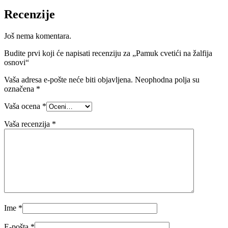
Recenzije
Još nema komentara.
Budite prvi koji će napisati recenziju za „Pamuk cvetići na žalfija
osnovi“
Vaša adresa e-pošte neće biti objavljena.
Neophodna polja su
označena
*
Vaša ocena
*
Vaša recenzija
*
Ime
*
E-pošta
*