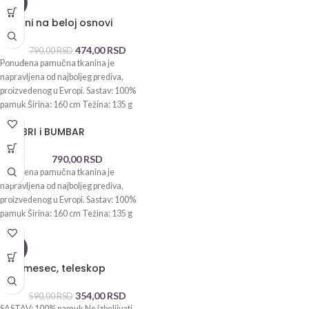
-40%
Tukani na beloj osnovi
474,00
RSD
790,00
RSD
Ponuđena pamučna tkanina je
napravljena od najboljeg prediva,
proizvedenog u Evropi. Sastav: 100%
pamuk Širina: 160 cm Težina: 135 g
KOLIBRI i BUMBAR
790,00
RSD
Ponuđena pamučna tkanina je
napravljena od najboljeg prediva,
proizvedenog u Evropi. Sastav: 100%
pamuk Širina: 160 cm Težina: 135 g
-40%
Miš i mesec, teleskop
354,00
RSD
590,00
RSD
SASTAV: 100% pamuk Ne izbeljivati