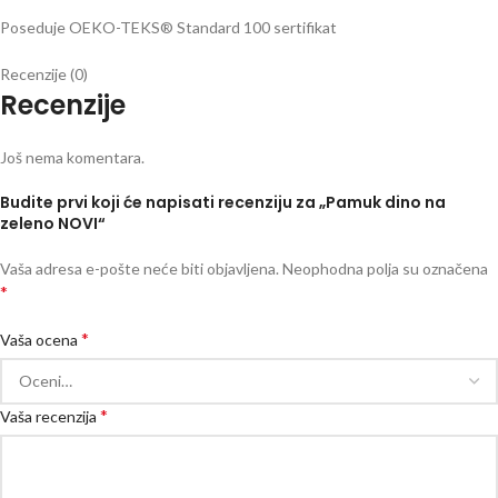
Poseduje OEKO-TEKS® Standard 100 sertifikat
Recenzije (0)
Recenzije
Još nema komentara.
Budite prvi koji će napisati recenziju za „Pamuk dino na
zeleno NOVI“
Vaša adresa e-pošte neće biti objavljena.
Neophodna polja su označena
*
*
Vaša ocena
*
Vaša recenzija