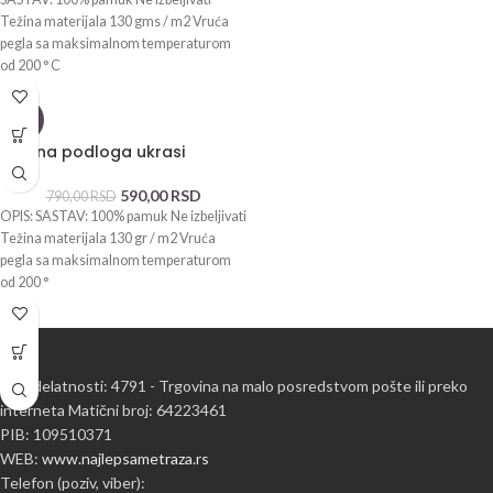
Težina materijala 130 gms / m2 Vruća
pegla sa maksimalnom temperaturom
od 200 ° C
-25%
Tamna podloga ukrasi
590,00
RSD
790,00
RSD
OPIS: SASTAV: 100% pamuk Ne izbeljivati
Težina materijala 130 gr / m2 Vruća
pegla sa maksimalnom temperaturom
od 200 °
Šifra delatnosti: 4791 - Trgovina na malo posredstvom pošte ili preko
interneta Matični broj: 64223461
PIB: 109510371
WEB:
www.najlepsametraza.rs
Telefon (poziv, viber):