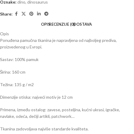
Oznake:
dino
,
dinosaurus
Share:
OPIS
RECENZIJE (0)
DOSTAVA
Opis
Ponuđena pamučna tkanina je napravljena od najboljeg prediva,
proizvedenog u Evropi.
Sastav: 100% pamuk
Širina: 160 cm
Težina: 135 g / m2
Dimenzije otiska: najveći motiv je 12 cm
Primena, između ostalog: zavese, posteljina, kućni ukrasi, igračke,
navlake, odeća, dečiji artikli, patchwork…
Tkanina zadovoljava najviše standarde kvaliteta.