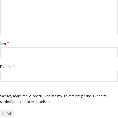
*
Ime
*
E-pošta
Sačuvaj moje ime, e-poštu i veb mesto u ovom pregledaču veba za
sledeći put kada komentarišem.