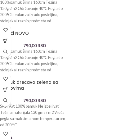
100% pamuk Širina 160cm Težina
130gr/m2 Održavanje 40°C Pegla do
200°C Idealan za izradu posteljina,
stolnjaka i raznih predmeta od
Slonići NOVO
790,00
RSD
100% pamuk Širina 160cm Težina
130gr/m2 Održavanje 40°C Pegla do
200°C Idealan za izradu posteljina,
stolnjaka i raznih predmeta od
Pamuk drečavo zelena sa
cvetovima
790,00
RSD
SASTAV: 100% pamuk Ne izbeljivati
Težina materijala 130 gms / m2 Vruća
pegla sa maksimalnom temperaturom
od 200 ° C