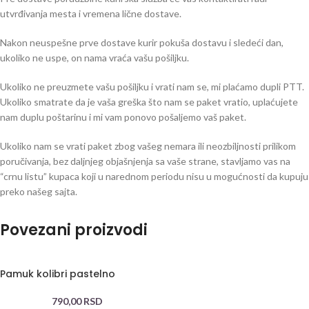
utvrđivanja mesta i vremena lične dostave.
Nakon neuspešne prve dostave kurir pokuša dostavu i sledeći dan,
ukoliko ne uspe, on nama vraća vašu pošiljku.
Ukoliko ne preuzmete vašu pošiljku i vrati nam se, mi plaćamo dupli PTT.
Ukoliko smatrate da je vaša greška što nam se paket vratio, uplaćujete
nam duplu poštarinu i mi vam ponovo pošaljemo vaš paket.
Ukoliko nam se vrati paket zbog vašeg nemara ili neozbiljnosti prilikom
poručivanja, bez daljnjeg objašnjenja sa vaše strane, stavljamo vas na
“crnu listu” kupaca koji u narednom periodu nisu u mogućnosti da kupuju
preko našeg sajta.
Povezani proizvodi
Pamuk kolibri pastelno
790,00
RSD