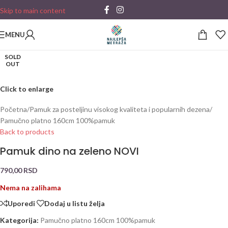
Skip to main content
MENU
SOLD
OUT
Click to enlarge
Početna
/
Pamuk za posteljinu visokog kvaliteta i popularnih dezena
/
Pamučno platno 160cm 100%pamuk
Back to products
Pamuk dino na zeleno NOVI
790,00
RSD
Nema na zalihama
Uporedi
Dodaj u listu želja
Kategorija:
Pamučno platno 160cm 100%pamuk