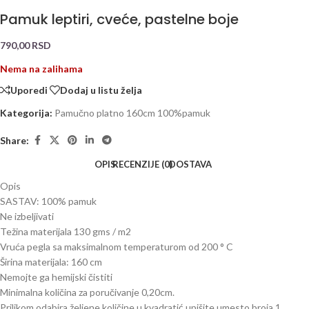
Pamuk leptiri, cveće, pastelne boje
790,00
RSD
Nema na zalihama
Uporedi
Dodaj u listu želja
Kategorija:
Pamučno platno 160cm 100%pamuk
Share:
OPIS
RECENZIJE (0)
DOSTAVA
Opis
SASTAV: 100% pamuk
Ne izbeljivati
Težina materijala 130 gms / m2
Vruća pegla sa maksimalnom temperaturom od 200 ° C
Širina materijala: 160 cm
Nemojte ga hemijski čistiti
Minimalna količina za poručivanje 0,20cm.
Prilikom odabira željene količine u kvadratić upišite umesto broja 1