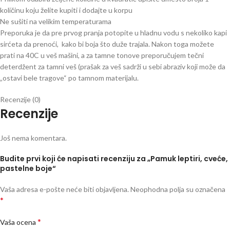
količinu koju želite kupiti i dodajte u korpu
Ne sušiti na velikim temperaturama
Preporuka je da pre prvog pranja potopite u hladnu vodu s nekoliko kapi
sirćeta da prenoći, kako bi boja što duže trajala. Nakon toga možete
prati na 40C u veš mašini, a za tamne tonove preporučujem tečni
deterdžent za tamni veš (prašak za veš sadrži u sebi abraziv koji može da
„ostavi bele tragove“ po tamnom materijalu.
Recenzije (0)
Recenzije
Još nema komentara.
Budite prvi koji će napisati recenziju za „Pamuk leptiri, cveće,
pastelne boje“
Vaša adresa e-pošte neće biti objavljena.
Neophodna polja su označena
*
*
Vaša ocena