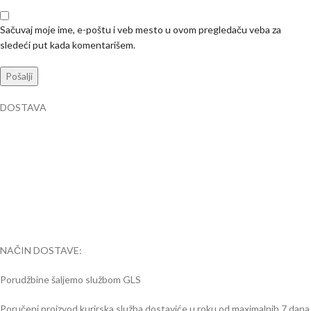
Sačuvaj moje ime, e-poštu i veb mesto u ovom pregledaču veba za
sledeći put kada komentarišem.
DOSTAVA
NAČIN DOSTAVE:
Porudžbine šaljemo službom GLS
Poručeni proizvod kurirska služba dostaviće u roku od maximalnih 7 dana