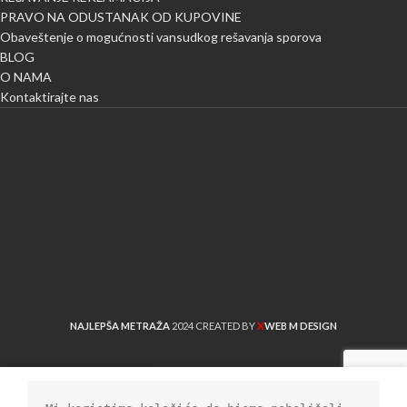
PRAVO NA ODUSTANAK OD KUPOVINE
Obaveštenje o mogućnosti vansudkog rešavanja sporova
BLOG
O NAMA
Kontaktirajte nas
X
NAJLEPŠA METRAŽA
2024 CREATED BY
WEB M DESIGN
Shop
Sidebar
Lista želja
Cart
My account
Uporedi