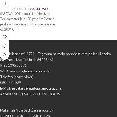
354,00
RSD
590,00
RSD
SASTAV: 100% pamuk Ne izbeljivati
Težina materijala 130 gms / m2 Vruća
pegla sa maksimalnom temperaturom
od 200 ° C
Šifra delatnosti: 4791 - Trgovina na malo posredstvom pošte ili preko
interneta Matični broj: 64223461
PIB: 109510371
WEB:
www.najlepsametraza.rs
Telefon (poziv, viber):
0600772099
E-Mail:
prodaja@najlepsametraza.rs
Adresa: NOVI SAD, ŽELEZNIČKA 39
Materijali Novi Sad, Železnička 39
PONEDELJAK - PETAK: 8-19h