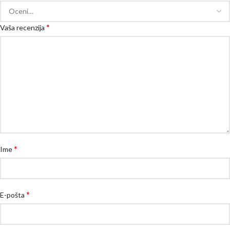
*
Vaša recenzija
*
Ime
*
E-pošta