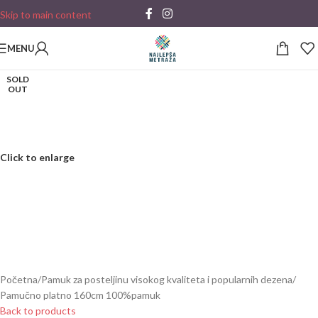
Skip to main content
MENU
SOLD
OUT
Click to enlarge
Početna
/
Pamuk za posteljinu visokog kvaliteta i popularnih dezena
/
Pamučno platno 160cm 100%pamuk
Back to products