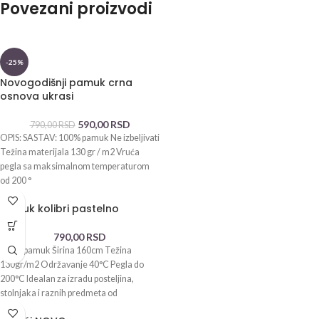
Povezani proizvodi
-25%
Novogodišnji pamuk crna
osnova ukrasi
590,00
RSD
790,00
RSD
OPIS: SASTAV: 100% pamuk Ne izbeljivati
Težina materijala 130 gr / m2 Vruća
pegla sa maksimalnom temperaturom
od 200 °
Pamuk kolibri pastelno
790,00
RSD
100% pamuk Širina 160cm Težina
130gr/m2 Održavanje 40°C Pegla do
200°C Idealan za izradu posteljina,
stolnjaka i raznih predmeta od