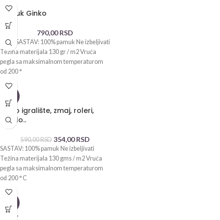
Pamuk Ginko
790,00
RSD
OPIS: SASTAV: 100% pamuk Ne izbeljivati
Težina materijala 130 gr / m2 Vruća
pegla sa maksimalnom temperaturom
od 200 °
-40%
Retro igralište, zmaj, roleri,
biciklo..
354,00
RSD
590,00
RSD
SASTAV: 100% pamuk Ne izbeljivati
Težina materijala 130 gms / m2 Vruća
pegla sa maksimalnom temperaturom
od 200 ° C
-40%
Tigar