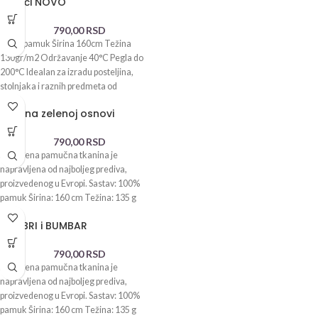
Slonići NOVO
790,00
RSD
100% pamuk Širina 160cm Težina
130gr/m2 Održavanje 40°C Pegla do
200°C Idealan za izradu posteljina,
stolnjaka i raznih predmeta od
Jaja na zelenoj osnovi
790,00
RSD
Ponuđena pamučna tkanina je
napravljena od najboljeg prediva,
proizvedenog u Evropi. Sastav: 100%
pamuk Širina: 160 cm Težina: 135 g
KOLIBRI i BUMBAR
790,00
RSD
Ponuđena pamučna tkanina je
napravljena od najboljeg prediva,
proizvedenog u Evropi. Sastav: 100%
pamuk Širina: 160 cm Težina: 135 g