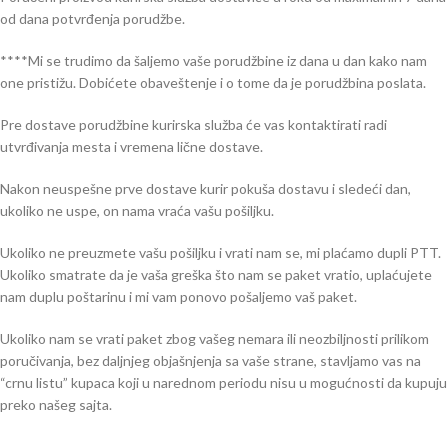
od dana potvrđenja porudžbe.
****Mi se trudimo da šaljemo vaše porudžbine iz dana u dan kako nam
one pristižu. Dobićete obaveštenje i o tome da je porudžbina poslata.
Pre dostave porudžbine kurirska služba će vas kontaktirati radi
utvrđivanja mesta i vremena lične dostave.
Nakon neuspešne prve dostave kurir pokuša dostavu i sledeći dan,
ukoliko ne uspe, on nama vraća vašu pošiljku.
Ukoliko ne preuzmete vašu pošiljku i vrati nam se, mi plaćamo dupli PTT.
Ukoliko smatrate da je vaša greška što nam se paket vratio, uplaćujete
nam duplu poštarinu i mi vam ponovo pošaljemo vaš paket.
Ukoliko nam se vrati paket zbog vašeg nemara ili neozbiljnosti prilikom
poručivanja, bez daljnjeg objašnjenja sa vaše strane, stavljamo vas na
“crnu listu” kupaca koji u narednom periodu nisu u mogućnosti da kupuju
preko našeg sajta.