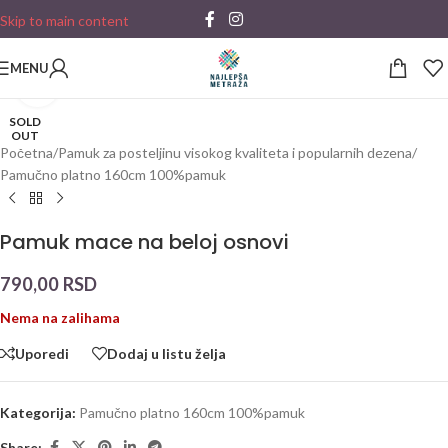
Skip to main content
MENU
Click to enlarge
SOLD
OUT
Početna
/
Pamuk za posteljinu visokog kvaliteta i popularnih dezena
/
Pamučno platno 160cm 100%pamuk
Pamuk mace na beloj osnovi
790,00
RSD
Nema na zalihama
Uporedi
Dodaj u listu želja
Kategorija:
Pamučno platno 160cm 100%pamuk
Share: