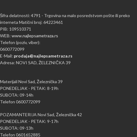
Šifra delatnosti: 4791 - Trgovina na malo posredstvom pošte ili preko
interneta Matični broj: 64223461
PIB: 109510371
WEB:
www.najlepsametraza.rs
Telefon (poziv, viber):
0600772099
E-Mail:
prodaja@najlepsametraza.rs
Adresa: NOVI SAD, ŽELEZNIČKA 39
Materijali Novi Sad, Železnička 39
PONEDELJAK - PETAK: 8-19h
SUBOTA: 09-14h
Telefon 0600772099
POZAMANTERIJA Novi Sad, Železnička 42
PONEDELJAK - PETAK: 9-17h
SUBOTA: 09-13h
Telefon 0601652885