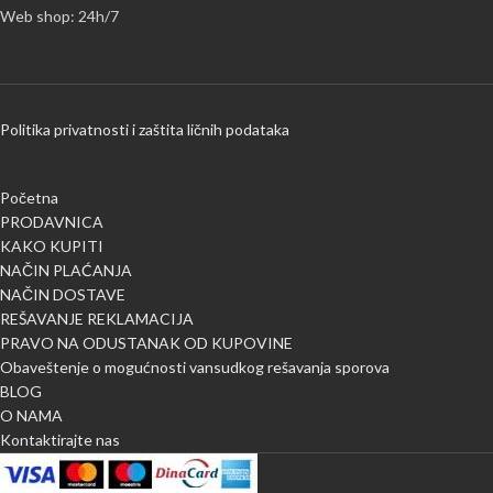
Web shop: 24h/7
Politika privatnosti i zaštita ličnih podataka
Početna
PRODAVNICA
KAKO KUPITI
NAČIN PLAĆANJA
NAČIN DOSTAVE
REŠAVANJE REKLAMACIJA
PRAVO NA ODUSTANAK OD KUPOVINE
Obaveštenje o mogućnosti vansudkog rešavanja sporova
BLOG
O NAMA
Kontaktirajte nas