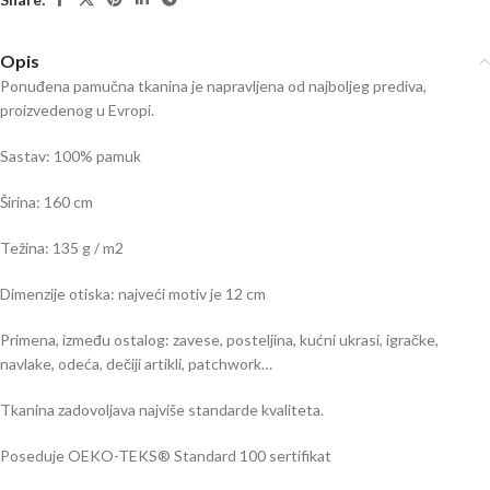
Opis
Ponuđena pamučna tkanina je napravljena od najboljeg prediva,
proizvedenog u Evropi.
Sastav: 100% pamuk
Širina: 160 cm
Težina: 135 g / m2
Dimenzije otiska: najveći motiv je 12 cm
Primena, između ostalog: zavese, posteljina, kućni ukrasi, igračke,
navlake, odeća, dečiji artikli, patchwork…
Tkanina zadovoljava najviše standarde kvaliteta.
Poseduje OEKO-TEKS® Standard 100 sertifikat