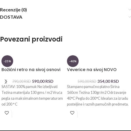
Recenzije (0)
DOSTAVA
Povezani proizvodi
-25%
-40%
Božićni retro na sivoj osnovi
Veverice na sivoj NOVO
590,00
RSD
354,00
RSD
790,00
RSD
590,00
RSD
SASTAV: 100% pamuk Ne izbeljivati
Štampano pamučno platno Širina
Težina materijala 130 gms / m2 Vruća
160cm Težina 130gr/m2 Održavanje
pegla sa maksimalnom temperaturom
40°C Pegla do 200°C Idealan za izradu
od 200 ° C
posteljine i raznih pamučnih predmeta.