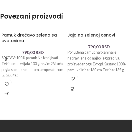
Povezani proizvodi
Pamuk drečavo zelena sa
Jaja na zelenoj osnovi
cvetovima
790,00
RSD
790,00
RSD
Ponuđena pamučna tkanina je
SASTAV: 100% pamuk Ne izbeljivati
napravljena od najboljeg prediva,
Težina materijala 130 gms / m2 Vruća
proizvedenog u Evropi. Sastav: 100%
pegla sa maksimalnom temperaturom
pamuk Širina: 160 cm Težina: 135 g
od 200 ° C