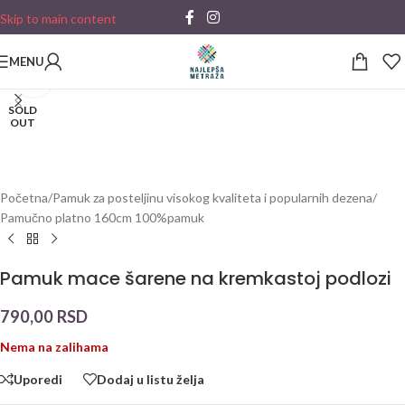
Skip to main content
MENU
Click to enlarge
SOLD
OUT
Početna
/
Pamuk za posteljinu visokog kvaliteta i popularnih dezena
/
Pamučno platno 160cm 100%pamuk
Pamuk mace šarene na kremkastoj podlozi
790,00
RSD
Nema na zalihama
Uporedi
Dodaj u listu želja