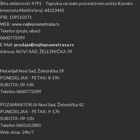
Šifra delatnosti: 4791 - Trgovina na malo posredstvom pošte ili preko
interneta Matični broj: 64223461
PIB: 109510371
WEB:
www.najlepsametraza.rs
Telefon (poziv, viber):
0600772099
E-Mail:
prodaja@najlepsametraza.rs
Adresa: NOVI SAD, ŽELEZNIČKA 39
Materijali Novi Sad, Železnička 39
PONEDELJAK - PETAK: 8-19h
SUBOTA: 09-14h
Telefon 0600772099
POZAMANTERIJA Novi Sad, Železnička 42
PONEDELJAK - PETAK: 9-17h
SUBOTA: 09-13h
Telefon 0601652885
Web shop: 24h/7