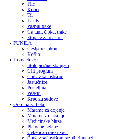
filc
konci
til
lastiš
paspul trake
gajtani, čipka, trake
stopice za mašinu
PUNILA
češljani silikon
koflin
Home dekor
stolnjaci/nadstolnjaci
gift program
čaršav sa lastišom
jastučnice
posteljina
peškiri
krpe za sudove
Oprema za bebe
marama za dojenje
marame za nošenje
medicinske bluze
platnene pelene
ćebenca i prekrivači
čaršav sa lastišom raznih dimenzija