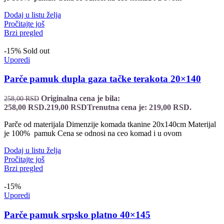
Dodaj u listu želja
Pročitajte još
Brzi pregled
-15%
Sold out
Uporedi
Parče pamuk dupla gaza tačke terakota 20×140
Originalna cena je bila:
258,00
RSD
258,00 RSD.
219,00
RSD
Trenutna cena je: 219,00 RSD.
Parče od materijala Dimenzije komada tkanine 20x140cm Materijal
je 100% pamuk Cena se odnosi na ceo komad i u ovom
Dodaj u listu želja
Pročitajte još
Brzi pregled
-15%
Uporedi
Parče pamuk srpsko platno 40×145