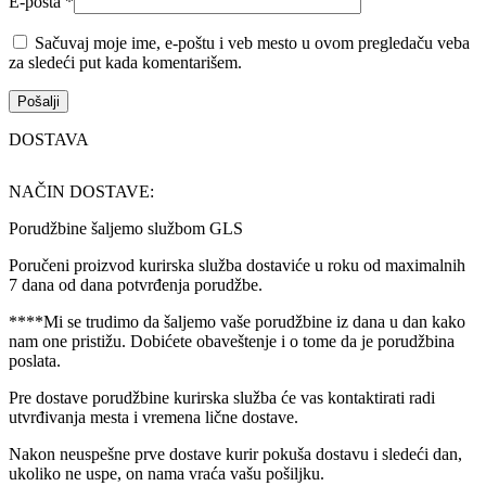
E-pošta
*
Sačuvaj moje ime, e-poštu i veb mesto u ovom pregledaču veba
za sledeći put kada komentarišem.
DOSTAVA
NAČIN DOSTAVE:
Porudžbine šaljemo službom GLS
Poručeni proizvod kurirska služba dostaviće u roku od maximalnih
7 dana od dana potvrđenja porudžbe.
****Mi se trudimo da šaljemo vaše porudžbine iz dana u dan kako
nam one pristižu. Dobićete obaveštenje i o tome da je porudžbina
poslata.
Pre dostave porudžbine kurirska služba će vas kontaktirati radi
utvrđivanja mesta i vremena lične dostave.
Nakon neuspešne prve dostave kurir pokuša dostavu i sledeći dan,
ukoliko ne uspe, on nama vraća vašu pošiljku.