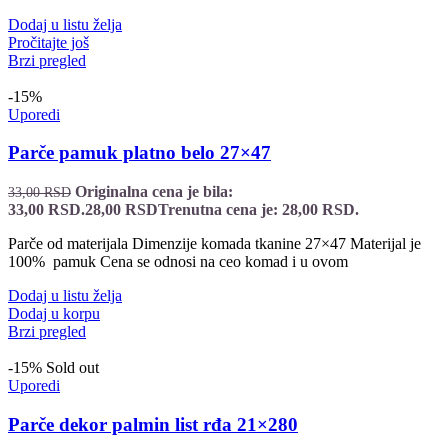
Dodaj u listu želja
Pročitajte još
Brzi pregled
-15%
Uporedi
Parče pamuk platno belo 27×47
Originalna cena je bila:
33,00
RSD
33,00 RSD.
28,00
RSD
Trenutna cena je: 28,00 RSD.
Parče od materijala Dimenzije komada tkanine 27×47 Materijal je
100% pamuk Cena se odnosi na ceo komad i u ovom
Dodaj u listu želja
Dodaj u korpu
Brzi pregled
-15%
Sold out
Uporedi
Parče dekor palmin list rđa 21×280