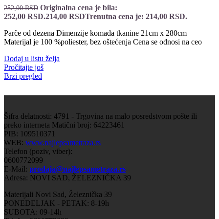
Originalna cena je bila:
252,00
RSD
252,00 RSD.
214,00
RSD
Trenutna cena je: 214,00 RSD.
Parče od dezena Dimenzije komada tkanine 21cm x 280cm
Materijal je 100 %poliester, bez oštećenja Cena se odnosi na ceo
Dodaj u listu želja
Pročitajte još
Brzi pregled
Šifra delatnosti: 4791 - Trgovina na malo posredstvom pošte ili
preko interneta Matični broj: 64223461
PIB: 109510371
WEB:
www.najlepsametraza.rs
Telefon (poziv, viber):
0600772099
E-Mail:
prodaja@najlepsametraza.rs
Adresa: NOVI SAD, ŽELEZNIČKA 39
Materijali Novi Sad, Železnička 39
PONEDELJAK - PETAK: 8-19h
SUBOTA: 09-14h