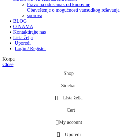
pravo na odustanak od kupovine
obaveštenje o mogućnosti vansudkog rešavanja
sporova
BLOG
O NAMA
Kontaktirajte nas
Lista želja
Uporedi
Login / Register
Korpa
Close
Shop
Sidebar
Lista želja
Cart
My account
Uporedi