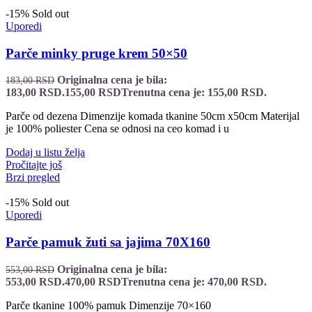
-15%
Sold out
Uporedi
Parče minky pruge krem 50×50
Originalna cena je bila:
183,00
RSD
183,00 RSD.
155,00
RSD
Trenutna cena je: 155,00 RSD.
Parče od dezena Dimenzije komada tkanine 50cm x50cm Materijal
je 100% poliester Cena se odnosi na ceo komad i u
Dodaj u listu želja
Pročitajte još
Brzi pregled
-15%
Sold out
Uporedi
Parče pamuk žuti sa jajima 70X160
Originalna cena je bila:
553,00
RSD
553,00 RSD.
470,00
RSD
Trenutna cena je: 470,00 RSD.
Parče tkanine 100% pamuk Dimenzije 70×160