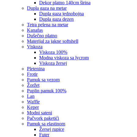
dekor platno 140cm širina
dupla gaza na metar
dupla gaza jednobojna
dupla gaza dezen
tetra pelena na metar
kanafas
dušečno platno
materijal za jakne softshell
viskoza
viskoza 100%
modna viskoza sa lycrom
viskoza žersej
pletenina
frotir
pamuk sa vezom
žoržet
puplin pamuk 100%
lan
waffle
keper
modni sateni
pačvork paketići
pamuk sa elastinom
žersej rupice
futer