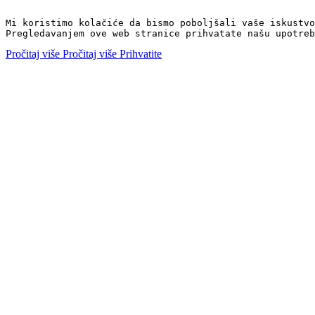
Mi koristimo kolačiće da bismo poboljšali vaše iskustvo
Pregledavanjem ove web stranice prihvatate našu upotreb
Pročitaj više
Pročitaj više
Prihvatite