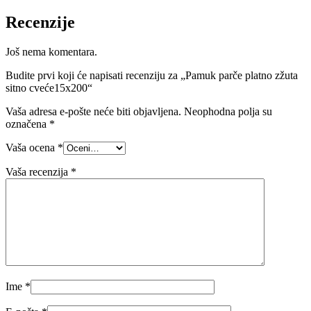
Recenzije
Još nema komentara.
Budite prvi koji će napisati recenziju za „Pamuk parče platno zžuta
sitno cveće15x200“
Vaša adresa e-pošte neće biti objavljena.
Neophodna polja su
označena
*
Vaša ocena
*
Vaša recenzija
*
Ime
*