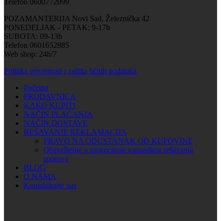
Telefon 0600772099
POZAMANTERIJA Novi Sad, Železnička 42
PONEDELJAK - PETAK: 9-17h
SUBOTA: 09-13h
Telefon 0601652885
Web shop: 24h/7
Politika privatnosti i zaštita ličnih podataka
Početna
PRODAVNICA
KAKO KUPITI
NAČIN PLAĆANJA
NAČIN DOSTAVE
REŠAVANJE REKLAMACIJA
PRAVO NA ODUSTANAK OD KUPOVINE
Obaveštenje o mogućnosti vansudkog rešavanja
sporova
BLOG
O NAMA
Kontaktirajte nas