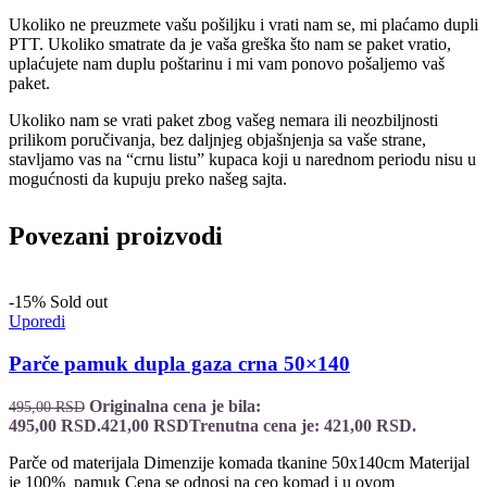
Ukoliko ne preuzmete vašu pošiljku i vrati nam se, mi plaćamo dupli
PTT. Ukoliko smatrate da je vaša greška što nam se paket vratio,
uplaćujete nam duplu poštarinu i mi vam ponovo pošaljemo vaš
paket.
Ukoliko nam se vrati paket zbog vašeg nemara ili neozbiljnosti
prilikom poručivanja, bez daljnjeg objašnjenja sa vaše strane,
stavljamo vas na “crnu listu” kupaca koji u narednom periodu nisu u
mogućnosti da kupuju preko našeg sajta.
Povezani proizvodi
-15%
Sold out
Uporedi
Parče pamuk dupla gaza crna 50×140
Originalna cena je bila:
495,00
RSD
495,00 RSD.
421,00
RSD
Trenutna cena je: 421,00 RSD.
Parče od materijala Dimenzije komada tkanine 50x140cm Materijal
je 100% pamuk Cena se odnosi na ceo komad i u ovom