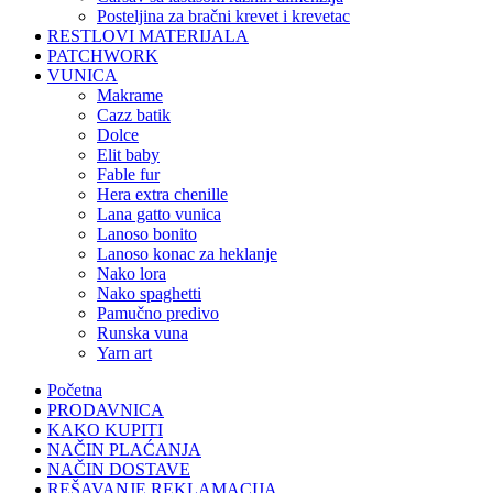
posteljina za bračni krevet i krevetac
RESTLOVI MATERIJALA
PATCHWORK
VUNICA
makrame
cazz batik
dolce
elit baby
fable fur
hera extra chenille
lana gatto vunica
lanoso bonito
lanoso konac za heklanje
nako lora
nako spaghetti
pamučno predivo
runska vuna
yarn art
Početna
PRODAVNICA
KAKO KUPITI
NAČIN PLAĆANJA
NAČIN DOSTAVE
REŠAVANJE REKLAMACIJA