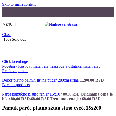
Skip to main content
MENU
Close
-15%
Sold out
Click to enlarge
Početna
/
Restlovi materijala: rasprodaja ostataka materijala
/
Restlovi pamuk
Dekor platno palmin list na puder 280cm širina
1.200,00
RSD
Back to products
Parče pamučno platno fenjer 15x107
Originalna cena je
80,00
RSD
bila: 80,00 RSD.
68,00
RSD
Trenutna cena je: 68,00 RSD.
Pamuk parče platno zžuta sitno cveće15x200