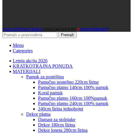
NAJLEPŠA METRAŽA
2024 CREATED BY
WEB M DESIGN
X
Pretraži
Menu
Categories
Letnja akcija 2026
KRATKOTRAJNA PONUDA
MATERIJALI
pamuk za posteljinu
pamučno posteljno 220cm širine
pamučno platno 140cm 100% pamuk
koral pamuk
pamučno platno 160cm 100%pamuk
pamučno platno 240cm 100% pamuk
240cm širina jednobojni
dekor platna
damast za stolnjake
dekor 180cm širina
dekor loneta 280cm širina