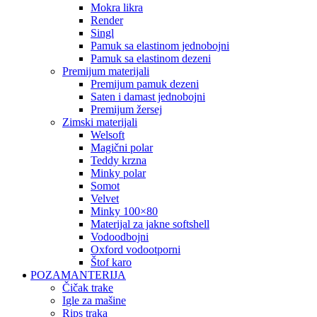
mokra likra
render
singl
pamuk sa elastinom jednobojni
pamuk sa elastinom dezeni
premijum materijali
premijum pamuk dezeni
saten i damast jednobojni
premijum žersej
zimski materijali
welsoft
magični polar
teddy krzna
minky polar
somot
velvet
minky 100×80
materijal za jakne softshell
vodoodbojni
oxford vodootporni
štof karo
POZAMANTERIJA
čičak trake
igle za mašine
rips traka