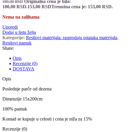
Originalna cena je bila:
180,00
RSD
180,00 RSD.
153,00
RSD
Trenutna cena je: 153,00 RSD.
Nema na zalihama
Uporedi
Dodaj u listu želja
Kategorije:
Restlovi materijala: rasprodaja ostataka materijala
,
Restlovi pamuk
Share:
Opis
Recenzije (0)
DOSTAVA
Opis
Poslednje parče od dezena
Dimenzije 15x200cm
100% pamuk
Komad se kupuje u celosti i cena je niža za 15%
Recenzije (0)