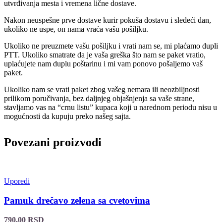
utvrđivanja mesta i vremena lične dostave.
Nakon neuspešne prve dostave kurir pokuša dostavu i sledeći dan,
ukoliko ne uspe, on nama vraća vašu pošiljku.
Ukoliko ne preuzmete vašu pošiljku i vrati nam se, mi plaćamo dupli
PTT. Ukoliko smatrate da je vaša greška što nam se paket vratio,
uplaćujete nam duplu poštarinu i mi vam ponovo pošaljemo vaš
paket.
Ukoliko nam se vrati paket zbog vašeg nemara ili neozbiljnosti
prilikom poručivanja, bez daljnjeg objašnjenja sa vaše strane,
stavljamo vas na “crnu listu” kupaca koji u narednom periodu nisu u
mogućnosti da kupuju preko našeg sajta.
Povezani proizvodi
Uporedi
Pamuk drečavo zelena sa cvetovima
790,00
RSD