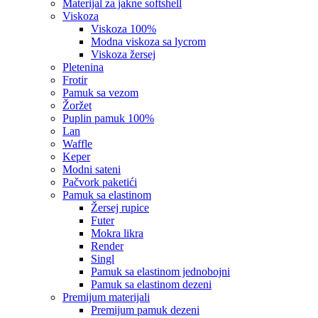
materijal za jakne softshell
viskoza
viskoza 100%
modna viskoza sa lycrom
viskoza žersej
pletenina
frotir
pamuk sa vezom
žoržet
puplin pamuk 100%
lan
waffle
keper
modni sateni
pačvork paketići
pamuk sa elastinom
žersej rupice
futer
mokra likra
render
singl
pamuk sa elastinom jednobojni
pamuk sa elastinom dezeni
premijum materijali
premijum pamuk dezeni