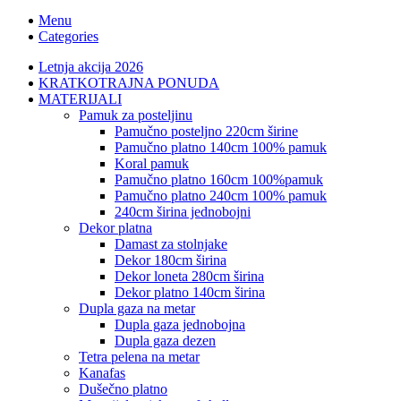
Menu
Categories
Letnja akcija 2026
KRATKOTRAJNA PONUDA
MATERIJALI
pamuk za posteljinu
pamučno posteljno 220cm širine
pamučno platno 140cm 100% pamuk
koral pamuk
pamučno platno 160cm 100%pamuk
pamučno platno 240cm 100% pamuk
240cm širina jednobojni
dekor platna
damast za stolnjake
dekor 180cm širina
dekor loneta 280cm širina
dekor platno 140cm širina
dupla gaza na metar
dupla gaza jednobojna
dupla gaza dezen
tetra pelena na metar
kanafas
dušečno platno