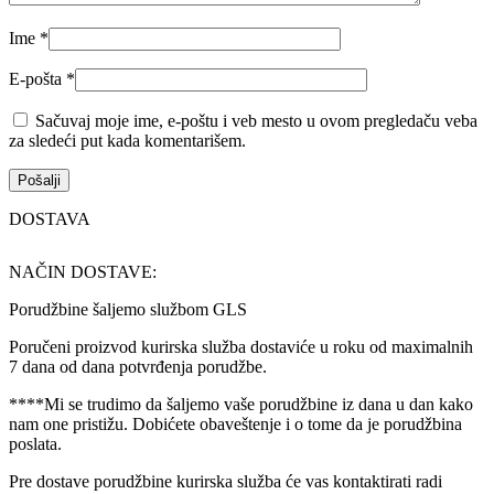
Ime
*
E-pošta
*
Sačuvaj moje ime, e-poštu i veb mesto u ovom pregledaču veba
za sledeći put kada komentarišem.
DOSTAVA
NAČIN DOSTAVE:
Porudžbine šaljemo službom GLS
Poručeni proizvod kurirska služba dostaviće u roku od maximalnih
7 dana od dana potvrđenja porudžbe.
****Mi se trudimo da šaljemo vaše porudžbine iz dana u dan kako
nam one pristižu. Dobićete obaveštenje i o tome da je porudžbina
poslata.
Pre dostave porudžbine kurirska služba će vas kontaktirati radi