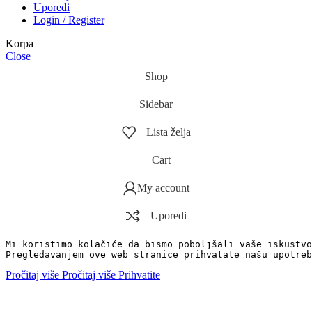
Uporedi
Login / Register
Korpa
Close
Shop
Sidebar
Lista želja
Cart
My account
Uporedi
Mi koristimo kolačiće da bismo poboljšali vaše iskustvo
Pregledavanjem ove web stranice prihvatate našu upotreb
Pročitaj više
Pročitaj više
Prihvatite