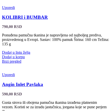
Uporedi
KOLIBRI i BUMBAR
790,00
RSD
Ponuđena pamučna tkanina je napravljena od najboljeg prediva,
proizvedenog u Evropi. Sastav: 100% pamuk Širina: 160 cm Težina:
135 g
Dodaj u listu želja
Dodaj u korpu
Brzi pregled
Uporedi
Angin Inlet Pavlaka
590,00
RSD
Gusta sirova ili obojena pamučna tkanina izrađena platnenim
vezom. Koristi se za izradu jastučnica, jorgana koje se pune perjem