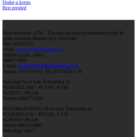
Dodaj u korpu
Brzi pregled
Šifra delatnosti: 4791 - Trgovina na malo posredstvom pošte ili
preko interneta Matični broj: 64223461
PIB: 109510371
WEB:
www.najlepsametraza.rs
Telefon (poziv, viber):
0600772099
E-Mail:
prodaja@najlepsametraza.rs
Adresa: NOVI SAD, ŽELEZNIČKA 39
Materijali Novi Sad, Železnička 39
PONEDELJAK - PETAK: 8-19h
SUBOTA: 09-14h
Telefon 0600772099
POZAMANTERIJA Novi Sad, Železnička 42
PONEDELJAK - PETAK: 9-17h
SUBOTA: 09-13h
Telefon 0601652885
Web shop: 24h/7