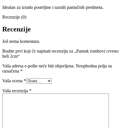
Idealan za izradu posteljine i raznih pamučnih predmeta.
Recenzije (0)
Recenzije
Još nema komentara.
Budite prvi koji će napisati recenziju za „Pamuk rombovi crveno
beli 2cm“
Vaša adresa e-pošte neće biti objavljena.
Neophodna polja su
označena
*
Vaša ocena
*
Vaša recenzija
*