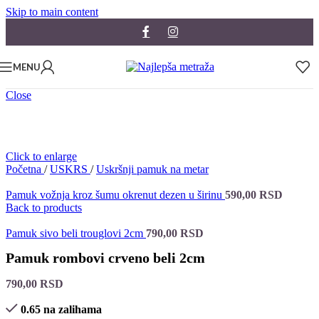
Skip to main content
MENU
Close
Click to enlarge
Početna
/
USKRS
/
Uskršnji pamuk na metar
Pamuk vožnja kroz šumu okrenut dezen u širinu
590,00
RSD
Back to products
Pamuk sivo beli trouglovi 2cm
790,00
RSD
Pamuk rombovi crveno beli 2cm
790,00
RSD
0.65 na zalihama