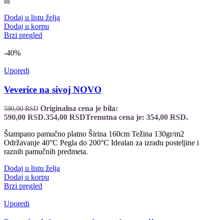
ili
Dodaj u listu želja
Dodaj u korpu
Brzi pregled
-40%
Uporedi
Veverice na sivoj NOVO
Originalna cena je bila:
590,00
RSD
590,00 RSD.
354,00
RSD
Trenutna cena je: 354,00 RSD.
Štampano pamučno platno Širina 160cm Težina 130gr/m2
Održavanje 40°C Pegla do 200°C Idealan za izradu posteljine i
raznih pamučnih predmeta.
Dodaj u listu želja
Dodaj u korpu
Brzi pregled
Uporedi