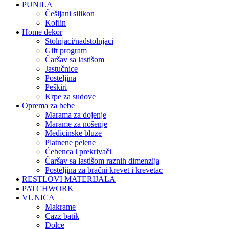
PUNILA
češljani silikon
koflin
Home dekor
stolnjaci/nadstolnjaci
gift program
čaršav sa lastišom
jastučnice
posteljina
peškiri
krpe za sudove
Oprema za bebe
marama za dojenje
marame za nošenje
medicinske bluze
platnene pelene
ćebenca i prekrivači
čaršav sa lastišom raznih dimenzija
posteljina za bračni krevet i krevetac
RESTLOVI MATERIJALA
PATCHWORK
VUNICA
makrame
cazz batik
dolce