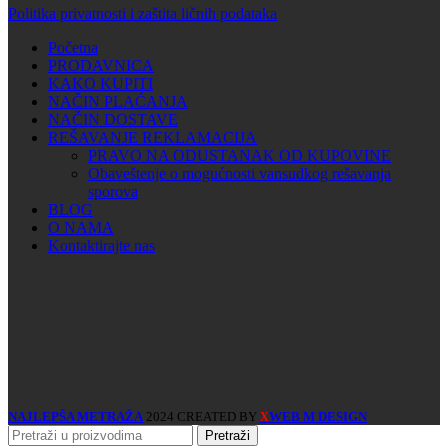
Politika privatnosti i zaštita ličnih podataka
Početna
PRODAVNICA
KAKO KUPITI
NAČIN PLAĆANJA
NAČIN DOSTAVE
REŠAVANJE REKLAMACIJA
PRAVO NA ODUSTANAK OD KUPOVINE
Obaveštenje o mogućnosti vansudkog rešavanja
sporova
BLOG
O NAMA
Kontaktirajte nas
NAJLEPŠA METRAŽA
2024 CREATED BY
WEB M DESIGN
X
Pretraži