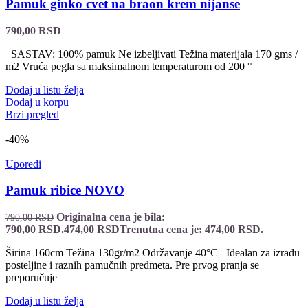
Pamuk ginko cvet na braon krem nijanse
790,00
RSD
SASTAV: 100% pamuk Ne izbeljivati Težina materijala 170 gms /
m2 Vruća pegla sa maksimalnom temperaturom od 200 °
Dodaj u listu želja
Dodaj u korpu
Brzi pregled
-40%
Uporedi
Pamuk ribice NOVO
Originalna cena je bila:
790,00
RSD
790,00 RSD.
474,00
RSD
Trenutna cena je: 474,00 RSD.
Širina 160cm Težina 130gr/m2 Održavanje 40°C Idealan za izradu
posteljine i raznih pamučnih predmeta. Pre prvog pranja se
preporučuje
Dodaj u listu želja