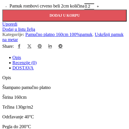
Pamuk rombovi crveno beli 2cm količina
DODAJ U KORPU
Uporedi
Dodaj u listu želja
Kategorije:
Pamučno platno 160cm 100%pamuk
,
Uskršnji pamuk
na metar
Share:
Opis
Recenzije (0)
DOSTAVA
Opis
Štampano pamučno platno
Širina 160cm
Težina 130gr/m2
Održavanje 40
°C
Pegla do 200
°C