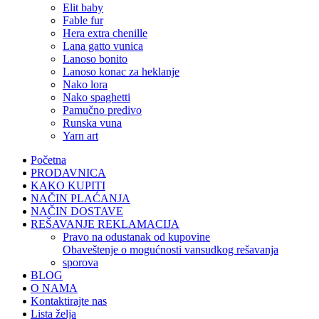
elit baby
fable fur
hera extra chenille
lana gatto vunica
lanoso bonito
lanoso konac za heklanje
nako lora
nako spaghetti
pamučno predivo
runska vuna
yarn art
Početna
PRODAVNICA
KAKO KUPITI
NAČIN PLAĆANJA
NAČIN DOSTAVE
REŠAVANJE REKLAMACIJA
pravo na odustanak od kupovine
obaveštenje o mogućnosti vansudkog rešavanja
sporova
BLOG
O NAMA
Kontaktirajte nas
Lista želja