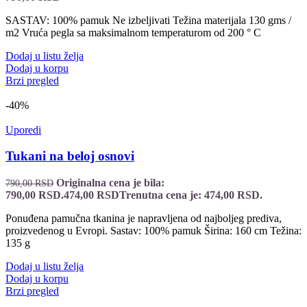
SASTAV: 100% pamuk Ne izbeljivati Težina materijala 130 gms /
m2 Vruća pegla sa maksimalnom temperaturom od 200 ° C
Dodaj u listu želja
Dodaj u korpu
Brzi pregled
-40%
Uporedi
Tukani na beloj osnovi
Originalna cena je bila:
790,00
RSD
790,00 RSD.
474,00
RSD
Trenutna cena je: 474,00 RSD.
Ponuđena pamučna tkanina je napravljena od najboljeg prediva,
proizvedenog u Evropi. Sastav: 100% pamuk Širina: 160 cm Težina:
135 g
Dodaj u listu želja
Dodaj u korpu
Brzi pregled