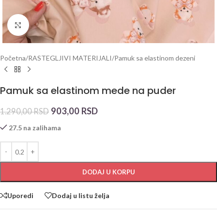
Click to enlarge
Početna
/
RASTEGLJIVI MATERIJALI
/
Pamuk sa elastinom dezeni
Pamuk sa elastinom mede na puder
903,00
RSD
1.290,00
RSD
27.5 na zalihama
DODAJ U KORPU
Uporedi
Dodaj u listu želja