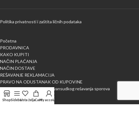
Politika privatnosti i zaštita ličnih podataka
Početna
PRODAVNICA
KAKO KUPITI
NAČIN PLAĆANJA
NAČIN DOSTAVE
REŠAVANJE REKLAMACIJA
PRAVO NA ODUSTANAK OD KUPOVINE
Obaveštenje o mogućnosti vansudkog rešavanja sporova
BLOG
Shop
Sidebar
Lista želja
Cart
My account
Uporedi
O NAMA
Kontaktirajte nas