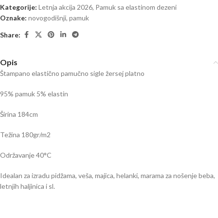
Kategorije:
Letnja akcija 2026
,
Pamuk sa elastinom dezeni
Oznake:
novogodišnji
,
pamuk
Share:
Opis
Štampano elastično pamučno sigle žersej platno
95% pamuk 5% elastin
Širina 184cm
Težina 180gr/m2
Održavanje 40
°C
Idealan za izradu pidžama, veša, majica, helanki, marama za nošenje beba,
letnjih haljinica i sl.