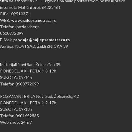
Šifra delatnosti: 4791 - Trgovina na malo posredstvom pošte ili preko
interneta Matični broj: 64223461
PIB: 109510371
WEB:
www.najlepsametraza.rs
Telefon (poziv, viber):
0600772099
E-Mail:
prodaja@najlepsametraza.rs
Adresa: NOVI SAD, ŽELEZNIČKA 39
Materijali Novi Sad, Železnička 39
PONEDELJAK - PETAK: 8-19h
SUBOTA: 09-14h
Telefon 0600772099
POZAMANTERIJA Novi Sad, Železnička 42
PONEDELJAK - PETAK: 9-17h
SUBOTA: 09-13h
Telefon 0601652885
Web shop: 24h/7