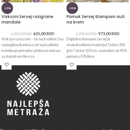
-50%
-30%
Viskozni žersej razigrane
Pamuk žersej štampani auti
mandale
na krem
625,00
RSD
973,00
RSD
1.250,00
RSD
1.390,00
RSD
Viskoza sa lycrom – žersej kvalitet Ova
Digitalno štampani žersej je
rastegljiva tkanina u žersej kvalitetu
visokokvalitetni materijal Težine 200
kombinuje prirodnu udobnost viskoze
g/m² i širine 150 cm, sastavljen od 95%
sa dodatkom likre za
pamuka i 5% likre.