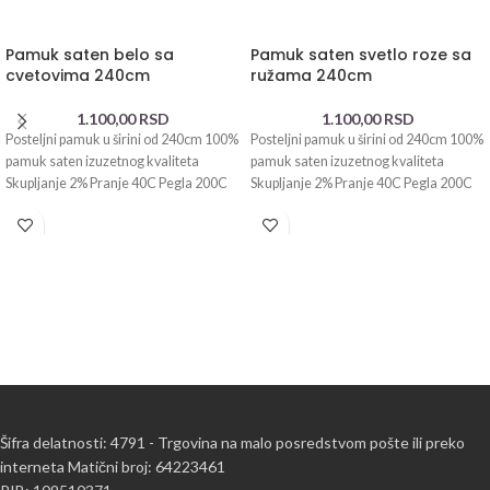
Pamuk saten belo sa
Pamuk saten svetlo roze sa
cvetovima 240cm
ružama 240cm
1.100,00
RSD
1.100,00
RSD
Posteljni pamuk u širini od 240cm 100%
Posteljni pamuk u širini od 240cm 100%
pamuk saten izuzetnog kvaliteta
pamuk saten izuzetnog kvaliteta
Skupljanje 2% Pranje 40C Pegla 200C
Skupljanje 2% Pranje 40C Pegla 200C
Šifra delatnosti: 4791 - Trgovina na malo posredstvom pošte ili preko
interneta Matični broj: 64223461