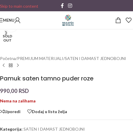
Skip to main content
MENU
Click to enlarge
SOLD
OUT
Početna
/
PREMIJUM MATERIJALI
/
SATEN I DAMAST JEDNOBOJNI
Pamuk saten tamno puder roze
990,00
RSD
Nema na zalihama
Uporedi
Dodaj u listu želja
Kategorija:
SATEN I DAMAST JEDNOBOJNI