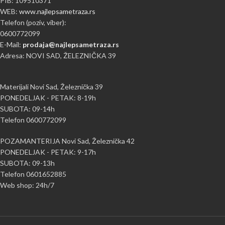
PIB: 109510371
WEB:
www.najlepsametraza.rs
Telefon (poziv, viber):
0600772099
E-Mail:
prodaja@najlepsametraza.rs
Adresa: NOVI SAD, ŽELEZNIČKA 39
Materijali Novi Sad, Železnička 39
PONEDELJAK - PETAK: 8-19h
SUBOTA: 09-14h
Telefon 0600772099
POZAMANTERIJA Novi Sad, Železnička 42
PONEDELJAK - PETAK: 9-17h
SUBOTA: 09-13h
Telefon 0601652885
Web shop: 24h/7