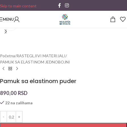
Skip to main content
MENU
Click to enlarge
Početna
/
RASTEGLJIVI MATERIJALI
/
PAMUK SA ELASTINOM JEDNOBOJNI
Pamuk sa elastinom puder
890,00
RSD
22 na zalihama