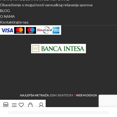
Obaveštenje o mogućnosti vansudkog rešavanja sporova
BLOG
O NAMA
Kontaktirajte nas
X
NAJLEPŠA METRAŽA
2024 CREATED BY
WEB M DESIGN
Shop
Sidebar
Lista želja
Cart
My account
Uporedi