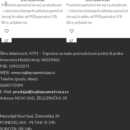
Premium pamučni žersej sa elastinom
Premium pamučni žersej sa elastinom
– rotaciona štampa Kvalitetan pamučni
– rotaciona štampa Kvalitetan pamučni
žersej izrađen od 95% pamuka i 5%
žersej izrađen od 95% pamuka i 5%
likre, prijatan na
likre, prijatan na
Šifra delatnosti: 4791 - Trgovina na malo posredstvom pošte ili preko
interneta Matični broj: 64223461
PIB: 109510371
WEB:
www.najlepsametraza.rs
Telefon (poziv, viber):
0600772099
E-Mail:
prodaja@najlepsametraza.rs
Adresa: NOVI SAD, ŽELEZNIČKA 39
Materijali Novi Sad, Železnička 39
PONEDELJAK - PETAK: 8-19h
SUBOTA: 09-14h