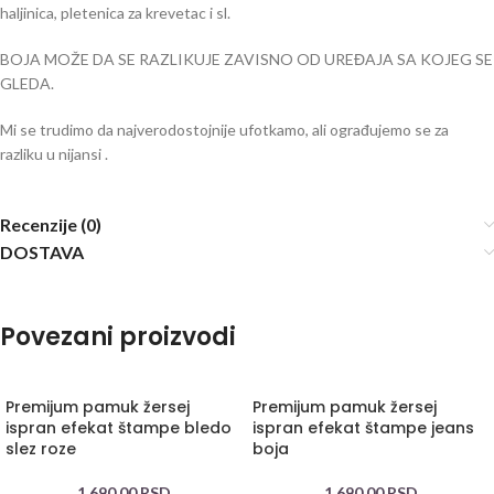
haljinica, pletenica za krevetac i sl.
BOJA MOŽE DA SE RAZLIKUJE ZAVISNO OD UREĐAJA SA KOJEG SE
GLEDA.
Mi se trudimo da najverodostojnije ufotkamo, ali ograđujemo se za
razliku u nijansi .
Recenzije (0)
DOSTAVA
Povezani proizvodi
Premijum pamuk žersej
Premijum pamuk žersej
ispran efekat štampe bledo
ispran efekat štampe jeans
slez roze
boja
1.690,00
RSD
1.690,00
RSD