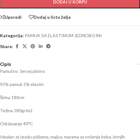
DODAJ U KORPU
Uporedi
Dodaj u listu želja
Kategorija:
PAMUK SA ELASTINOM JEDNOBOJNI
Share:
Opis
Pamučno žersej platno
95% pamuk 5% elastin
Širina 180cm
Težina 180gr/m2
Održavanje 40
°C
Idealan za izradu pidžama, majica, marama za nošenje beba, letnjih