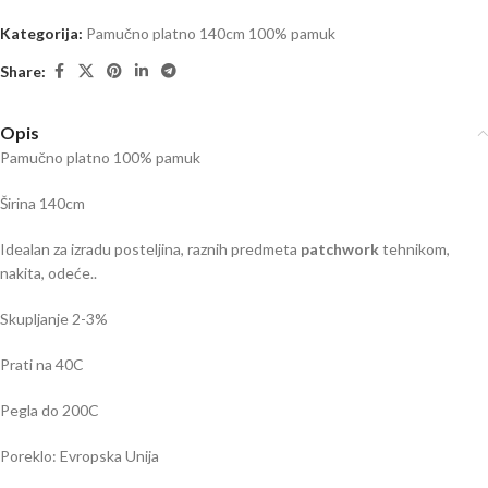
Kategorija:
Pamučno platno 140cm 100% pamuk
Share:
Opis
Pamučno platno 100% pamuk
Širina 140cm
Idealan za izradu posteljina, raznih predmeta
patchwork
tehnikom,
nakita, odeće..
Skupljanje 2-3%
Prati na 40C
Pegla do 200C
Poreklo: Evropska Unija