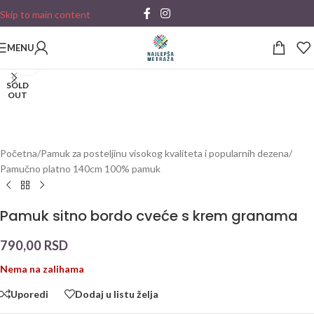
Skip to main content
MENU
Click to enlarge
SOLD
OUT
Početna
/
Pamuk za posteljinu visokog kvaliteta i popularnih dezena
/
Pamučno platno 140cm 100% pamuk
Pamuk sitno bordo cveće s krem granama
790,00
RSD
Nema na zalihama
Uporedi
Dodaj u listu želja