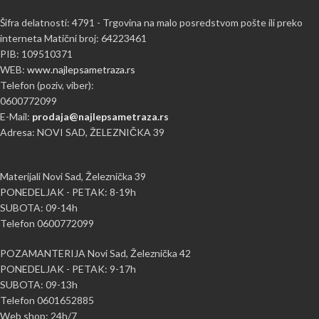
Šifra delatnosti: 4791 - Trgovina na malo posredstvom pošte ili preko
interneta Matični broj: 64223461
PIB: 109510371
WEB:
www.najlepsametraza.rs
Telefon (poziv, viber):
0600772099
E-Mail:
prodaja@najlepsametraza.rs
Adresa: NOVI SAD, ŽELEZNIČKA 39
Materijali Novi Sad, Železnička 39
PONEDELJAK - PETAK: 8-19h
SUBOTA: 09-14h
Telefon 0600772099
POZAMANTERIJA Novi Sad, Železnička 42
PONEDELJAK - PETAK: 9-17h
SUBOTA: 09-13h
Telefon 0601652885
Web shop: 24h/7