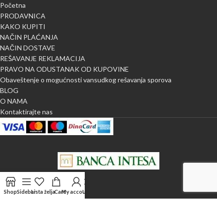
Početna
PRODAVNICA
KAKO KUPITI
NAČIN PLAĆANJA
NAČIN DOSTAVE
REŠAVANJE REKLAMACIJA
PRAVO NA ODUSTANAK OD KUPOVINE
Obaveštenje o mogućnosti vansudkog rešavanja sporova
BLOG
O NAMA
Kontaktirajte nas
Shop
Sidebar
Lista želja
Cart
My account
Uporedi