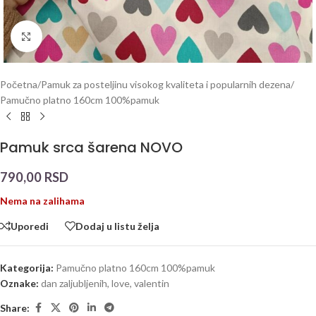
Click to enlarge
Početna
/
Pamuk za posteljinu visokog kvaliteta i popularnih dezena
/
Pamučno platno 160cm 100%pamuk
Pamuk srca šarena NOVO
790,00
RSD
Nema na zalihama
Uporedi
Dodaj u listu želja
Kategorija:
Pamučno platno 160cm 100%pamuk
Oznake:
dan zaljubljenih
,
love
,
valentin
Share: