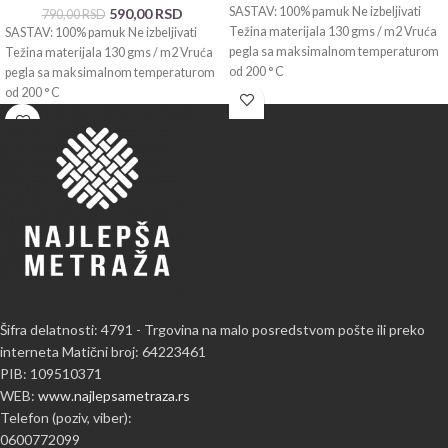
SASTAV: 100% pamuk Ne izbeljivati
590,00
RSD
790,00
RSD
Težina materijala 130 gms / m2 Vruća
SASTAV: 100% pamuk Ne izbeljivati
pegla sa maksimalnom temperaturom
Težina materijala 130 gms / m2 Vruća
od 200 ° C
pegla sa maksimalnom temperaturom
od 200 ° C
Šifra delatnosti: 4791 - Trgovina na malo posredstvom pošte ili preko
interneta Matični broj: 64223461
PIB: 109510371
WEB:
www.najlepsametraza.rs
Telefon (poziv, viber):
0600772099