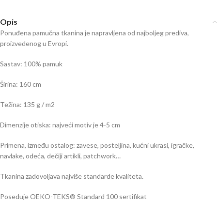
Opis
Ponuđena pamučna tkanina je napravljena od najboljeg prediva,
proizvedenog u Evropi.
Sastav: 100% pamuk
Širina: 160 cm
Težina: 135 g / m2
Dimenzije otiska: najveći motiv je 4-5 cm
Primena, između ostalog: zavese, posteljina, kućni ukrasi, igračke,
navlake, odeća, dečiji artikli, patchwork…
Tkanina zadovoljava najviše standarde kvaliteta.
Poseduje OEKO-TEKS® Standard 100 sertifikat