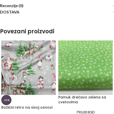
Recenzije (0)
DOSTAVA
Povezani proizvodi
Pamuk drečavo zelena sa
-25%
cvetovima
Božićni retro na sivoj osnovi
790,00
RSD