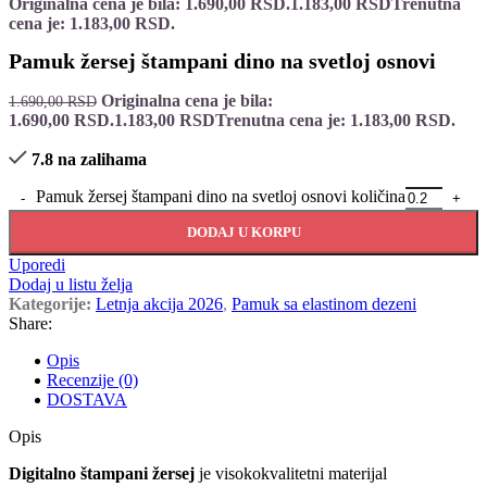
Originalna cena je bila: 1.690,00 RSD.
1.183,00
RSD
Trenutna
cena je: 1.183,00 RSD.
Pamuk žersej štampani dino na svetloj osnovi
Originalna cena je bila:
1.690,00
RSD
1.690,00 RSD.
1.183,00
RSD
Trenutna cena je: 1.183,00 RSD.
7.8 na zalihama
Pamuk žersej štampani dino na svetloj osnovi količina
DODAJ U KORPU
Uporedi
Dodaj u listu želja
Kategorije:
Letnja akcija 2026
,
Pamuk sa elastinom dezeni
Share:
Opis
Recenzije (0)
DOSTAVA
Opis
Digitalno štampani žersej
je visokokvalitetni materijal