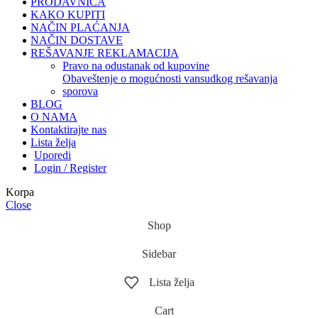
PRODAVNICA
KAKO KUPITI
NAČIN PLAĆANJA
NAČIN DOSTAVE
REŠAVANJE REKLAMACIJA
pravo na odustanak od kupovine
obaveštenje o mogućnosti vansudkog rešavanja
sporova
BLOG
O NAMA
Kontaktirajte nas
Lista želja
Uporedi
Login / Register
Korpa
Close
Shop
Sidebar
Lista želja
Cart