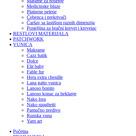
marame za nošenje
medicinske bluze
platnene pelene
ćebenca i prekrivači
čaršav sa lastišom raznih dimenzija
posteljina za bračni krevet i krevetac
RESTLOVI MATERIJALA
PATCHWORK
VUNICA
makrame
cazz batik
dolce
elit baby
fable fur
hera extra chenille
lana gatto vunica
lanoso bonito
lanoso konac za heklanje
nako lora
nako spaghetti
pamučno predivo
runska vuna
yarn art
Početna