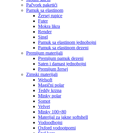
pačvork paketići
pamuk sa elastinom
žersej rupice
futer
mokra likra
render
singl
pamuk sa elastinom jednobojni
pamuk sa elastinom dezeni
premijum materijali
premijum pamuk dezeni
saten i damast jednobojni
premijum žersej
zimski materijali
welsoft
magični polar
teddy krzna
minky polar
somot
velvet
minky 100×80
materijal za jakne softshell
vodoodbojni
oxford vodootporni