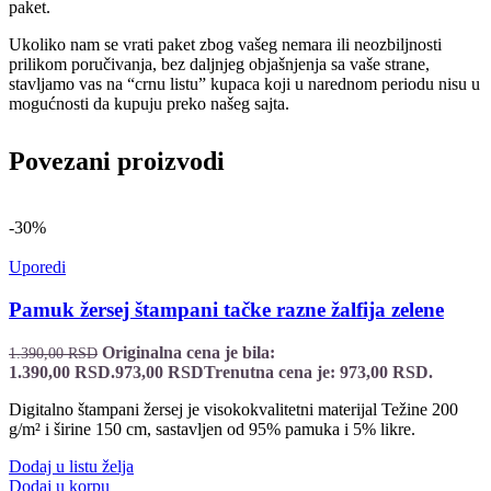
paket.
Ukoliko nam se vrati paket zbog vašeg nemara ili neozbiljnosti
prilikom poručivanja, bez daljnjeg objašnjenja sa vaše strane,
stavljamo vas na “crnu listu” kupaca koji u narednom periodu nisu u
mogućnosti da kupuju preko našeg sajta.
Povezani proizvodi
-30%
Uporedi
Pamuk žersej štampani tačke razne žalfija zelene
Originalna cena je bila:
1.390,00
RSD
1.390,00 RSD.
973,00
RSD
Trenutna cena je: 973,00 RSD.
Digitalno štampani žersej je visokokvalitetni materijal Težine 200
g/m² i širine 150 cm, sastavljen od 95% pamuka i 5% likre.
Dodaj u listu želja
Dodaj u korpu