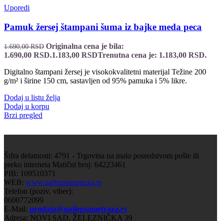
Uporedi
Pamuk žersej štampani šuma iz bajke meda peca
Originalna cena je bila:
1.690,00
RSD
1.690,00 RSD.
1.183,00
RSD
Trenutna cena je: 1.183,00 RSD.
Digitalno štampani žersej je visokokvalitetni materijal Težine 200
g/m² i širine 150 cm, sastavljen od 95% pamuka i 5% likre.
Dodaj u listu želja
Dodaj u korpu
Brzi pregled
Šifra delatnosti: 4791 - Trgovina na malo posredstvom pošte ili
preko interneta Matični broj: 64223461
PIB: 109510371
WEB:
www.najlepsametraza.rs
Telefon (poziv, viber):
0600772099
E-Mail:
prodaja@najlepsametraza.rs
Adresa: NOVI SAD, ŽELEZNIČKA 39