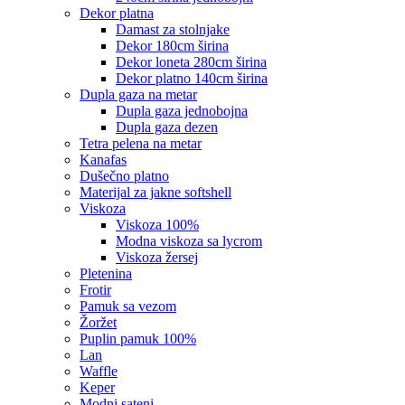
dekor platna
damast za stolnjake
dekor 180cm širina
dekor loneta 280cm širina
dekor platno 140cm širina
dupla gaza na metar
dupla gaza jednobojna
dupla gaza dezen
tetra pelena na metar
kanafas
dušečno platno
materijal za jakne softshell
viskoza
viskoza 100%
modna viskoza sa lycrom
viskoza žersej
pletenina
frotir
pamuk sa vezom
žoržet
puplin pamuk 100%
lan
waffle
keper
modni sateni