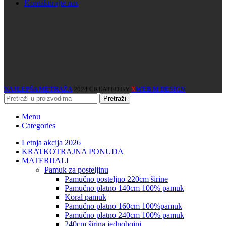
Kontaktirajte nas
NAJLEPŠA METRAŽA
2024 CREATED BY
WEB M DESIGN
X
Pretraži
Menu
Categories
Letnja akcija 2026
KRATKOTRAJNA PONUDA
MATERIJALI
pamuk za posteljinu
pamučno posteljno 220cm širine
pamučno platno 140cm 100% pamuk
koral pamuk
pamučno platno 160cm 100%pamuk
pamučno platno 240cm 100% pamuk
240cm širina jednobojni