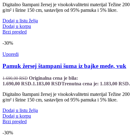
Digitalno štampani žersej je visokokvalitetni materijal Težine 200
g/m² i širine 150 cm, sastavljen od 95% pamuka i 5% likre.
Dodaj u listu želja
Dodaj u korpu
Brzi pregled
-30%
Uporedi
Pamuk žersej štampani šuma iz bajke mede, vuk
Originalna cena je bila:
1.690,00
RSD
1.690,00 RSD.
1.183,00
RSD
Trenutna cena je: 1.183,00 RSD.
Digitalno štampani žersej je visokokvalitetni materijal Težine 200
g/m² i širine 150 cm, sastavljen od 95% pamuka i 5% likre.
Dodaj u listu želja
Dodaj u korpu
Brzi pregled
-30%