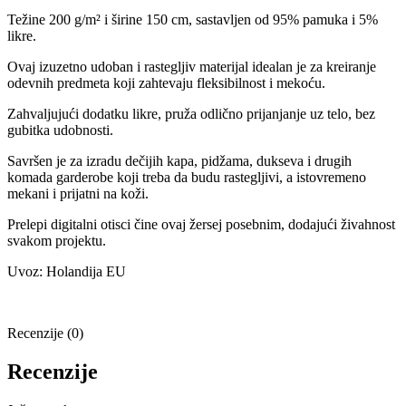
Težine 200 g/m² i širine 150 cm, sastavljen od 95% pamuka i 5%
likre.
Ovaj izuzetno udoban i rastegljiv materijal idealan je za kreiranje
odevnih predmeta koji zahtevaju fleksibilnost i mekoću.
Zahvaljujući dodatku likre, pruža odlično prijanjanje uz telo, bez
gubitka udobnosti.
Savršen je za izradu dečijih kapa, pidžama, dukseva i drugih
komada garderobe koji treba da budu rastegljivi, a istovremeno
mekani i prijatni na koži.
Prelepi digitalni otisci čine ovaj žersej posebnim, dodajući živahnost
svakom projektu.
Uvoz: Holandija EU
Recenzije (0)
Recenzije