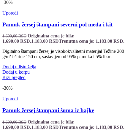
-30%
Uporedi
Pamuk žersej štampani severni pol meda i kit
Originalna cena je bila:
1.690,00
RSD
1.690,00 RSD.
1.183,00
RSD
Trenutna cena je: 1.183,00 RSD.
Digitalno štampani žersej je visokokvalitetni materijal Težine 200
g/m² i širine 150 cm, sastavljen od 95% pamuka i 5% likre.
Dodaj u listu želja
Dodaj u korpu
Brzi pregled
-30%
Uporedi
Pamuk žersej štampani šuma iz bajke
Originalna cena je bila:
1.690,00
RSD
1.690,00 RSD.
1.183,00
RSD
Trenutna cena je: 1.183,00 RSD.