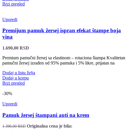
Brzi pregled
Uporedi
Premijum pamuk žersej ispran efekat štampe boja
vina
1.690,00
RSD
Premium pamučni žersej sa elastinom – rotaciona štampa Kvalitetan
pamučni žersej izrađen od 95% pamuka i 5% likre, prijatan na
Dodaj u listu želja
Dodaj u korpu
Brzi pregled
-30%
Uporedi
Pamuk žersej štampani auti na krem
Originalna cena je bila:
1.390,00
RSD