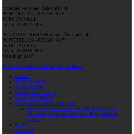
Materijali Novi Sad, Železnička 39
PONEDELJAK - PETAK: 8-19h
SUBOTA: 09-14h
Telefon 0600772099
POZAMANTERIJA Novi Sad, Železnička 42
PONEDELJAK - PETAK: 9-17h
SUBOTA: 09-13h
Telefon 0601652885
Web shop: 24h/7
Politika privatnosti i zaštita ličnih podataka
Početna
PRODAVNICA
KAKO KUPITI
NAČIN PLAĆANJA
NAČIN DOSTAVE
REŠAVANJE REKLAMACIJA
PRAVO NA ODUSTANAK OD KUPOVINE
Obaveštenje o mogućnosti vansudkog rešavanja
sporova
BLOG
O NAMA