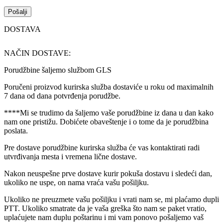
DOSTAVA
NAČIN DOSTAVE:
Porudžbine šaljemo službom GLS
Poručeni proizvod kurirska služba dostaviće u roku od maximalnih
7 dana od dana potvrđenja porudžbe.
****Mi se trudimo da šaljemo vaše porudžbine iz dana u dan kako
nam one pristižu. Dobićete obaveštenje i o tome da je porudžbina
poslata.
Pre dostave porudžbine kurirska služba će vas kontaktirati radi
utvrđivanja mesta i vremena lične dostave.
Nakon neuspešne prve dostave kurir pokuša dostavu i sledeći dan,
ukoliko ne uspe, on nama vraća vašu pošiljku.
Ukoliko ne preuzmete vašu pošiljku i vrati nam se, mi plaćamo dupli
PTT. Ukoliko smatrate da je vaša greška što nam se paket vratio,
uplaćujete nam duplu poštarinu i mi vam ponovo pošaljemo vaš