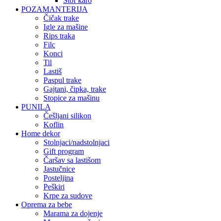
štof karo
POZAMANTERIJA
čičak trake
igle za mašine
rips traka
filc
konci
til
lastiš
paspul trake
gajtani, čipka, trake
stopice za mašinu
PUNILA
češljani silikon
koflin
Home dekor
stolnjaci/nadstolnjaci
gift program
čaršav sa lastišom
jastučnice
posteljina
peškiri
krpe za sudove
Oprema za bebe
marama za dojenje