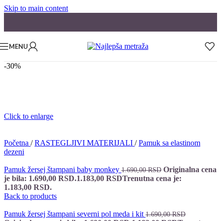
Skip to main content
MENU
-30%
Click to enlarge
Početna
/
RASTEGLJIVI MATERIJALI
/
Pamuk sa elastinom
dezeni
Pamuk žersej štampani baby monkey
Originalna cena
1.690,00
RSD
je bila: 1.690,00 RSD.
1.183,00
RSD
Trenutna cena je:
1.183,00 RSD.
Back to products
Pamuk žersej štampani severni pol meda i kit
1.690,00
RSD