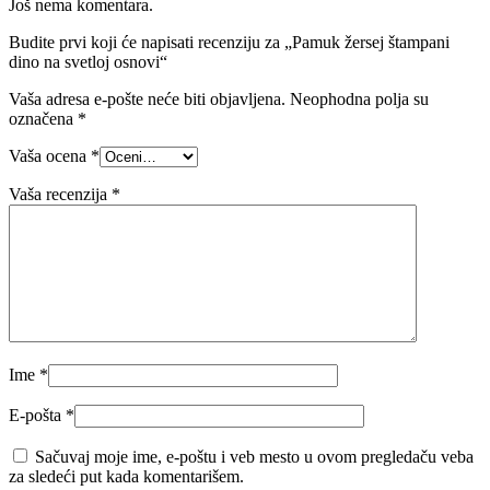
Još nema komentara.
Budite prvi koji će napisati recenziju za „Pamuk žersej štampani
dino na svetloj osnovi“
Vaša adresa e-pošte neće biti objavljena.
Neophodna polja su
označena
*
Vaša ocena
*
Vaša recenzija
*
Ime
*
E-pošta
*
Sačuvaj moje ime, e-poštu i veb mesto u ovom pregledaču veba
za sledeći put kada komentarišem.