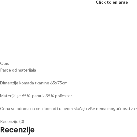
Click to enlarge
Opis
Parče od materijala
Dimenzije komada tkanine 65x75cm
Materijal je 65% pamuk 35% poliester
Cena se odnosi na ceo komad i u ovom slučaju više nema mogućnosti za 
Recenzije (0)
Recenzije