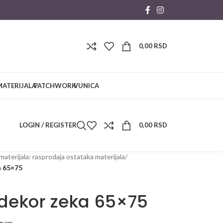
0,00
RSD
MATERIJALA
PATCHWORK
VUNICA
LOGIN / REGISTER
0,00
RSD
materijala: rasprodaja ostataka materijala
/
a 65×75
dekor zeka 65×75