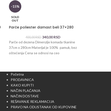
-15%
-15%
Parče pamuk p
SOLD
OUT
33,0
0
Parče poliester damast beli 37×280
Parče od materij
tkanine 27×47 Ma
340,00
RSD
400,00
RSD
Cena se odnosi n
Parče od dezena Dimenzije komada tkanine
37cm x 280cm Materijal je 100% pamuk, bez
oštećenja Cena se odnosi na ceo
Početna
PRODAVNICA
KAKO KUPITI
NAČIN PLAĆANJA
NAČIN DOSTAVE
REŠAVANJE REKLAMACIJA
PRAVO NA ODUSTANAK OD KUPOVINE