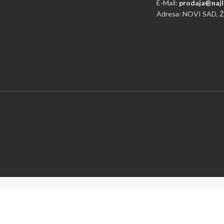
E-Mail:
prodaja@najl
Adresa: NOVI SAD, 
Mi koristimo kolačiće da bismo poboljšali vaše iskust
Pregledavanjem ove web stranice prihvatate našu upotre