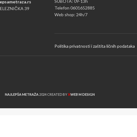
SUBOTA: 09-13h
epsametraza.rs
Telefon 0601652885
ŽELEZNIČKA 39
Web shop: 24h/7
Politika privatnosti i zaštita ličnih podataka
X
NAJLEPŠA METRAŽA
2024 CREATED BY
WEB M DESIGN
vo na našoj web lokaciji.

bu kolačića.