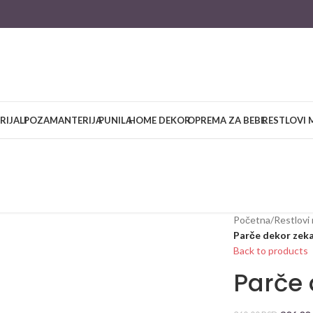
RIJALI
POZAMANTERIJA
PUNILA
HOME DEKOR
OPREMA ZA BEBE
RESTLOVI 
Početna
/
Restlovi 
Parče dekor zek
Back to products
Parče 