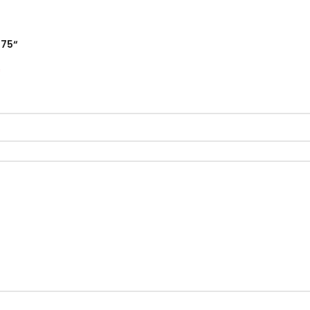
×75“
*