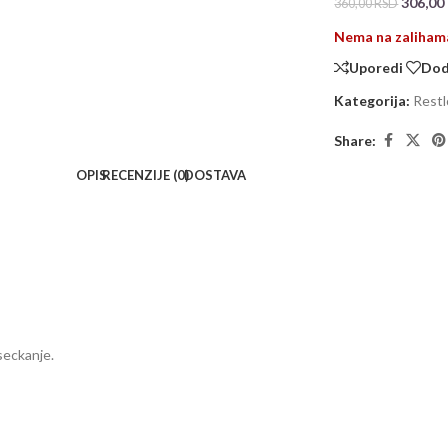
306,00
360,00
RSD
Nema na zaliham
Uporedi
Doda
Kategorija:
Restl
Share:
OPIS
RECENZIJE (0)
DOSTAVA
seckanje.