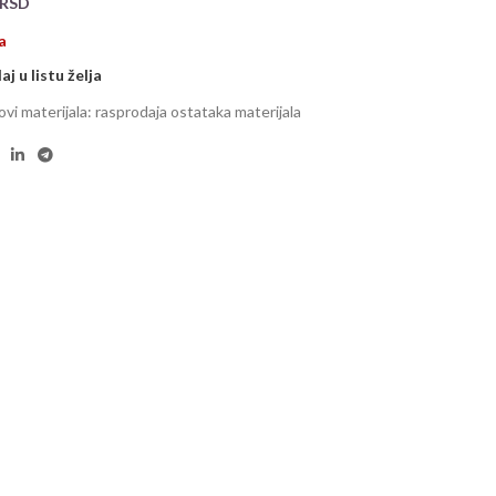
RSD
a
j u listu želja
ovi materijala: rasprodaja ostataka materijala