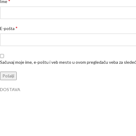
*
Ime
*
E-pošta
Sačuvaj moje ime, e-poštu i veb mesto u ovom pregledaču veba za slede
DOSTAVA