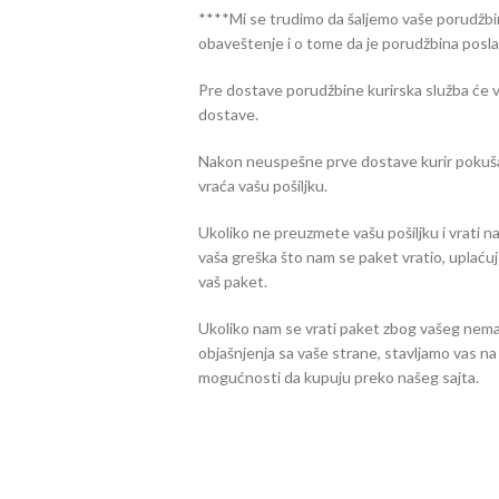
****Mi se trudimo da šaljemo vaše porudžbi
obaveštenje i o tome da je porudžbina posla
Pre dostave porudžbine kurirska služba će v
dostave.
Nakon neuspešne prve dostave kurir pokuša 
vraća vašu pošiljku.
Ukoliko ne preuzmete vašu pošiljku i vrati n
vaša greška što nam se paket vratio, uplać
vaš paket.
Ukoliko nam se vrati paket zbog vašeg nemara 
objašnjenja sa vaše strane, stavljamo vas na
mogućnosti da kupuju preko našeg sajta.