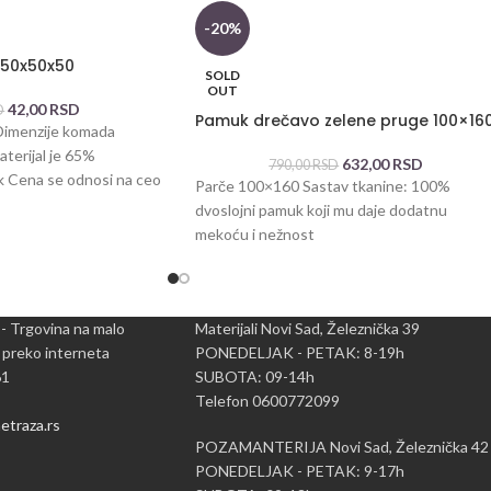
-20%
i 50x50x50
SOLD
OUT
42,00
RSD
D
Pamuk drečavo zelene pruge 100×16
 Dimenzije komada
terijal je 65%
632,00
RSD
790,00
RSD
 Cena se odnosi na ceo
Parče 100×160 Sastav tkanine: 100%
dvoslojni pamuk koji mu daje dodatnu
mekoću i nežnost
 - Trgovina na malo
Materijali Novi Sad, Železnička 39
 preko interneta
PONEDELJAK - PETAK: 8-19h
61
SUBOTA: 09-14h
Telefon 0600772099
traza.rs
POZAMANTERIJA Novi Sad, Železnička 42
PONEDELJAK - PETAK: 9-17h