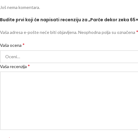
Još nema komentara.
Budite prvi koji će napisati recenziju za „Parče dekor zeka 65
Vaša adresa e-pošte neće biti objavljena.
Neophodna polja su označena
*
Vaša ocena
*
Vaša recenzija