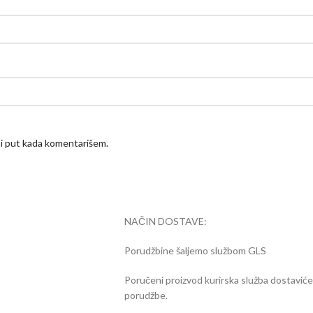
ći put kada komentarišem.
NAČIN DOSTAVE:
Porudžbine šaljemo službom GLS
Poručeni proizvod kurirska služba dostavić
porudžbe.