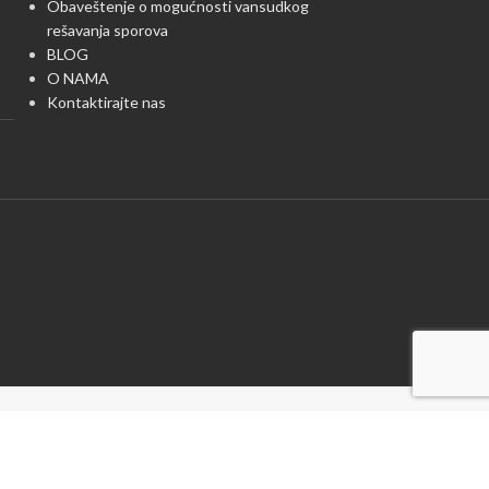
Obaveštenje o mogućnosti vansudkog
rešavanja sporova
BLOG
O NAMA
Kontaktirajte nas