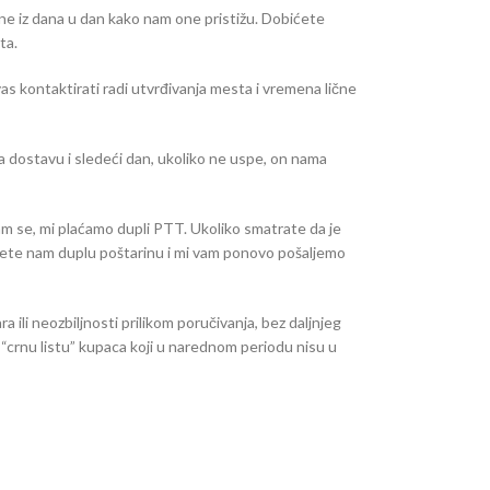
ne iz dana u dan kako nam one pristižu. Dobićete
ta.
as kontaktirati radi utvrđivanja mesta i vremena lične
dostavu i sledeći dan, ukoliko ne uspe, on nama
am se, mi plaćamo dupli PTT. Ukoliko smatrate da je
ujete nam duplu poštarinu i mi vam ponovo pošaljemo
ili neozbiljnosti prilikom poručivanja, bez daljnjeg
 “crnu listu” kupaca koji u narednom periodu nisu u