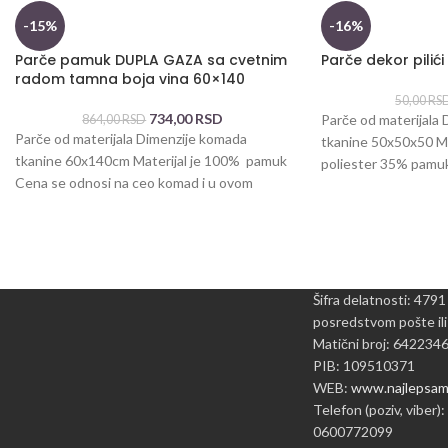
-15%
-16%
Parče pamuk DUPLA GAZA sa cvetnim
Parče dekor pilić
radom tamna boja vina 60×140
50,00
RS
734,00
RSD
Parče od materijala
864,00
RSD
Parče od materijala Dimenzije komada
tkanine 50x50x50 Ma
tkanine 60x140cm Materijal je 100% pamuk
poliester 35% pamuk
Cena se odnosi na ceo komad i u ovom
komad i
Šifra delatnosti: 4791
posredstvom pošte ili
Matični broj: 642234
PIB: 109510371
WEB:
www.najlepsame
Telefon (poziv, viber):
0600772099