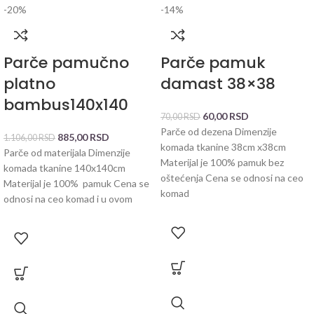
-20%
-14%
Parče pamučno
Parče pamuk
platno
damast 38×38
bambus140x140
60,00
RSD
70,00
RSD
Parče od dezena Dimenzije
885,00
RSD
1.106,00
RSD
komada tkanine 38cm x38cm
Parče od materijala Dimenzije
Materijal je 100% pamuk bez
komada tkanine 140x140cm
oštećenja Cena se odnosi na ceo
Materijal je 100% pamuk Cena se
komad
odnosi na ceo komad i u ovom