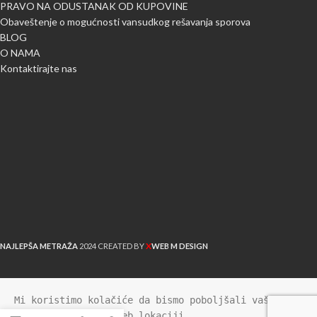
PRAVO NA ODUSTANAK OD KUPOVINE
Obaveštenje o mogućnosti vansudkog rešavanja sporova
BLOG
O NAMA
Kontaktirajte nas
X
NAJLEPŠA METRAŽA
2024 CREATED BY
WEB M DESIGN
Mi koristimo kolačiće da bismo poboljšali vaše 
iskustvo na našoj web lokaciji.
