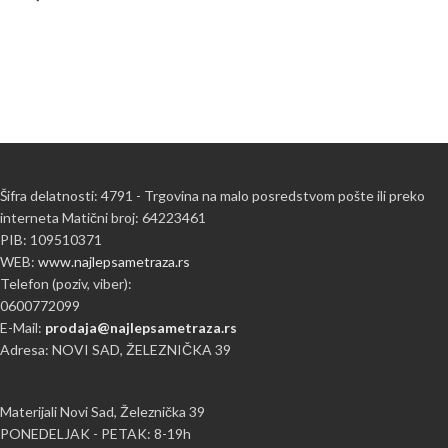
Šifra delatnosti: 4791 - Trgovina na malo posredstvom pošte ili preko
interneta Matični broj: 64223461
PIB: 109510371
WEB:
www.najlepsametraza.rs
Telefon (poziv, viber):
0600772099
E-Mail:
prodaja@najlepsametraza.rs
Adresa: NOVI SAD, ŽELEZNIČKA 39
Materijali Novi Sad, Železnička 39
PONEDELJAK - PETAK: 8-19h