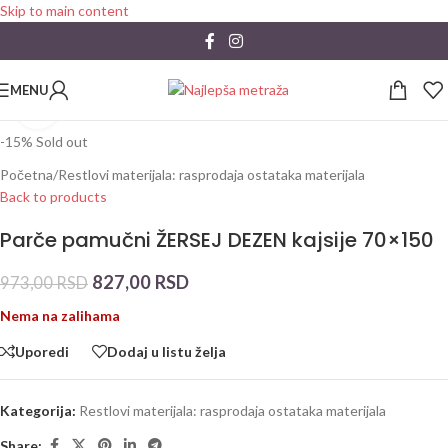
Skip to main content
MENU
Click to enlarge
-15%
Sold out
Početna
/
Restlovi materijala: rasprodaja ostataka materijala
Back to products
Parče pamučni ŽERSEJ DEZEN kajsije 70×150
827,00
RSD
973,00
RSD
Nema na zalihama
Uporedi
Dodaj u listu želja
Kategorija:
Restlovi materijala: rasprodaja ostataka materijala
Share: