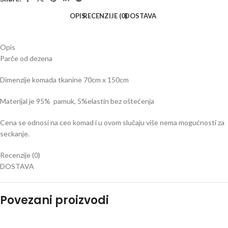
OPIS
RECENZIJE (0)
DOSTAVA
Opis
Parče od dezena
Dimenzije komada tkanine 70cm x 150cm
Materijal je 95% pamuk, 5%elastin bez oštećenja
Cena se odnosi na ceo komad i u ovom slučaju više nema mogućnosti za
seckanje.
Recenzije (0)
DOSTAVA
Povezani proizvodi