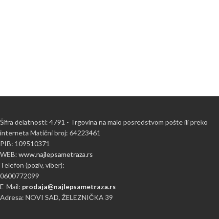
Šifra delatnosti: 4791 - Trgovina na malo posredstvom pošte ili preko
interneta Matični broj: 64223461
PIB: 109510371
WEB:
www.najlepsametraza.rs
Telefon (poziv, viber):
0600772099
E-Mail:
prodaja@najlepsametraza.rs
Adresa: NOVI SAD, ŽELEZNIČKA 39