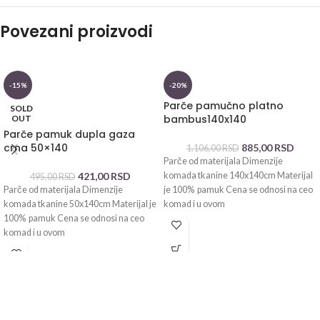
Povezani proizvodi
-15%
-20%
Parče pamučno platno
SOLD
bambus140x140
OUT
Parče pamuk dupla gaza
crna 50×140
885,00
RSD
1.106,00
RSD
Parče od materijala Dimenzije
421,00
RSD
komada tkanine 140x140cm Materijal
495,00
RSD
Parče od materijala Dimenzije
je 100% pamuk Cena se odnosi na ceo
komada tkanine 50x140cm Materijal je
komad i u ovom
100% pamuk Cena se odnosi na ceo
komad i u ovom