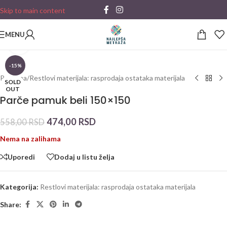
Skip to main content
MENU
Click to enlarge
-15%
Početna
/
Restlovi materijala: rasprodaja ostataka materijala
SOLD
OUT
Parče pamuk beli 150×150
474,00
RSD
558,00
RSD
Nema na zalihama
Uporedi
Dodaj u listu želja
Kategorija:
Restlovi materijala: rasprodaja ostataka materijala
Share: