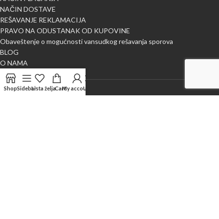
NAČIN DOSTAVE
REŠAVANJE REKLAMACIJA
PRAVO NA ODUSTANAK OD KUPOVINE
Obaveštenje o mogućnosti vansudkog rešavanja sporova
BLOG
O NAMA
Kontaktirajte nas
Shop
Sidebar
Lista želja
Cart
My account
Uporedi
X
NAJLEPŠA METRAŽA
2024 CREATED BY
WEB M DESIGN