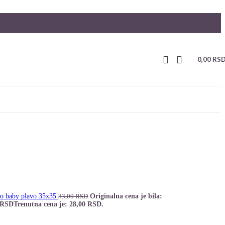
0,00
RS
no baby plavo 35x35
Originalna cena je bila:
33,00
RSD
RSD
Trenutna cena je: 28,00 RSD.