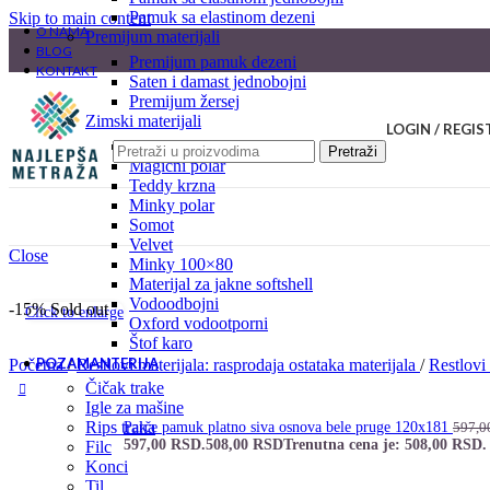
pamuk sa elastinom dezeni
Skip to main content
O NAMA
premijum materijali
BLOG
premijum pamuk dezeni
KONTAKT
saten i damast jednobojni
premijum žersej
zimski materijali
LOGIN / REGIS
welsoft
Pretraži
magični polar
teddy krzna
minky polar
somot
velvet
Close
minky 100×80
materijal za jakne softshell
vodoodbojni
-15%
Sold out
Click to enlarge
oxford vodootporni
štof karo
POZAMANTERIJA
Početna
/
Restlovi materijala: rasprodaja ostataka materijala
/
Restlov
čičak trake
igle za mašine
rips traka
Parče pamuk platno siva osnova bele pruge 120x181
597,
597,00 RSD.
508,00
RSD
Trenutna cena je: 508,00 RSD.
filc
konci
til