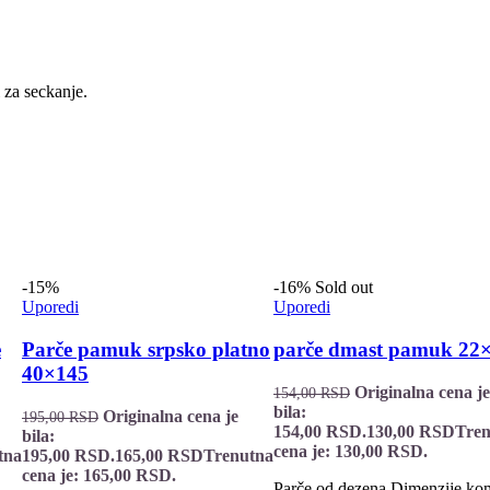
za seckanje.
-15%
-16%
Sold out
Uporedi
Uporedi
e
Parče pamuk srpsko platno
parče dmast pamuk 22
40×145
Originalna cena je
154,00
RSD
bila:
Originalna cena je
195,00
RSD
154,00 RSD.
130,00
RSD
Tren
bila:
cena je: 130,00 RSD.
tna
195,00 RSD.
165,00
RSD
Trenutna
cena je: 165,00 RSD.
Parče od dezena Dimenzije ko