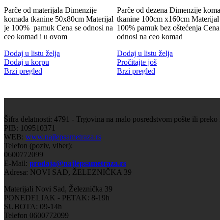
Parče od materijala Dimenzije
Parče od dezena Dimenzije kom
komada tkanine 50x80cm Materijal
tkanine 100cm x160cm Materijal 
je 100% pamuk Cena se odnosi na
100% pamuk bez oštećenja Cena
ceo komad i u ovom
odnosi na ceo komad
Dodaj u listu želja
Dodaj u listu želja
Dodaj u korpu
Pročitajte još
Brzi pregled
Brzi pregled
Šifra delatnosti: 4791 - Trgovina na malo posredstvom pošte ili preko
PIB: 109510371
WEB:
www.najlepsametraza.rs
Telefon (poziv, viber):
0600772099
E-Mail:
prodaja@najlepsametraza.rs
Adresa: NOVI SAD, ŽELEZNIČKA 39
Materijali Novi Sad, Železnička 39
PONEDELJAK - PETAK: 8-19h
SUBOTA: 09-14h
Telefon 0600772099