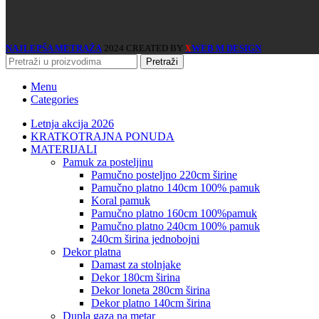
NAJLEPŠA METRAŽA
2024 CREATED BY
WEB M DESIGN
X
Pretraži
Menu
Categories
Letnja akcija 2026
KRATKOTRAJNA PONUDA
MATERIJALI
pamuk za posteljinu
pamučno posteljno 220cm širine
pamučno platno 140cm 100% pamuk
koral pamuk
pamučno platno 160cm 100%pamuk
pamučno platno 240cm 100% pamuk
240cm širina jednobojni
dekor platna
damast za stolnjake
dekor 180cm širina
dekor loneta 280cm širina
dekor platno 140cm širina
dupla gaza na metar