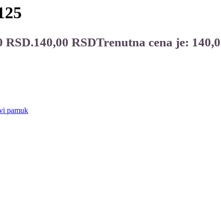
125
00 RSD.
140,00
RSD
Trenutna cena je: 140,
ovi pamuk