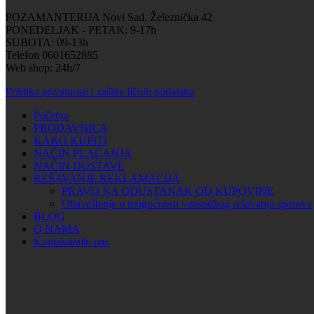
POZAMANTERIJA Novi Sad, Železnička 42
PONEDELJAK - PETAK: 9-17h
SUBOTA: 09-13h
Telefon 0601652885
Web shop: 24h/7
Politika privatnosti i zaštita ličnih podataka
Početna
PRODAVNICA
KAKO KUPITI
NAČIN PLAĆANJA
NAČIN DOSTAVE
REŠAVANJE REKLAMACIJA
PRAVO NA ODUSTANAK OD KUPOVINE
Obaveštenje o mogućnosti vansudkog rešavanja sporova
BLOG
O NAMA
Kontaktirajte nas