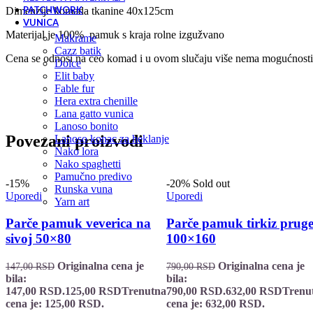
PATCHWORK
Dimenzije komada tkanine 40x125cm
VUNICA
Materijal je 100% pamuk s kraja rolne izgužvano
makrame
cazz batik
Cena se odnosi na ceo komad i u ovom slučaju više nema mogućnosti 
dolce
elit baby
fable fur
hera extra chenille
lana gatto vunica
lanoso bonito
Povezani proizvodi
lanoso konac za heklanje
nako lora
nako spaghetti
pamučno predivo
-15%
-20%
Sold out
runska vuna
Uporedi
Uporedi
yarn art
Parče pamuk veverica na
Parče pamuk tirkiz prug
sivoj 50×80
100×160
Originalna cena je
Originalna cena je
147,00
RSD
790,00
RSD
bila:
bila:
147,00 RSD.
125,00
RSD
Trenutna
790,00 RSD.
632,00
RSD
Trenu
cena je: 125,00 RSD.
cena je: 632,00 RSD.