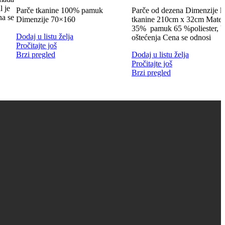
l je
Parče tkanine 100% pamuk
Parče od dezena Dimenzije 
a se
Dimenzije 70×160
tkanine 210cm x 32cm Materij
35% pamuk 65 %poliester, b
Dodaj u listu želja
oštećenja Cena se odnosi
Pročitajte još
Brzi pregled
Dodaj u listu želja
Pročitajte još
Brzi pregled