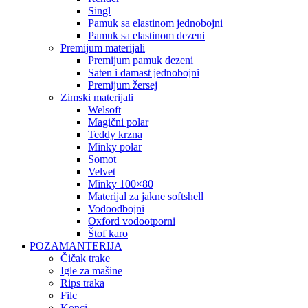
singl
pamuk sa elastinom jednobojni
pamuk sa elastinom dezeni
premijum materijali
premijum pamuk dezeni
saten i damast jednobojni
premijum žersej
zimski materijali
welsoft
magični polar
teddy krzna
minky polar
somot
velvet
minky 100×80
materijal za jakne softshell
vodoodbojni
oxford vodootporni
štof karo
POZAMANTERIJA
čičak trake
igle za mašine
rips traka
filc
konci