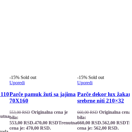
-15%
Sold out
-15%
Sold out
Uporedi
Uporedi
×110
Parče pamuk žuti sa jajima
Parče dekor lux žakar
70X160
srebrne niti 210×32
Originalna cena je
Originalna cena 
553,00
RSD
660,00
RSD
utna
bila:
bila:
553,00 RSD.
470,00
RSD
Trenutna
660,00 RSD.
562,00
RSD
Tr
cena je: 470,00 RSD.
cena je: 562,00 RSD.
mada