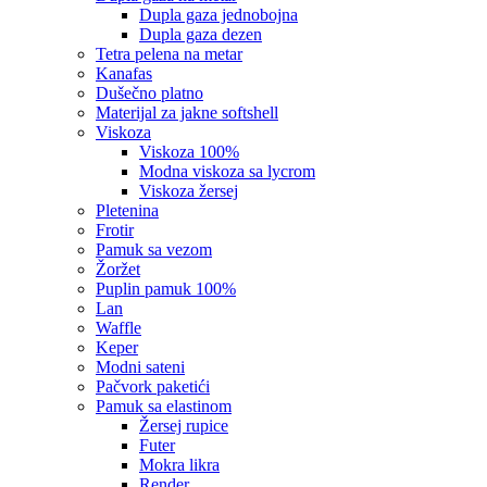
dupla gaza jednobojna
dupla gaza dezen
tetra pelena na metar
kanafas
dušečno platno
materijal za jakne softshell
viskoza
viskoza 100%
modna viskoza sa lycrom
viskoza žersej
pletenina
frotir
pamuk sa vezom
žoržet
puplin pamuk 100%
lan
waffle
keper
modni sateni
pačvork paketići
pamuk sa elastinom
žersej rupice
futer
mokra likra
render