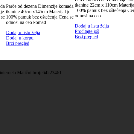
tkanine 22cm x 110cm Materija
ada
Parče od dezena Dimenzije komada
100% pamuk bez oštećenja Cen
je
tkanine 40cm x145cm Materijal je
odnosi na ceo
 se
100% pamuk bez oštećenja Cena se
odnosi na ceo komad
Dodaj u listu želja
Pročitajte još
Dodaj u listu želja
Brzi pregled
Dodaj u korpu
Brzi pregled
 interneta Matični broj: 64223461