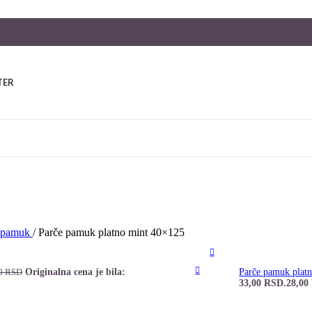
TER
i pamuk
/
Parče pamuk platno mint 40×125
Originalna cena je bila:
Parče pamuk plat
00
RSD
33,00 RSD.
28,00