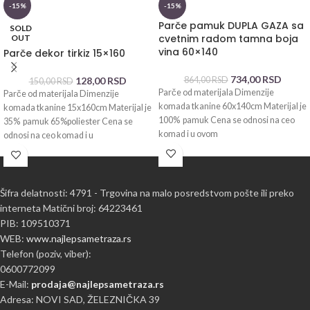
-15%
-15%
Parče pamuk DUPLA GAZA sa
SOLD
cvetnim radom tamna boja
OUT
vina 60×140
Parče dekor tirkiz 15×160
734,00
RSD
128,00
RSD
864,00
RSD
150,00
RSD
Parče od materijala Dimenzije
Parče od materijala Dimenzije
komada tkanine 60x140cm Materijal je
komada tkanine 15x160cm Materijal je
100% pamuk Cena se odnosi na ceo
35% pamuk 65%poliester Cena se
komad i u ovom
odnosi na ceo komad i u
Šifra delatnosti: 4791 - Trgovina na malo posredstvom pošte ili preko
interneta Matični broj: 64223461
PIB: 109510371
WEB:
www.najlepsametraza.rs
Telefon (poziv, viber):
0600772099
E-Mail:
prodaja@najlepsametraza.rs
Adresa: NOVI SAD, ŽELEZNIČKA 39