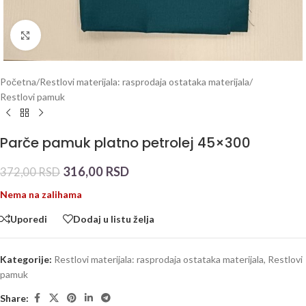
Click to enlarge
Početna
/
Restlovi materijala: rasprodaja ostataka materijala
/
Restlovi pamuk
Parče pamuk platno petrolej 45×300
316,00
RSD
372,00
RSD
Nema na zalihama
Uporedi
Dodaj u listu želja
Kategorije:
Restlovi materijala: rasprodaja ostataka materijala
,
Restlovi
pamuk
Share: