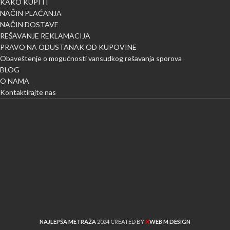
KAKO KUPITI
NAČIN PLAĆANJA
NAČIN DOSTAVE
REŠAVANJE REKLAMACIJA
PRAVO NA ODUSTANAK OD KUPOVINE
Obaveštenje o mogućnosti vansudkog rešavanja sporova
BLOG
O NAMA
Kontaktirajte nas
X
NAJLEPŠA METRAŽA
2024 CREATED BY
WEB M DESIGN