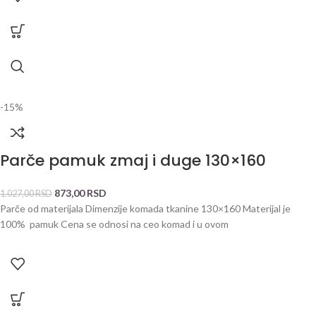
-15%
Parče pamuk zmaj i duge 130×160
873,00
RSD
1.027,00
RSD
Parče od materijala Dimenzije komada tkanine 130×160 Materijal je
100% pamuk Cena se odnosi na ceo komad i u ovom