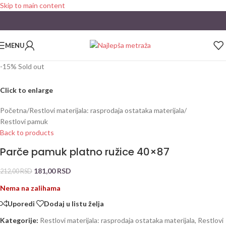
Skip to main content
MENU
-15%
Sold out
Click to enlarge
Početna
/
Restlovi materijala: rasprodaja ostataka materijala
/
Restlovi pamuk
Back to products
Parče pamuk platno ružice 40×87
181,00
RSD
212,00
RSD
Nema na zalihama
Uporedi
Dodaj u listu želja
Kategorije:
Restlovi materijala: rasprodaja ostataka materijala
,
Restlovi