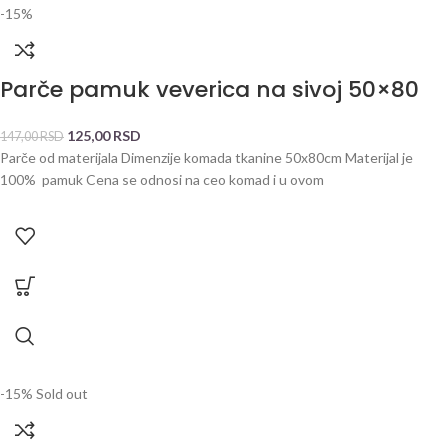
-15%
Parče pamuk veverica na sivoj 50×80
125,00
RSD
147,00
RSD
Parče od materijala Dimenzije komada tkanine 50x80cm Materijal je
100% pamuk Cena se odnosi na ceo komad i u ovom
-15%
Sold out