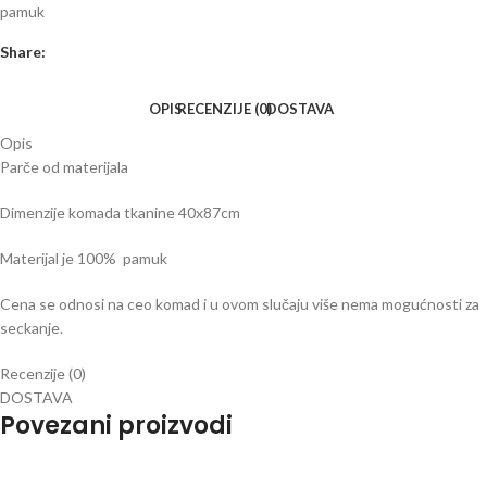
pamuk
Share:
OPIS
RECENZIJE (0)
DOSTAVA
Opis
Parče od materijala
Dimenzije komada tkanine 40x87cm
Materijal je 100% pamuk
Cena se odnosi na ceo komad i u ovom slučaju više nema mogućnosti za
seckanje.
Recenzije (0)
DOSTAVA
Povezani proizvodi