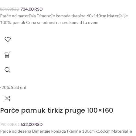
734,00
RSD
864,00
RSD
Parče od materijala Dimenzije komada tkanine 60x140cm Materijal je
100% pamuk Cena se odnosi na ceo komad i u ovom
-20%
Sold out
Parče pamuk tirkiz pruge 100×160
632,00
RSD
790,00
RSD
Parče od dezena Dimenzije komada tkanine 100cm x160cm Materijal je