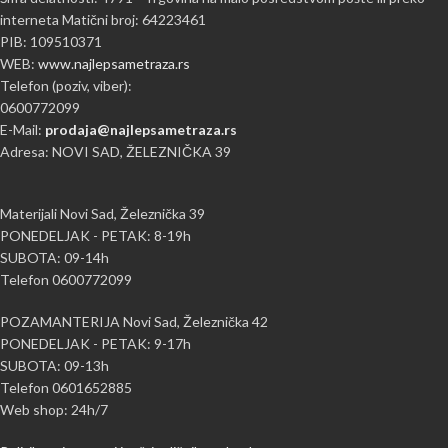
interneta Matični broj: 64223461
PIB: 109510371
WEB:
www.najlepsametraza.rs
Telefon (poziv, viber):
0600772099
E-Mail:
prodaja@najlepsametraza.rs
Adresa: NOVI SAD, ŽELEZNIČKA 39
Materijali Novi Sad, Železnička 39
PONEDELJAK - PETAK: 8-19h
SUBOTA: 09-14h
Telefon 0600772099
POZAMANTERIJA Novi Sad, Železnička 42
PONEDELJAK - PETAK: 9-17h
SUBOTA: 09-13h
Telefon 0601652885
Web shop: 24h/7