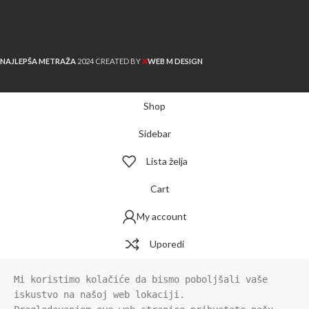
X
NAJLEPŠA METRAŽA
2024 CREATED BY
WEB M DESIGN
Shop
Sidebar
Lista želja
Cart
My account
Uporedi
Mi koristimo kolačiće da bismo poboljšali vaše 
iskustvo na našoj web lokaciji.
