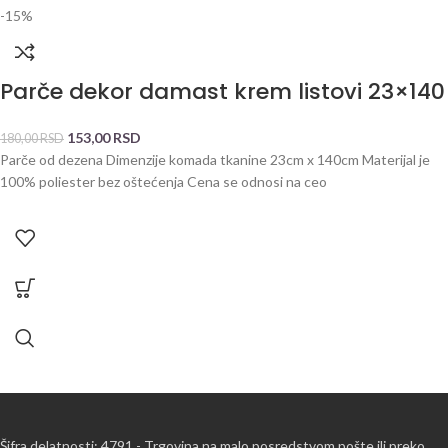
-15%
Parče dekor damast krem listovi 23×140
153,00
RSD
180,00
RSD
Parče od dezena Dimenzije komada tkanine 23cm x 140cm Materijal je
100% poliester bez oštećenja Cena se odnosi na ceo
Šifra delatnosti: 4791 - Trgovina na malo posredstvom pošte ili preko