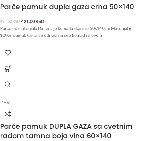
Parče pamuk dupla gaza crna 50×140
421,00
RSD
495,00
RSD
Parče od materijala Dimenzije komada tkanine 50x140cm Materijal je
100% pamuk Cena se odnosi na ceo komad i u ovom
-15%
Parče pamuk DUPLA GAZA sa cvetnim
radom tamna boja vina 60×140