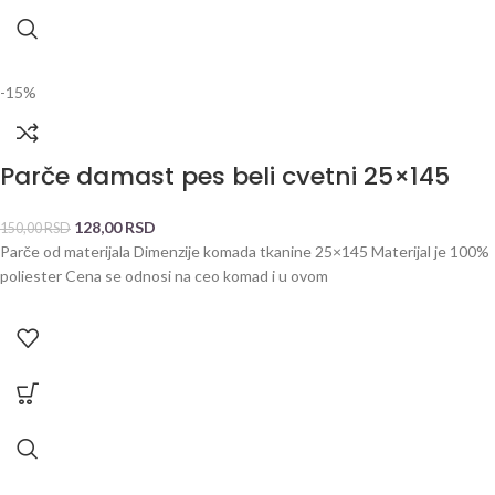
-15%
Parče damast pes beli cvetni 25×145
128,00
RSD
150,00
RSD
Parče od materijala Dimenzije komada tkanine 25×145 Materijal je 100%
poliester Cena se odnosi na ceo komad i u ovom