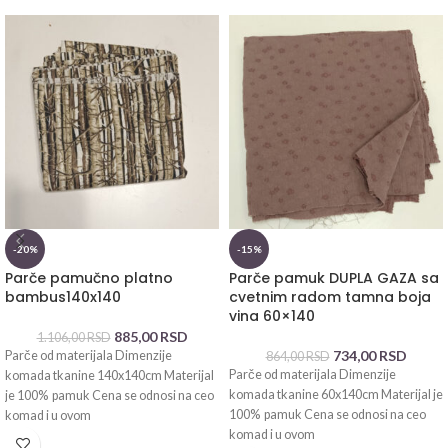
-20%
-15%
Parče pamučno platno
Parče pamuk DUPLA GAZA sa
bambus140x140
cvetnim radom tamna boja
vina 60×140
885,00
RSD
1.106,00
RSD
734,00
RSD
Parče od materijala Dimenzije
864,00
RSD
Parče od materijala Dimenzije
komada tkanine 140x140cm Materijal
komada tkanine 60x140cm Materijal je
je 100% pamuk Cena se odnosi na ceo
100% pamuk Cena se odnosi na ceo
komad i u ovom
komad i u ovom