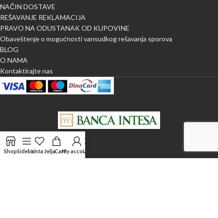
NAČIN DOSTAVE
REŠAVANJE REKLAMACIJA
PRAVO NA ODUSTANAK OD KUPOVINE
Obaveštenje o mogućnosti vansudkog rešavanja sporova
BLOG
O NAMA
Kontaktirajte nas
Shop
Sidebar
Lista želja
Cart
My account
Uporedi