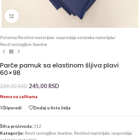
Click to enlarge
Početna
/
Restlovi materijala: rasprodaja ostataka materijala
/
Restl rastegljive tkanine
Parče pamuk sa elastinom šljiva plavi
60×98
245,00
RSD
289,00
RSD
Nema na zalihama
Uporedi
Dodaj u listu želja
Šifra proizvoda:
312
Kategorije:
Restl rastegljive tkanine
,
Restlovi materijala: rasprodaja
ostataka materijala