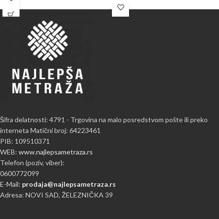
Šifra delatnosti: 4791 - Trgovina na malo posredstvom pošte ili preko
interneta Matični broj: 64223461
PIB: 109510371
WEB:
www.najlepsametraza.rs
Telefon (poziv, viber):
0600772099
E-Mail:
prodaja@najlepsametraza.rs
Adresa: NOVI SAD, ŽELEZNIČKA 39