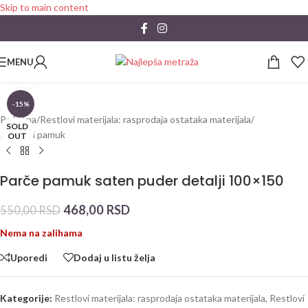
Skip to main content
MENU
Click to enlarge
-15%
Početna
/
Restlovi materijala: rasprodaja ostataka materijala
/
SOLD
Restlovi pamuk
OUT
Parče pamuk saten puder detalji 100×150
468,00
RSD
550,00
RSD
Nema na zalihama
Uporedi
Dodaj u listu želja
Kategorije:
Restlovi materijala: rasprodaja ostataka materijala
,
Restlovi