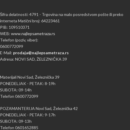
Šifra delatnosti: 4791 - Trgovina na malo posredstvom pošte ili preko
interneta Matični broj: 64223461
PIB: 109510371
WEB:
www.najlepsametraza.rs
Telefon (poziv, viber):
0600772099
E-Mail:
prodaja@najlepsametraza.rs
Adresa: NOVI SAD, ŽELEZNIČKA 39
Materijali Novi Sad, Železnička 39
PONEDELJAK - PETAK: 8-19h
SUBOTA: 09-14h
Telefon 0600772099
POZAMANTERIJA Novi Sad, Železnička 42
PONEDELJAK - PETAK: 9-17h
SUBOTA: 09-13h
Telefon 0601652885