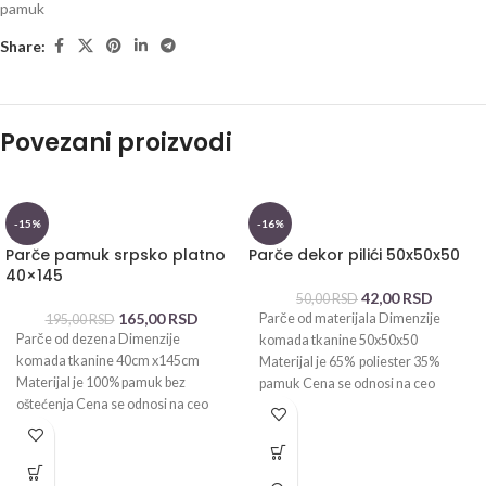
pamuk
Share:
Povezani proizvodi
-15%
-16%
Parče pamuk srpsko platno
Parče dekor pilići 50x50x50
40×145
42,00
RSD
50,00
RSD
165,00
RSD
Parče od materijala Dimenzije
195,00
RSD
Parče od dezena Dimenzije
komada tkanine 50x50x50
komada tkanine 40cm x145cm
Materijal je 65% poliester 35%
Materijal je 100% pamuk bez
pamuk Cena se odnosi na ceo
oštećenja Cena se odnosi na ceo
komad i
komad