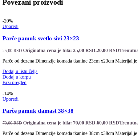
Povezani proizvodi
-20%
Uporedi
Parče pamuk svetlo sivi 23×23
Originalna cena je bila: 25,00 RSD.
20,00
RSD
Trenutna
25,00
RSD
Parče od dezena Dimenzije komada tkanine 23cm x23cm Materijal j
Dodaj u listu želja
Dodaj u korpu
Brzi pregled
-14%
Uporedi
Parče pamuk damast 38×38
Originalna cena je bila: 70,00 RSD.
60,00
RSD
Trenutna
70,00
RSD
Parče od dezena Dimenzije komada tkanine 38cm x38cm Materijal j