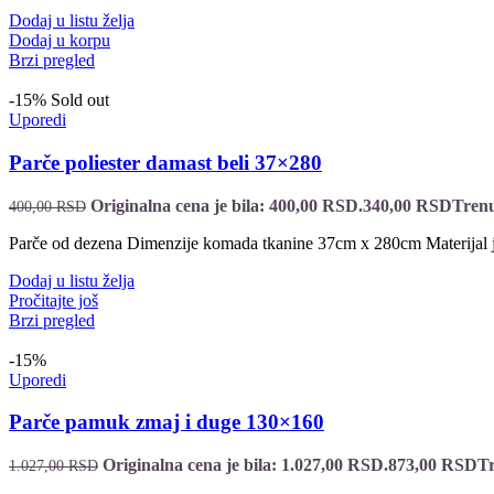
Dodaj u listu želja
Dodaj u korpu
Brzi pregled
-15%
Sold out
Uporedi
Parče poliester damast beli 37×280
Originalna cena je bila: 400,00 RSD.
340,00
RSD
Trenu
400,00
RSD
Parče od dezena Dimenzije komada tkanine 37cm x 280cm Materijal 
Dodaj u listu želja
Pročitajte još
Brzi pregled
-15%
Uporedi
Parče pamuk zmaj i duge 130×160
Originalna cena je bila: 1.027,00 RSD.
873,00
RSD
Tr
1.027,00
RSD