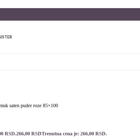
GISTER
muk saten puder roze 85×100
,00 RSD.
266,00
RSD
Trenutna cena je: 266,00 RSD.