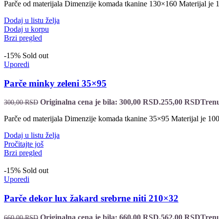
Parče od materijala Dimenzije komada tkanine 130×160 Materijal j
Dodaj u listu želja
Dodaj u korpu
Brzi pregled
-15%
Sold out
Uporedi
Parče minky zeleni 35×95
Originalna cena je bila: 300,00 RSD.
255,00
RSD
Trenu
300,00
RSD
Parče od materijala Dimenzije komada tkanine 35×95 Materijal je 1
Dodaj u listu želja
Pročitajte još
Brzi pregled
-15%
Sold out
Uporedi
Parče dekor lux žakard srebrne niti 210×32
Originalna cena je bila: 660,00 RSD.
562,00
RSD
Trenu
660,00
RSD