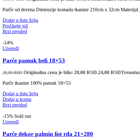
Parče od dezena Dimenzije komada tkanine 210cm x 32cm Materijal 
Dodaj u listu želja
Pročitajte još
Brzi pregled
-14%
Uporedi
Parče pamuk beli 18×53
Originalna cena je bila: 28,00 RSD.
24,00
RSD
Trenutna
28,00
RSD
Parče tkanine 100% pamuk 18×53
Dodaj u listu želja
Dodaj u korpu
Brzi pregled
-15%
Sold out
Uporedi
Parče dekor palmin list rđa 21×280