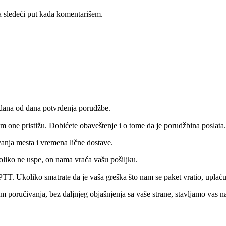
 sledeći put kada komentarišem.
 dana od dana potvrđenja porudžbe.
 one pristižu. Dobićete obaveštenje i o tome da je porudžbina poslata.
vanja mesta i vremena lične dostave.
oliko ne uspe, on nama vraća vašu pošiljku.
PTT. Ukoliko smatrate da je vaša greška što nam se paket vratio, upla
om poručivanja, bez daljnjeg objašnjenja sa vaše strane, stavljamo vas