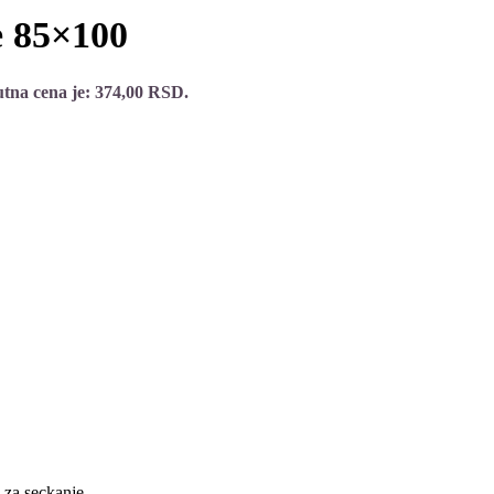
e 85×100
tna cena je: 374,00 RSD.
za seckanje.