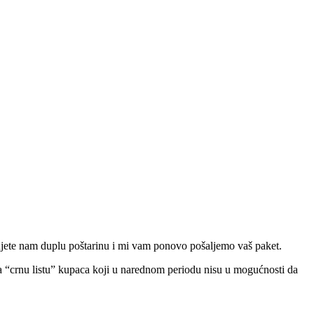
ćujete nam duplu poštarinu i mi vam ponovo pošaljemo vaš paket.
 na “crnu listu” kupaca koji u narednom periodu nisu u mogućnosti da