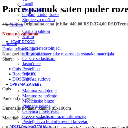
lastiš
Parče pamuk saten puder roz
paspul trake
gajtani, čipka, trake
stopice za mašinu
Originalna cena je bila: 440,00 RSD.
374,00
RSD
Trenu
440,00
RSD
PUNILA
češljani silikon
Nema na zalihama
koflin
HOME DEKOR
Uporedi
stolnjaci/nadstolnjaci
Dodaj u listu želja
gift program
Kategorija:
Restlovi materijala: rasprodaja ostataka materijala
čaršav sa lastišom
Share:
jastučnice
posteljina
Opis
peškiri
Recenzije (0)
krpe za sudove
DOSTAVA
OPREMA ZA BEBE
Opis
marama za dojenje
marame za nošenje
Parče od materijala
medicinske bluze
platnene pelene
Dimenzije komada tkanine 85x100cm
ćebenca i prekrivači
čaršav sa lastišom raznih dimenzija
Materijal je 100% pamuk
posteljina za bračni krevet i krevetac
RESTLOVI MATERIJALA
Cena se odnosi na ceo komad i u ovom slučaju više nema mogućnosti 