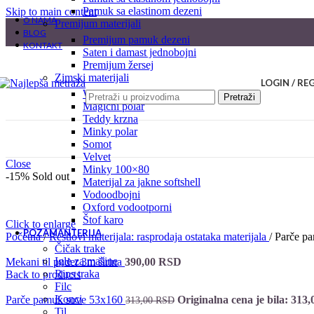
pamuk sa elastinom dezeni
Skip to main content
O NAMA
premijum materijali
BLOG
premijum pamuk dezeni
KONTAKT
saten i damast jednobojni
premijum žersej
zimski materijali
LOGIN / RE
welsoft
Pretraži
magični polar
teddy krzna
minky polar
somot
velvet
Close
minky 100×80
-15%
Sold out
materijal za jakne softshell
vodoodbojni
oxford vodootporni
štof karo
Click to enlarge
POZAMANTERIJA
Početna
/
Restlovi materijala: rasprodaja ostataka materijala
/
Parče pa
čičak trake
igle za mašine
Mekani til puder 3m širina
390,00
RSD
rips traka
Back to products
filc
konci
Parče pamuk sove 53x160
Originalna cena je bila: 313
313,00
RSD
til