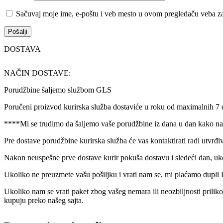
Sačuvaj moje ime, e-poštu i veb mesto u ovom pregledaču veba za
DOSTAVA
NAČIN DOSTAVE:
Porudžbine šaljemo službom GLS
Poručeni proizvod kurirska služba dostaviće u roku od maximalnih 7
****Mi se trudimo da šaljemo vaše porudžbine iz dana u dan kako nam
Pre dostave porudžbine kurirska služba će vas kontaktirati radi utvrđi
Nakon neuspešne prve dostave kurir pokuša dostavu i sledeći dan, uk
Ukoliko ne preuzmete vašu pošiljku i vrati nam se, mi plaćamo dupli 
Ukoliko nam se vrati paket zbog vašeg nemara ili neozbiljnosti prilik
kupuju preko našeg sajta.