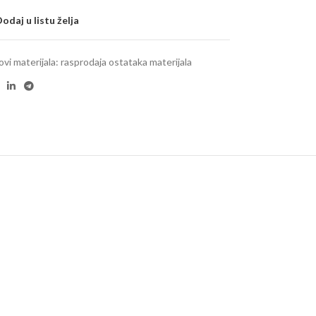
odaj u listu želja
ovi materijala: rasprodaja ostataka materijala