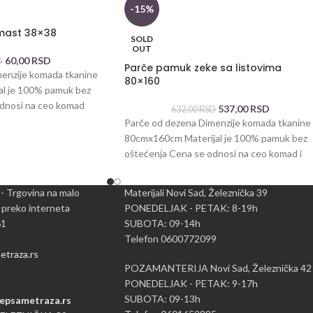
-15%
mast 38×38
SOLD
OUT
60,00
RSD
D
Parče pamuk zeke sa listovima
enzije komada tkanine
80×160
al je 100% pamuk bez
dnosi na ceo komad
537,00
RSD
632,00
RSD
Parče od dezena Dimenzije komada tkanine
80cmx160cm Materijal je 100% pamuk bez
oštećenja Cena se odnosi na ceo komad i
 - Trgovina na malo
Materijali Novi Sad, Železnička 39
 preko interneta
PONEDELJAK - PETAK: 8-19h
61
SUBOTA: 09-14h
Telefon 0600772099
traza.rs
POZAMANTERIJA Novi Sad, Železnička 42
PONEDELJAK - PETAK: 9-17h
SUBOTA: 09-13h
epsametraza.rs