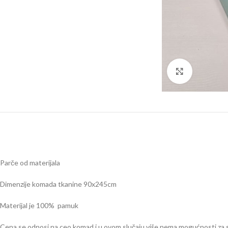
Click to en
Parče od materijala
Dimenzije komada tkanine 90x245cm
Materijal je 100% pamuk
Cena se odnosi na ceo komad i u ovom slučaju više nema mogućnosti za 