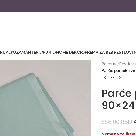
RIJALI
POZAMANTERIJA
PUNILA
HOME DEKOR
OPREMA ZA BEBE
RESTLOVI 
Početna
/
Restlovi 
Parče pamuk sve
Parče 
90×24
558,00
RSD
Nema na zaliham