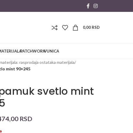
0,00
RSD
MATERIJALA
PATCHWORK
VUNICA
materijala: rasprodaja ostataka materijala
/
tlo mint 90×245
pamuk svetlo mint
5
474,00
RSD
a