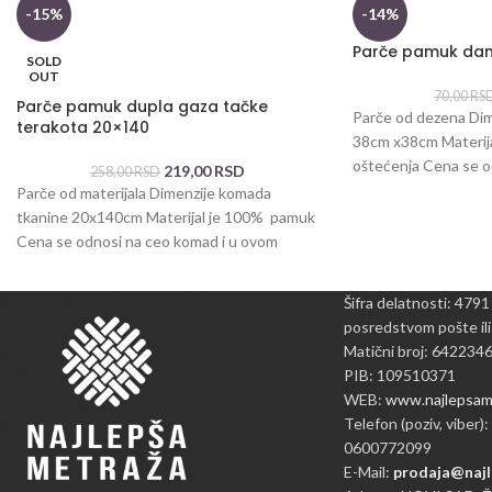
-15%
-14%
Parče pamuk da
SOLD
OUT
70,00
RS
Parče pamuk dupla gaza tačke
Parče od dezena Dim
terakota 20×140
38cm x38cm Materij
oštećenja Cena se o
219,00
RSD
258,00
RSD
Parče od materijala Dimenzije komada
tkanine 20x140cm Materijal je 100% pamuk
Cena se odnosi na ceo komad i u ovom
Šifra delatnosti: 4791
posredstvom pošte ili
Matični broj: 642234
PIB: 109510371
WEB:
www.najlepsame
Telefon (poziv, viber):
0600772099
E-Mail:
prodaja@najl