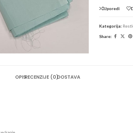
Uporedi
D
Kategorija:
Restl
Share:
large
OPIS
RECENZIJE (0)
DOSTAVA
seckanje.