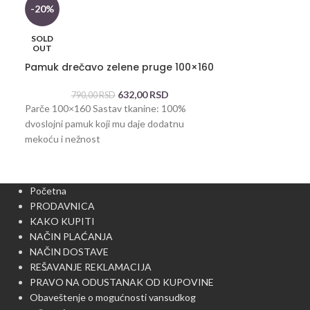
-20%
-15%
Parče pamuk z
SOLD
OUT
1.027,0
Pamuk drečavo zelene pruge 100×160
Parče od materij
tkanine 130×160
632,00
RSD
790,00
RSD
Cena se odnosi n
Parče 100×160 Sastav tkanine: 100%
dvoslojni pamuk koji mu daje dodatnu
mekoću i nežnost
Početna
PRODAVNICA
KAKO KUPITI
NAČIN PLAĆANJA
NAČIN DOSTAVE
REŠAVANJE REKLAMACIJA
PRAVO NA ODUSTANAK OD KUPOVINE
Obaveštenje o mogućnosti vansudkog