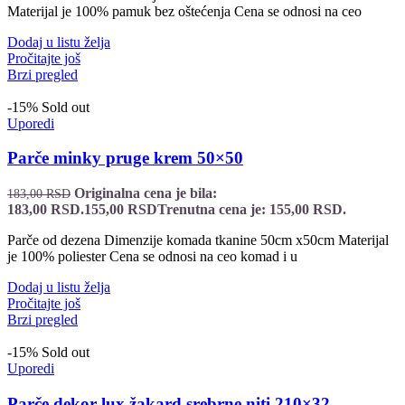
Materijal je 100% pamuk bez oštećenja Cena se odnosi na ceo
Dodaj u listu želja
Pročitajte još
Brzi pregled
-15%
Sold out
Uporedi
Parče minky pruge krem 50×50
Originalna cena je bila:
183,00
RSD
183,00 RSD.
155,00
RSD
Trenutna cena je: 155,00 RSD.
Parče od dezena Dimenzije komada tkanine 50cm x50cm Materijal
je 100% poliester Cena se odnosi na ceo komad i u
Dodaj u listu želja
Pročitajte još
Brzi pregled
-15%
Sold out
Uporedi
Parče dekor lux žakard srebrne niti 210×32