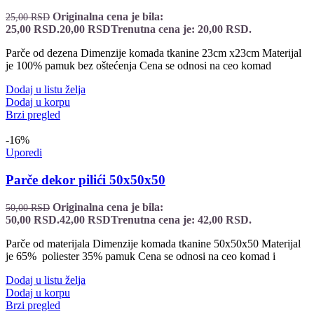
Originalna cena je bila:
25,00
RSD
25,00 RSD.
20,00
RSD
Trenutna cena je: 20,00 RSD.
Parče od dezena Dimenzije komada tkanine 23cm x23cm Materijal
je 100% pamuk bez oštećenja Cena se odnosi na ceo komad
Dodaj u listu želja
Dodaj u korpu
Brzi pregled
-16%
Uporedi
Parče dekor pilići 50x50x50
Originalna cena je bila:
50,00
RSD
50,00 RSD.
42,00
RSD
Trenutna cena je: 42,00 RSD.
Parče od materijala Dimenzije komada tkanine 50x50x50 Materijal
je 65% poliester 35% pamuk Cena se odnosi na ceo komad i
Dodaj u listu želja
Dodaj u korpu
Brzi pregled