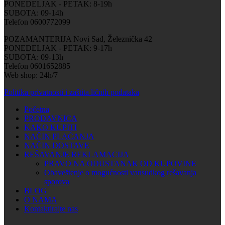
PONEDELJAK - PETAK: 8-19h
SUBOTA: 09-14h
Telefon 0600772099
POZAMANTERIJA Novi Sad, Železnička 42
PONEDELJAK - PETAK: 9-17h
SUBOTA: 09-13h
Telefon 0601652885
Web shop: 24h/7
Politika privatnosti i zaštita ličnih podataka
Početna
PRODAVNICA
KAKO KUPITI
NAČIN PLAĆANJA
NAČIN DOSTAVE
REŠAVANJE REKLAMACIJA
PRAVO NA ODUSTANAK OD KUPOVINE
Obaveštenje o mogućnosti vansudkog rešavanja
sporova
BLOG
O NAMA
Kontaktirajte nas