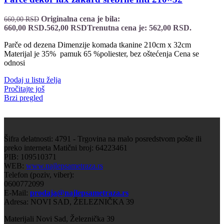
Originalna cena je bila:
660,00
RSD
660,00 RSD.
562,00
RSD
Trenutna cena je: 562,00 RSD.
Parče od dezena Dimenzije komada tkanine 210cm x 32cm
Materijal je 35% pamuk 65 %poliester, bez oštećenja Cena se
odnosi
Dodaj u listu želja
Pročitajte još
Brzi pregled
Šifra delatnosti: 4791 - Trgovina na malo posredstvom pošte ili
preko interneta Matični broj: 64223461
PIB: 109510371
WEB:
www.najlepsametraza.rs
Telefon (poziv, viber):
0600772099
E-Mail:
prodaja@najlepsametraza.rs
Adresa: NOVI SAD, ŽELEZNIČKA 39
Materijali Novi Sad, Železnička 39