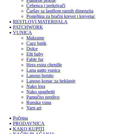
platnene pelene
ćebenca i prekrivači
čaršav sa lastišom raznih dimenzija
posteljina za bračni krevet i krevetac
RESTLOVI MATERIJALA
PATCHWORK
VUNICA
makrame
cazz batik
dolce
elit baby
fable fur
hera extra chenille
lana gatto vunica
lanoso bonito
lanoso konac za heklanje
nako lora
nako spaghetti
pamučno predivo
runska vuna
yarn art
Početna
PRODAVNICA
KAKO KUPITI