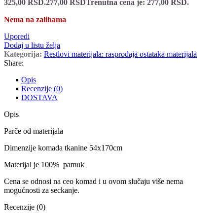
325,00 RSD.
277,00
RSD
Trenutna cena je: 277,00 RSD.
Nema na zalihama
Uporedi
Dodaj u listu želja
Kategorija:
Restlovi materijala: rasprodaja ostataka materijala
Share:
Opis
Recenzije (0)
DOSTAVA
Opis
Parče od materijala
Dimenzije komada tkanine 54x170cm
Materijal je 100% pamuk
Cena se odnosi na ceo komad i u ovom slučaju više nema
mogućnosti za seckanje.
Recenzije (0)