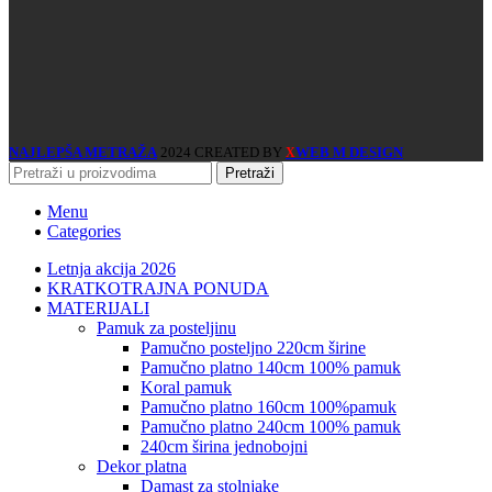
NAJLEPŠA METRAŽA
2024 CREATED BY
WEB M DESIGN
X
Pretraži
Menu
Categories
Letnja akcija 2026
KRATKOTRAJNA PONUDA
MATERIJALI
pamuk za posteljinu
pamučno posteljno 220cm širine
pamučno platno 140cm 100% pamuk
koral pamuk
pamučno platno 160cm 100%pamuk
pamučno platno 240cm 100% pamuk
240cm širina jednobojni
dekor platna
damast za stolnjake