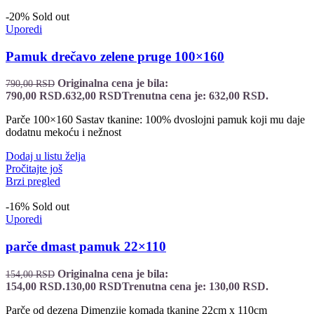
-20%
Sold out
Uporedi
Pamuk drečavo zelene pruge 100×160
Originalna cena je bila:
790,00
RSD
790,00 RSD.
632,00
RSD
Trenutna cena je: 632,00 RSD.
Parče 100×160 Sastav tkanine: 100% dvoslojni pamuk koji mu daje
dodatnu mekoću i nežnost
Dodaj u listu želja
Pročitajte još
Brzi pregled
-16%
Sold out
Uporedi
parče dmast pamuk 22×110
Originalna cena je bila:
154,00
RSD
154,00 RSD.
130,00
RSD
Trenutna cena je: 130,00 RSD.
Parče od dezena Dimenzije komada tkanine 22cm x 110cm