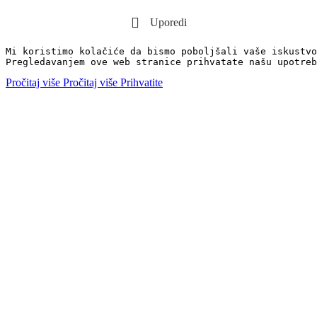
Uporedi
Mi koristimo kolačiće da bismo poboljšali vaše iskustvo
Pregledavanjem ove web stranice prihvatate našu upotreb
Pročitaj više
Pročitaj više
Prihvatite