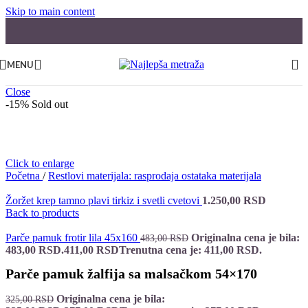
Skip to main content
MENU
Close
-15%
Sold out
Click to enlarge
Početna
/
Restlovi materijala: rasprodaja ostataka materijala
Žoržet krep tamno plavi tirkiz i svetli cvetovi
1.250,00
RSD
Back to products
Parče pamuk frotir lila 45x160
Originalna cena je bila:
483,00
RSD
483,00 RSD.
411,00
RSD
Trenutna cena je: 411,00 RSD.
Parče pamuk žalfija sa malsačkom 54×170
Originalna cena je bila:
325,00
RSD