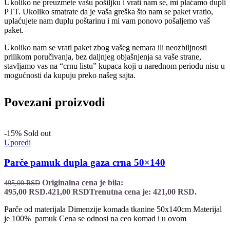
Ukoliko ne preuzmete vašu pošiljku i vrati nam se, mi plaćamo dupli
PTT. Ukoliko smatrate da je vaša greška što nam se paket vratio,
uplaćujete nam duplu poštarinu i mi vam ponovo pošaljemo vaš
paket.
Ukoliko nam se vrati paket zbog vašeg nemara ili neozbiljnosti
prilikom poručivanja, bez daljnjeg objašnjenja sa vaše strane,
stavljamo vas na “crnu listu” kupaca koji u narednom periodu nisu u
mogućnosti da kupuju preko našeg sajta.
Povezani proizvodi
-15%
Sold out
Uporedi
Parče pamuk dupla gaza crna 50×140
Originalna cena je bila:
495,00
RSD
495,00 RSD.
421,00
RSD
Trenutna cena je: 421,00 RSD.
Parče od materijala Dimenzije komada tkanine 50x140cm Materijal
je 100% pamuk Cena se odnosi na ceo komad i u ovom