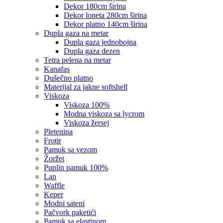
dekor 180cm širina
dekor loneta 280cm širina
dekor platno 140cm širina
dupla gaza na metar
dupla gaza jednobojna
dupla gaza dezen
tetra pelena na metar
kanafas
dušečno platno
materijal za jakne softshell
viskoza
viskoza 100%
modna viskoza sa lycrom
viskoza žersej
pletenina
frotir
pamuk sa vezom
žoržet
puplin pamuk 100%
lan
waffle
keper
modni sateni
pačvork paketići
pamuk sa elastinom