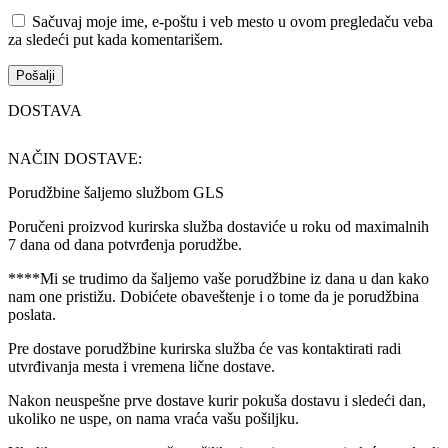
Sačuvaj moje ime, e-poštu i veb mesto u ovom pregledaču veba
za sledeći put kada komentarišem.
DOSTAVA
NAČIN DOSTAVE:
Porudžbine šaljemo službom GLS
Poručeni proizvod kurirska služba dostaviće u roku od maximalnih
7 dana od dana potvrđenja porudžbe.
****Mi se trudimo da šaljemo vaše porudžbine iz dana u dan kako
nam one pristižu. Dobićete obaveštenje i o tome da je porudžbina
poslata.
Pre dostave porudžbine kurirska služba će vas kontaktirati radi
utvrđivanja mesta i vremena lične dostave.
Nakon neuspešne prve dostave kurir pokuša dostavu i sledeći dan,
ukoliko ne uspe, on nama vraća vašu pošiljku.