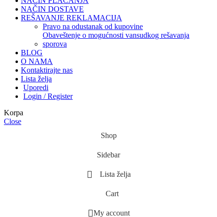
NAČIN PLAĆANJA
NAČIN DOSTAVE
REŠAVANJE REKLAMACIJA
pravo na odustanak od kupovine
obaveštenje o mogućnosti vansudkog rešavanja
sporova
BLOG
O NAMA
Kontaktirajte nas
Lista želja
Uporedi
Login / Register
Korpa
Close
Shop
Sidebar
Lista želja
Cart
My account