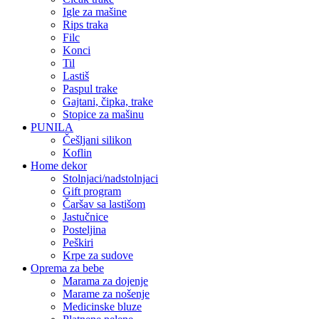
igle za mašine
rips traka
filc
konci
til
lastiš
paspul trake
gajtani, čipka, trake
stopice za mašinu
PUNILA
češljani silikon
koflin
Home dekor
stolnjaci/nadstolnjaci
gift program
čaršav sa lastišom
jastučnice
posteljina
peškiri
krpe za sudove
Oprema za bebe
marama za dojenje
marame za nošenje
medicinske bluze