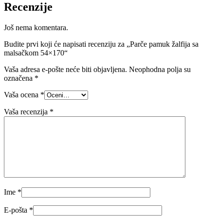
Recenzije
Još nema komentara.
Budite prvi koji će napisati recenziju za „Parče pamuk žalfija sa
malsačkom 54×170“
Vaša adresa e-pošte neće biti objavljena.
Neophodna polja su
označena
*
Vaša ocena
*
Vaša recenzija
*
Ime
*
E-pošta
*