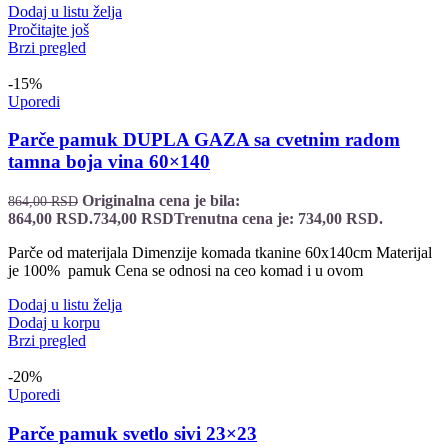
Dodaj u listu želja
Pročitajte još
Brzi pregled
-15%
Uporedi
Parče pamuk DUPLA GAZA sa cvetnim radom
tamna boja vina 60×140
Originalna cena je bila:
864,00
RSD
864,00 RSD.
734,00
RSD
Trenutna cena je: 734,00 RSD.
Parče od materijala Dimenzije komada tkanine 60x140cm Materijal
je 100% pamuk Cena se odnosi na ceo komad i u ovom
Dodaj u listu želja
Dodaj u korpu
Brzi pregled
-20%
Uporedi
Parče pamuk svetlo sivi 23×23