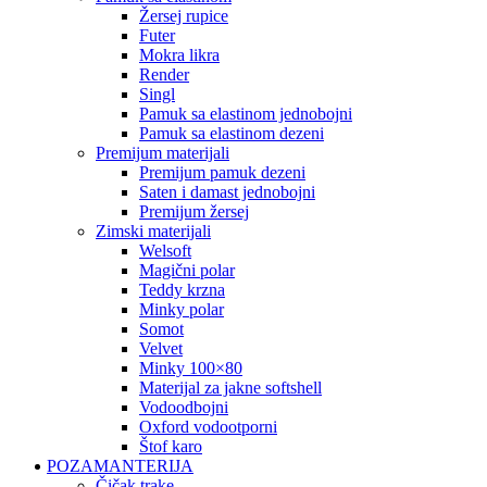
žersej rupice
futer
mokra likra
render
singl
pamuk sa elastinom jednobojni
pamuk sa elastinom dezeni
premijum materijali
premijum pamuk dezeni
saten i damast jednobojni
premijum žersej
zimski materijali
welsoft
magični polar
teddy krzna
minky polar
somot
velvet
minky 100×80
materijal za jakne softshell
vodoodbojni
oxford vodootporni
štof karo
POZAMANTERIJA
čičak trake