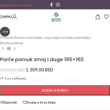
Skip to main content
MENU
Click to enlarge
-15%
Početna
/
Restlovi materijala: rasprodaja ostataka materijala
/
Restlovi pamuk
Parče pamuk zmaj i duge 195×160
1.309,00
RSD
1.540,00
RSD
1 na zalihama
DODAJ U KORPU
Uporedi
Dodaj u listu želja