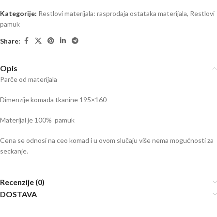
Kategorije:
Restlovi materijala: rasprodaja ostataka materijala
,
Restlovi
pamuk
Share:
Opis
Parče od materijala
Dimenzije komada tkanine 195×160
Materijal je 100% pamuk
Cena se odnosi na ceo komad i u ovom slučaju više nema mogućnosti za
seckanje.
Recenzije (0)
DOSTAVA