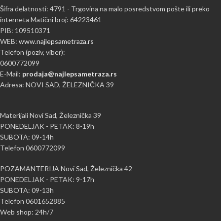
Šifra delatnosti: 4791 - Trgovina na malo posredstvom pošte ili preko
interneta Matični broj: 64223461
PIB: 109510371
WEB:
www.najlepsametraza.rs
Telefon (poziv, viber):
0600772099
E-Mail:
prodaja@najlepsametraza.rs
Adresa: NOVI SAD, ŽELEZNIČKA 39
Materijali Novi Sad, Železnička 39
PONEDELJAK - PETAK: 8-19h
SUBOTA: 09-14h
Telefon 0600772099
POZAMANTERIJA Novi Sad, Železnička 42
PONEDELJAK - PETAK: 9-17h
SUBOTA: 09-13h
Telefon 0601652885
Web shop: 24h/7