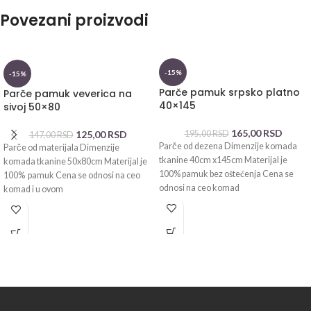
Povezani proizvodi
-15%
-15%
Parče pamuk srpsko platno
Parče pamuk veverica na
40×145
sivoj 50×80
165,00
RSD
125,00
RSD
195,00
RSD
147,00
RSD
Parče od dezena Dimenzije komada
Parče od materijala Dimenzije
tkanine 40cm x145cm Materijal je
komada tkanine 50x80cm Materijal je
100% pamuk bez oštećenja Cena se
100% pamuk Cena se odnosi na ceo
odnosi na ceo komad
komad i u ovom