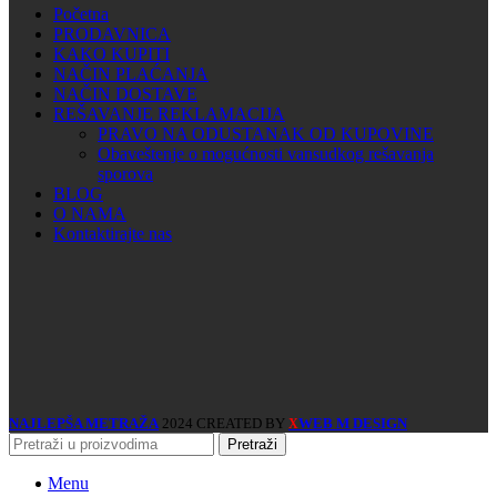
Početna
PRODAVNICA
KAKO KUPITI
NAČIN PLAĆANJA
NAČIN DOSTAVE
REŠAVANJE REKLAMACIJA
PRAVO NA ODUSTANAK OD KUPOVINE
Obaveštenje o mogućnosti vansudkog rešavanja
sporova
BLOG
O NAMA
Kontaktirajte nas
NAJLEPŠA METRAŽA
2024 CREATED BY
WEB M DESIGN
X
Pretraži
Menu