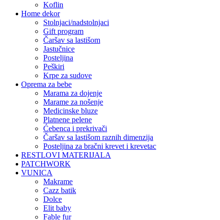
koflin
Home dekor
stolnjaci/nadstolnjaci
gift program
čaršav sa lastišom
jastučnice
posteljina
peškiri
krpe za sudove
Oprema za bebe
marama za dojenje
marame za nošenje
medicinske bluze
platnene pelene
ćebenca i prekrivači
čaršav sa lastišom raznih dimenzija
posteljina za bračni krevet i krevetac
RESTLOVI MATERIJALA
PATCHWORK
VUNICA
makrame
cazz batik
dolce
elit baby
fable fur