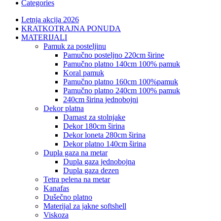
Categories
Letnja akcija 2026
KRATKOTRAJNA PONUDA
MATERIJALI
pamuk za posteljinu
pamučno posteljno 220cm širine
pamučno platno 140cm 100% pamuk
koral pamuk
pamučno platno 160cm 100%pamuk
pamučno platno 240cm 100% pamuk
240cm širina jednobojni
dekor platna
damast za stolnjake
dekor 180cm širina
dekor loneta 280cm širina
dekor platno 140cm širina
dupla gaza na metar
dupla gaza jednobojna
dupla gaza dezen
tetra pelena na metar
kanafas
dušečno platno
materijal za jakne softshell
viskoza