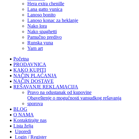
hera extra chenille
lana gatto vunica
lanoso bonito
lanoso konac za heklanje
nako lora
nako spaghetti
pamučno predivo
runska vuna
yarn art
Početna
PRODAVNICA
KAKO KUPITI
NAČIN PLAĆANJA
NAČIN DOSTAVE
REŠAVANJE REKLAMACIJA
pravo na odustanak od kupovine
obaveštenje o mogućnosti vansudkog rešavanja
sporova
BLOG
O NAMA
Kontaktirajte nas
Lista želja
Uporedi
Login / Register