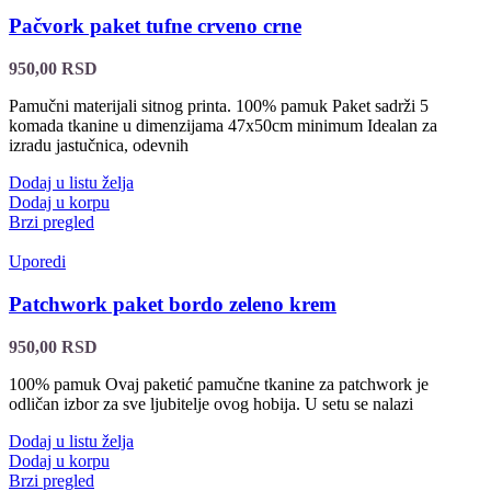
Pačvork paket tufne crveno crne
950,00
RSD
Pamučni materijali sitnog printa. 100% pamuk Paket sadrži 5
komada tkanine u dimenzijama 47x50cm minimum Idealan za
izradu jastučnica, odevnih
Dodaj u listu želja
Dodaj u korpu
Brzi pregled
Uporedi
Patchwork paket bordo zeleno krem
950,00
RSD
100% pamuk Ovaj paketić pamučne tkanine za patchwork je
odličan izbor za sve ljubitelje ovog hobija. U setu se nalazi
Dodaj u listu želja
Dodaj u korpu
Brzi pregled