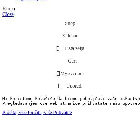
Korpa
Close
Shop
Sidebar
Lista želja
Cart
My account
Uporedi
Mi koristimo kolačiće da bismo poboljšali vaše iskustvo
Pregledavanjem ove web stranice prihvatate našu upotreb
Pročitaj više
Pročitaj više
Prihvatite