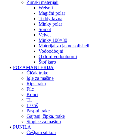
zimski materijali
welsoft
magični polar
teddy krzna
minky polar
somot
velvet
minky 100×80
materijal za jakne softshell
vodoodbojni
oxford vodootporni
štof karo
POZAMANTERIJA
čičak trake
igle za mašine
rips traka
filc
konci
til
lastiš
paspul trake
gajtani, čipka, trake
stopice za mašinu
PUNILA
češljani silikon