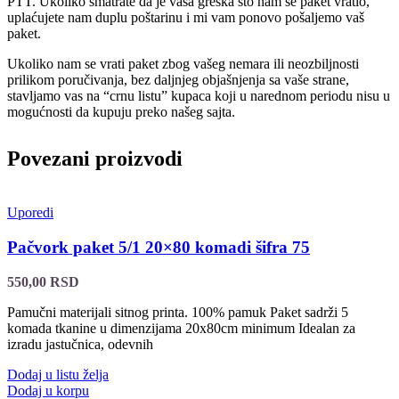
PTT. Ukoliko smatrate da je vaša greška što nam se paket vratio,
uplaćujete nam duplu poštarinu i mi vam ponovo pošaljemo vaš
paket.
Ukoliko nam se vrati paket zbog vašeg nemara ili neozbiljnosti
prilikom poručivanja, bez daljnjeg objašnjenja sa vaše strane,
stavljamo vas na “crnu listu” kupaca koji u narednom periodu nisu u
mogućnosti da kupuju preko našeg sajta.
Povezani proizvodi
Uporedi
Pačvork paket 5/1 20×80 komadi šifra 75
550,00
RSD
Pamučni materijali sitnog printa. 100% pamuk Paket sadrži 5
komada tkanine u dimenzijama 20x80cm minimum Idealan za
izradu jastučnica, odevnih
Dodaj u listu želja
Dodaj u korpu