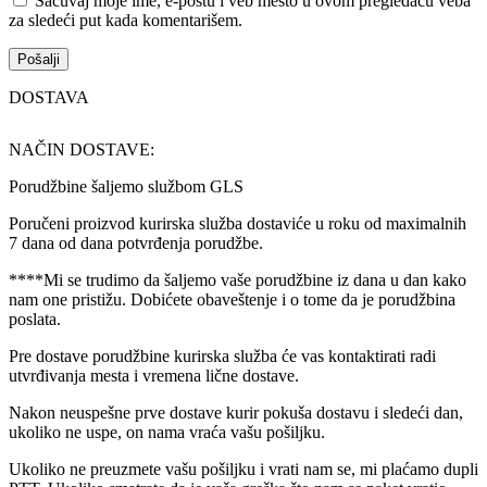
Sačuvaj moje ime, e-poštu i veb mesto u ovom pregledaču veba
za sledeći put kada komentarišem.
DOSTAVA
NAČIN DOSTAVE:
Porudžbine šaljemo službom GLS
Poručeni proizvod kurirska služba dostaviće u roku od maximalnih
7 dana od dana potvrđenja porudžbe.
****Mi se trudimo da šaljemo vaše porudžbine iz dana u dan kako
nam one pristižu. Dobićete obaveštenje i o tome da je porudžbina
poslata.
Pre dostave porudžbine kurirska služba će vas kontaktirati radi
utvrđivanja mesta i vremena lične dostave.
Nakon neuspešne prve dostave kurir pokuša dostavu i sledeći dan,
ukoliko ne uspe, on nama vraća vašu pošiljku.
Ukoliko ne preuzmete vašu pošiljku i vrati nam se, mi plaćamo dupli