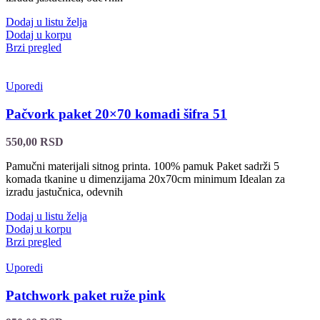
Dodaj u listu želja
Dodaj u korpu
Brzi pregled
Uporedi
Pačvork paket 20×70 komadi šifra 51
550,00
RSD
Pamučni materijali sitnog printa. 100% pamuk Paket sadrži 5
komada tkanine u dimenzijama 20x70cm minimum Idealan za
izradu jastučnica, odevnih
Dodaj u listu želja
Dodaj u korpu
Brzi pregled
Uporedi
Patchwork paket ruže pink