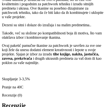
kvalitetnim i pogodnim za patchwork tehniku i izradu sitnijih
predmeta i ukrasa. Ove tkanine su posebno dizajnirane za
patchwork tehniku, tako da će biti lako da ih kombinujete i uklopite
u vaše projekte.
Dezeni su sitni i dolaze do izražaja i na malim predmetima..
Takođe, već su složene po kompatibilnosti boja ili motiva, što vam
olakšava izbor i kombinovanje tkanina.
Ovaj paketić pamučne tkanine za patchwork je savršen za sve one
koji žele da unesu dodatni element kreativnosti i lepote u svoje
projekte. Sjajan je izbor za izradu
tihe knjige, nakita, jastučića,
zavesa, prekrivača
i drugih ukrasnih predmeta za vaš dom ili kao
poklon za vaše najmilije.
Skupljanje 3-3,5%
Pranje na 40C
Recenzije (0)
Recenzije