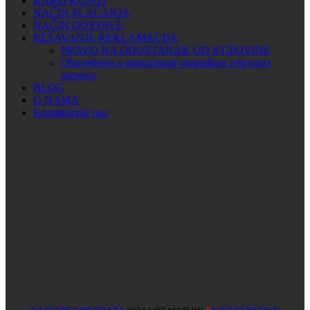
KAKO KUPITI
NAČIN PLAĆANJA
NAČIN DOSTAVE
REŠAVANJE REKLAMACIJA
PRAVO NA ODUSTANAK OD KUPOVINE
Obaveštenje o mogućnosti vansudkog rešavanja
sporova
BLOG
O NAMA
Kontaktirajte nas