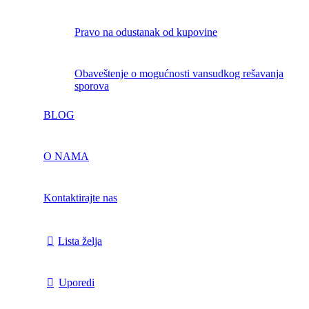
pravo na odustanak od kupovine
obaveštenje o mogućnosti vansudkog rešavanja
sporova
BLOG
O NAMA
Kontaktirajte nas
Lista želja
Uporedi