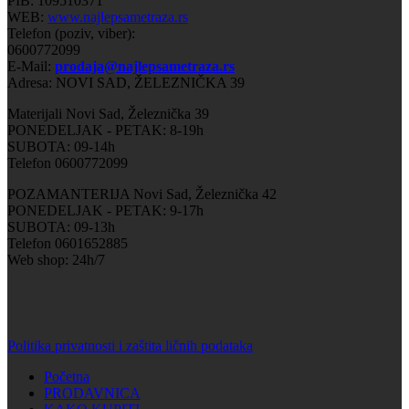
PIB: 109510371
WEB:
www.najlepsametraza.rs
Telefon (poziv, viber):
0600772099
E-Mail:
prodaja@najlepsametraza.rs
Adresa: NOVI SAD, ŽELEZNIČKA 39
Materijali Novi Sad, Železnička 39
PONEDELJAK - PETAK: 8-19h
SUBOTA: 09-14h
Telefon 0600772099
POZAMANTERIJA Novi Sad, Železnička 42
PONEDELJAK - PETAK: 9-17h
SUBOTA: 09-13h
Telefon 0601652885
Web shop: 24h/7
Politika privatnosti i zaštita ličnih podataka
Početna
PRODAVNICA