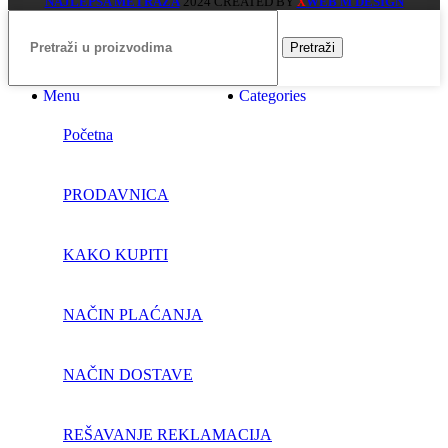
NAJLEPŠA METRAŽA
2024 CREATED BY
WEB M DESIGN
X
Pretraži
Menu
Categories
Početna
PRODAVNICA
KAKO KUPITI
NAČIN PLAĆANJA
NAČIN DOSTAVE
REŠAVANJE REKLAMACIJA