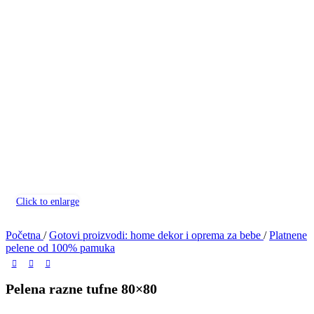
Click to enlarge
Početna
/
Gotovi proizvodi: home dekor i oprema za bebe
/
Platnene
pelene od 100% pamuka
Pelena razne tufne 80×80