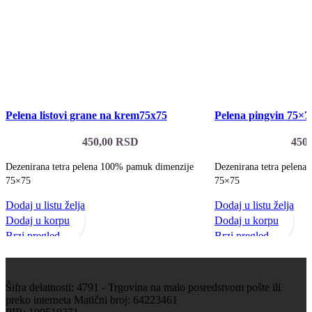
Pelena listovi grane na krem75x75
Pelena pingvin 75×7
450,00
RSD
450
Dezenirana tetra pelena 100% pamuk dimenzije
Dezenirana tetra pelen
75×75
75×75
Dodaj u listu želja
Dodaj u listu želja
Dodaj u korpu
Dodaj u korpu
Brzi pregled
Brzi pregled
Šifra delatnosti: 4791 - Trgovina na malo posredstvom pošte ili
preko interneta Matični broj: 64223461