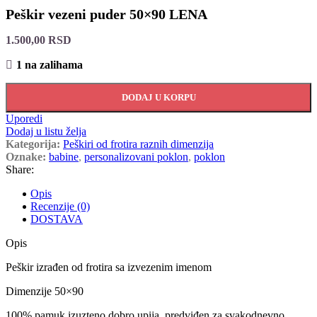
Peškir vezeni puder 50×90 LENA
1.500,00
RSD
1 na zalihama
DODAJ U KORPU
Uporedi
Dodaj u listu želja
Kategorija:
Peškiri od frotira raznih dimenzija
Oznake:
babine
,
personalizovani poklon
,
poklon
Share:
Opis
Recenzije (0)
DOSTAVA
Opis
Peškir izrađen od frotira sa izvezenim imenom
Dimenzije 50×90
100% pamuk izuzteno dobro upija, predviđen za svakodnevno