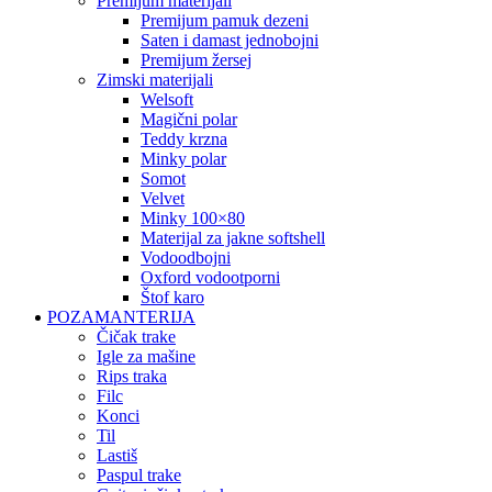
premijum materijali
premijum pamuk dezeni
saten i damast jednobojni
premijum žersej
zimski materijali
welsoft
magični polar
teddy krzna
minky polar
somot
velvet
minky 100×80
materijal za jakne softshell
vodoodbojni
oxford vodootporni
štof karo
POZAMANTERIJA
čičak trake
igle za mašine
rips traka
filc
konci
til
lastiš
paspul trake