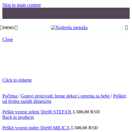
Skip to main content
MENU
Close
Click to enlarge
Početna
/
Gotovi proizvodi: home dekor i oprema za bebe
/
Peškiri
od frotira raznih dimenzija
Peškir vezeni zeleni 50x90 STEFAN
1.500,00
RSD
Back to products
Peškir vezeni puder 50x90 MILICA
1.500,00
RSD