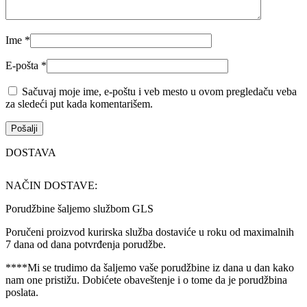
Ime
*
E-pošta
*
Sačuvaj moje ime, e-poštu i veb mesto u ovom pregledaču veba
za sledeći put kada komentarišem.
DOSTAVA
NAČIN DOSTAVE:
Porudžbine šaljemo službom GLS
Poručeni proizvod kurirska služba dostaviće u roku od maximalnih
7 dana od dana potvrđenja porudžbe.
****Mi se trudimo da šaljemo vaše porudžbine iz dana u dan kako
nam one pristižu. Dobićete obaveštenje i o tome da je porudžbina
poslata.