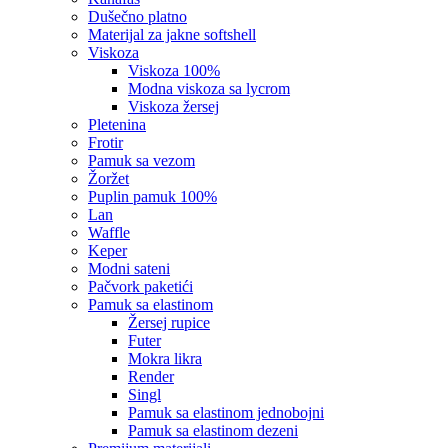
dušečno platno
materijal za jakne softshell
viskoza
viskoza 100%
modna viskoza sa lycrom
viskoza žersej
pletenina
frotir
pamuk sa vezom
žoržet
puplin pamuk 100%
lan
waffle
keper
modni sateni
pačvork paketići
pamuk sa elastinom
žersej rupice
futer
mokra likra
render
singl
pamuk sa elastinom jednobojni
pamuk sa elastinom dezeni