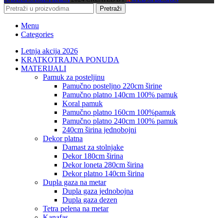
Pretraži
Menu
Categories
Letnja akcija 2026
KRATKOTRAJNA PONUDA
MATERIJALI
pamuk za posteljinu
pamučno posteljno 220cm širine
pamučno platno 140cm 100% pamuk
koral pamuk
pamučno platno 160cm 100%pamuk
pamučno platno 240cm 100% pamuk
240cm širina jednobojni
dekor platna
damast za stolnjake
dekor 180cm širina
dekor loneta 280cm širina
dekor platno 140cm širina
dupla gaza na metar
dupla gaza jednobojna
dupla gaza dezen
tetra pelena na metar
kanafas