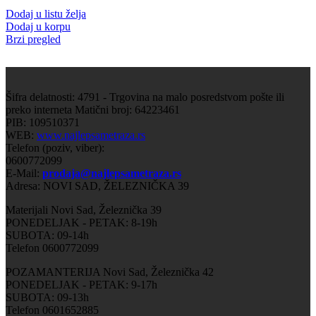
Dodaj u listu želja
Dodaj u korpu
Brzi pregled
Šifra delatnosti: 4791 - Trgovina na malo posredstvom pošte ili
preko interneta Matični broj: 64223461
PIB: 109510371
WEB:
www.najlepsametraza.rs
Telefon (poziv, viber):
0600772099
E-Mail:
prodaja@najlepsametraza.rs
Adresa: NOVI SAD, ŽELEZNIČKA 39
Materijali Novi Sad, Železnička 39
PONEDELJAK - PETAK: 8-19h
SUBOTA: 09-14h
Telefon 0600772099
POZAMANTERIJA Novi Sad, Železnička 42
PONEDELJAK - PETAK: 9-17h
SUBOTA: 09-13h
Telefon 0601652885