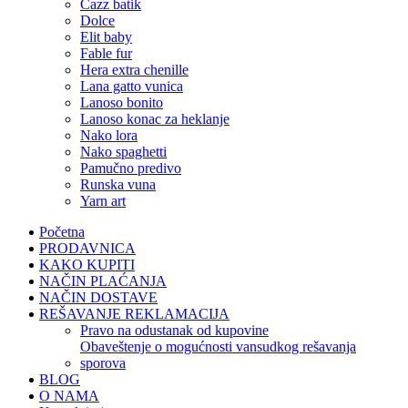
cazz batik
dolce
elit baby
fable fur
hera extra chenille
lana gatto vunica
lanoso bonito
lanoso konac za heklanje
nako lora
nako spaghetti
pamučno predivo
runska vuna
yarn art
Početna
PRODAVNICA
KAKO KUPITI
NAČIN PLAĆANJA
NAČIN DOSTAVE
REŠAVANJE REKLAMACIJA
pravo na odustanak od kupovine
obaveštenje o mogućnosti vansudkog rešavanja
sporova
BLOG
O NAMA