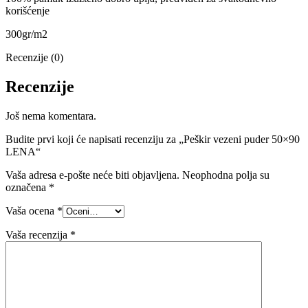
korišćenje
300gr/m2
Recenzije (0)
Recenzije
Još nema komentara.
Budite prvi koji će napisati recenziju za „Peškir vezeni puder 50×90
LENA“
Vaša adresa e-pošte neće biti objavljena.
Neophodna polja su
označena
*
Vaša ocena
*
Vaša recenzija
*