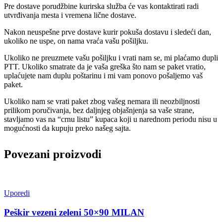
Pre dostave porudžbine kurirska služba će vas kontaktirati radi
utvrđivanja mesta i vremena lične dostave.
Nakon neuspešne prve dostave kurir pokuša dostavu i sledeći dan,
ukoliko ne uspe, on nama vraća vašu pošiljku.
Ukoliko ne preuzmete vašu pošiljku i vrati nam se, mi plaćamo dupli
PTT. Ukoliko smatrate da je vaša greška što nam se paket vratio,
uplaćujete nam duplu poštarinu i mi vam ponovo pošaljemo vaš
paket.
Ukoliko nam se vrati paket zbog vašeg nemara ili neozbiljnosti
prilikom poručivanja, bez daljnjeg objašnjenja sa vaše strane,
stavljamo vas na “crnu listu” kupaca koji u narednom periodu nisu u
mogućnosti da kupuju preko našeg sajta.
Povezani proizvodi
Uporedi
Peškir vezeni zeleni 50×90 MILAN