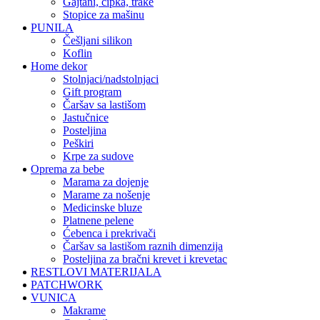
gajtani, čipka, trake
stopice za mašinu
PUNILA
češljani silikon
koflin
Home dekor
stolnjaci/nadstolnjaci
gift program
čaršav sa lastišom
jastučnice
posteljina
peškiri
krpe za sudove
Oprema za bebe
marama za dojenje
marame za nošenje
medicinske bluze
platnene pelene
ćebenca i prekrivači
čaršav sa lastišom raznih dimenzija
posteljina za bračni krevet i krevetac
RESTLOVI MATERIJALA
PATCHWORK
VUNICA
makrame