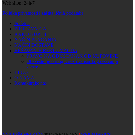
Web shop: 24h/7
Politika privatnosti i zaštita ličnih podataka
Početna
PRODAVNICA
KAKO KUPITI
NAČIN PLAĆANJA
NAČIN DOSTAVE
REŠAVANJE REKLAMACIJA
PRAVO NA ODUSTANAK OD KUPOVINE
Obaveštenje o mogućnosti vansudkog rešavanja
sporova
BLOG
O NAMA
Kontaktirajte nas
NAJLEPŠA METRAŽA
2024 CREATED BY
WEB M DESIGN
X