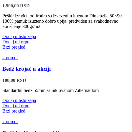
1.500,00
RSD
Peškir izrađen od frotira sa izvezenim imenom Dimenzije 50×90
100% pamuk izuzteno dobro upija, predviđen za svakodnevno
korišćenje 300gr/m2
Dodaj u listu želja
Dodaj u korpu
Brzi pregled
Uporedi
Bedž krojač u akciji
100,00
RSD
Standardni bedž 55mm sa niklovanom Zihernadlom
Dodaj u listu želja
Dodaj u korpu
Brzi pregled
Uporedi