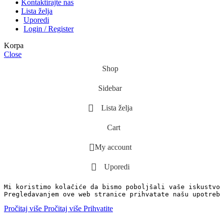
Kontaktirajte nas
Lista želja
Uporedi
Login / Register
Korpa
Close
Shop
Sidebar
Lista želja
Cart
My account
Uporedi
Mi koristimo kolačiće da bismo poboljšali vaše iskustvo
Pregledavanjem ove web stranice prihvatate našu upotreb
Pročitaj više
Pročitaj više
Prihvatite