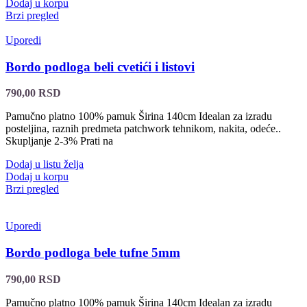
Dodaj u korpu
Brzi pregled
Uporedi
Bordo podloga beli cvetići i listovi
790,00
RSD
Pamučno platno 100% pamuk Širina 140cm Idealan za izradu
posteljina, raznih predmeta patchwork tehnikom, nakita, odeće..
Skupljanje 2-3% Prati na
Dodaj u listu želja
Dodaj u korpu
Brzi pregled
Uporedi
Bordo podloga bele tufne 5mm
790,00
RSD
Pamučno platno 100% pamuk Širina 140cm Idealan za izradu