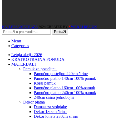
NAJLEPŠA METRAŽA
2024 CREATED BY
WEB M DESIGN
X
Pretraži
Menu
Categories
Letnja akcija 2026
KRATKOTRAJNA PONUDA
MATERIJALI
pamuk za posteljinu
pamučno posteljno 220cm širine
pamučno platno 140cm 100% pamuk
koral pamuk
pamučno platno 160cm 100%pamuk
pamučno platno 240cm 100% pamuk
240cm širina jednobojni
dekor platna
damast za stolnjake
dekor 180cm širina
dekor loneta 280cm širina