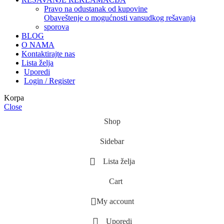
pravo na odustanak od kupovine
obaveštenje o mogućnosti vansudkog rešavanja
sporova
BLOG
O NAMA
Kontaktirajte nas
Lista želja
Uporedi
Login / Register
Korpa
Close
Shop
Sidebar
Lista želja
Cart
My account
Uporedi