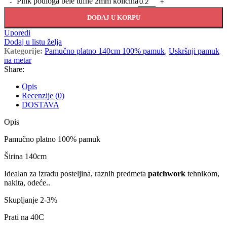
Pink podloga bele tufne 2mm količina
DODAJ U KORPU
Uporedi
Dodaj u listu želja
Kategorije:
Pamučno platno 140cm 100% pamuk
,
Uskršnji pamuk
na metar
Share:
Opis
Recenzije (0)
DOSTAVA
Opis
Pamučno platno 100% pamuk
Širina 140cm
Idealan za izradu posteljina, raznih predmeta
patchwork
tehnikom,
nakita, odeće..
Skupljanje 2-3%
Prati na 40C