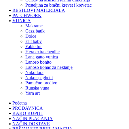
posteljina za bračni krevet i krevetac
RESTLOVI MATERIJALA
PATCHWORK
VUNICA
makrame
cazz batik
dolce
elit baby
fable fur
hera extra chenille
lana gatto vunica
lanoso bonito
lanoso konac za heklanje
nako lora
nako spaghetti
pamučno predivo
runska vuna
yarn art
Početna
PRODAVNICA
KAKO KUPITI
NAČIN PLAĆANJA
NAČIN DOSTAVE
REŠAVANJE REKLAMACIJA