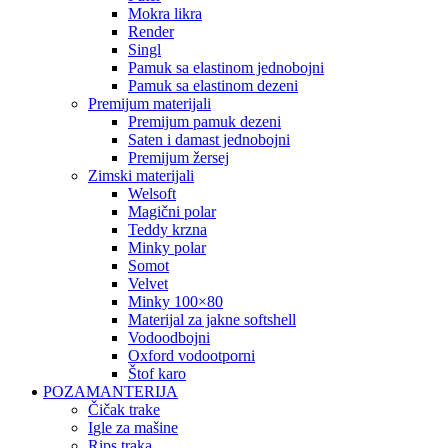
mokra likra
render
singl
pamuk sa elastinom jednobojni
pamuk sa elastinom dezeni
premijum materijali
premijum pamuk dezeni
saten i damast jednobojni
premijum žersej
zimski materijali
welsoft
magični polar
teddy krzna
minky polar
somot
velvet
minky 100×80
materijal za jakne softshell
vodoodbojni
oxford vodootporni
štof karo
POZAMANTERIJA
čičak trake
igle za mašine
rips traka