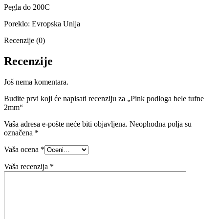
Pegla do 200C
Poreklo: Evropska Unija
Recenzije (0)
Recenzije
Još nema komentara.
Budite prvi koji će napisati recenziju za „Pink podloga bele tufne
2mm“
Vaša adresa e-pošte neće biti objavljena.
Neophodna polja su
označena
*
Vaša ocena
*
Vaša recenzija
*