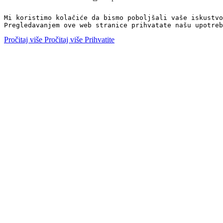
Mi koristimo kolačiće da bismo poboljšali vaše iskustvo
Pregledavanjem ove web stranice prihvatate našu upotreb
Pročitaj više
Pročitaj više
Prihvatite