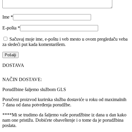
Ime
*
E-pošta
*
Sačuvaj moje ime, e-poštu i veb mesto u ovom pregledaču veba
za sledeći put kada komentarišem.
DOSTAVA
NAČIN DOSTAVE:
Porudžbine šaljemo službom GLS
Poručeni proizvod kurirska služba dostaviće u roku od maximalnih
7 dana od dana potvrđenja porudžbe.
****Mi se trudimo da šaljemo vaše porudžbine iz dana u dan kako
nam one pristižu. Dobićete obaveštenje i o tome da je porudžbina
poslata.