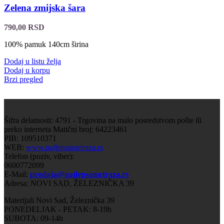
Zelena zmijska šara
790,00
RSD
100% pamuk 140cm širina
Dodaj u listu želja
Dodaj u korpu
Brzi pregled
Šifra delatnosti: 4791 - Trgovina na malo posredstvom pošte ili
preko interneta Matični broj: 64223461
PIB: 109510371
WEB:
www.najlepsametraza.rs
Telefon (poziv, viber):
0600772099
E-Mail:
prodaja@najlepsametraza.rs
Adresa: NOVI SAD, ŽELEZNIČKA 39
Materijali Novi Sad, Železnička 39
PONEDELJAK - PETAK: 8-19h
SUBOTA: 09-14h