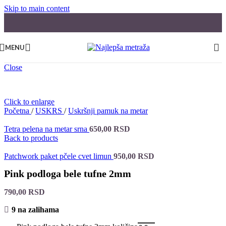
Skip to main content
MENU
Close
Click to enlarge
Početna
/
USKRS
/
Uskršnji pamuk na metar
Tetra pelena na metar srna
650,00
RSD
Back to products
Patchwork paket pčele cvet limun
950,00
RSD
Pink podloga bele tufne 2mm
790,00
RSD
9 na zalihama