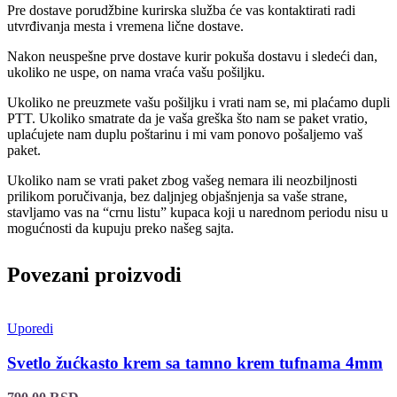
Pre dostave porudžbine kurirska služba će vas kontaktirati radi
utvrđivanja mesta i vremena lične dostave.
Nakon neuspešne prve dostave kurir pokuša dostavu i sledeći dan,
ukoliko ne uspe, on nama vraća vašu pošiljku.
Ukoliko ne preuzmete vašu pošiljku i vrati nam se, mi plaćamo dupli
PTT. Ukoliko smatrate da je vaša greška što nam se paket vratio,
uplaćujete nam duplu poštarinu i mi vam ponovo pošaljemo vaš
paket.
Ukoliko nam se vrati paket zbog vašeg nemara ili neozbiljnosti
prilikom poručivanja, bez daljnjeg objašnjenja sa vaše strane,
stavljamo vas na “crnu listu” kupaca koji u narednom periodu nisu u
mogućnosti da kupuju preko našeg sajta.
Povezani proizvodi
Uporedi
Svetlo žućkasto krem sa tamno krem tufnama 4mm