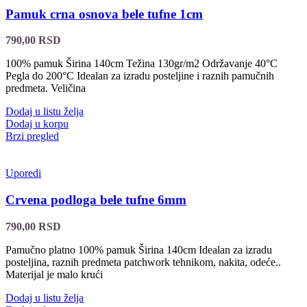
Pamuk crna osnova bele tufne 1cm
790,00
RSD
100% pamuk Širina 140cm Težina 130gr/m2 Održavanje 40°C
Pegla do 200°C Idealan za izradu posteljine i raznih pamučnih
predmeta. Veličina
Dodaj u listu želja
Dodaj u korpu
Brzi pregled
Uporedi
Crvena podloga bele tufne 6mm
790,00
RSD
Pamučno platno 100% pamuk Širina 140cm Idealan za izradu
posteljina, raznih predmeta patchwork tehnikom, nakita, odeće..
Materijal je malo krući
Dodaj u listu želja