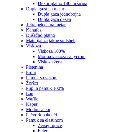
dekor platno 140cm širina
dupla gaza na metar
dupla gaza jednobojna
dupla gaza dezen
tetra pelena na metar
kanafas
dušečno platno
materijal za jakne softshell
viskoza
viskoza 100%
modna viskoza sa lycrom
viskoza žersej
pletenina
frotir
pamuk sa vezom
žoržet
puplin pamuk 100%
lan
waffle
keper
modni sateni
pačvork paketići
pamuk sa elastinom
žersej rupice
futer