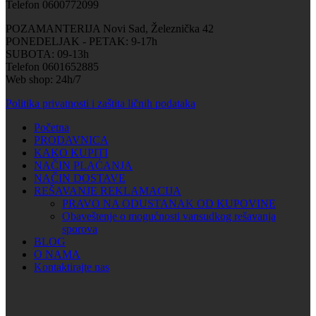
Telefon 0600772099
POZAMANTERIJA Novi Sad, Železnička 42
PONEDELJAK - PETAK: 9-17h
SUBOTA: 09-13h
Telefon 0601652885
Web shop: 24h/7
Politika privatnosti i zaštita ličnih podataka
Početna
PRODAVNICA
KAKO KUPITI
NAČIN PLAĆANJA
NAČIN DOSTAVE
REŠAVANJE REKLAMACIJA
PRAVO NA ODUSTANAK OD KUPOVINE
Obaveštenje o mogućnosti vansudkog rešavanja
sporova
BLOG
O NAMA
Kontaktirajte nas