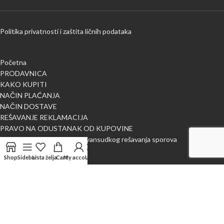
Politika privatnosti i zaštita ličnih podataka
Početna
PRODAVNICA
KAKO KUPITI
NAČIN PLAĆANJA
NAČIN DOSTAVE
REŠAVANJE REKLAMACIJA
PRAVO NA ODUSTANAK OD KUPOVINE
Obaveštenje o mogućnosti vansudkog rešavanja sporova
BLOG
Shop
Sidebar
Lista želja
Cart
My account
Uporedi
O NAMA
Kontaktirajte nas