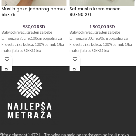
Muslin gaza jednorog pamuk
Set muslin krem mesec
55×75
80×90 2/1
530,00
RSD
1.500,00
RSD
Baby pokrivač, izrađen za bebe
Baby pokrivač, izrađen za bebe
Dimenzija 75cmx100cm pogodna za
Dimenzija 80cmx90cm pogodna za
krevetac i za kolica. 100% pamuk Oba
krevetac i za kolica. 100% pamuk Oba
materijala su OEKO tex
materijala su OEKO tex
Šifra delatnosti: 4791 - Trgovina na malo posredstvom pošte ili preko