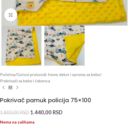
Click to enlarge
Početna
/
Gotovi proizvodi: home dekor i oprema za bebe
/
Prekrivači za bebe i ćebenca
Pokrivač pamuk policija 75×100
1.440,00
RSD
1.800,00
RSD
Nema na zalihama