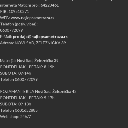
interneta Matični broj: 64223461
PIB: 109510371
WEB:
www.najlepsametraza.rs
Telefon (poziv, viber):
0600772099
E-Mail:
prodaja@najlepsametraza.rs
Adresa: NOVI SAD, ŽELEZNIČKA 39
Materijali Novi Sad, Železnička 39
PONEDELJAK - PETAK: 8-19h
SUBOTA: 09-14h
Telefon 0600772099
POZAMANTERIJA Novi Sad, Železnička 42
PONEDELJAK - PETAK: 9-17h
SUBOTA: 09-13h
Telefon 0601652885
Web shop: 24h/7