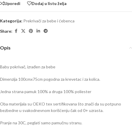
Uporedi
Dodaj u listu želja
Kategorija:
Prekrivači za bebe i ćebenca
Share:
Opis
Baby pokrivač, izrađen za bebe
Dimenzija 100cmx75cm pogodna za krevetac i za kolica.
Jedna strana pamuk 100% a druga 100% poliester
Oba materijala su OEKO tex sertifikovana što znači da su potpuno
bezbedne u svakodnevnom korišćenju čak od 0+ uzrasta.
Pranje na 30C, peglati samo pamučnu stranu.