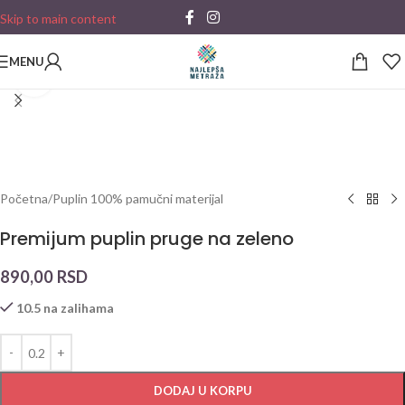
Skip to main content
MENU
Click to enlarge
Početna
/
Puplin 100% pamučni materijal
Premijum puplin pruge na zeleno
890,00
RSD
10.5 na zalihama
DODAJ U KORPU