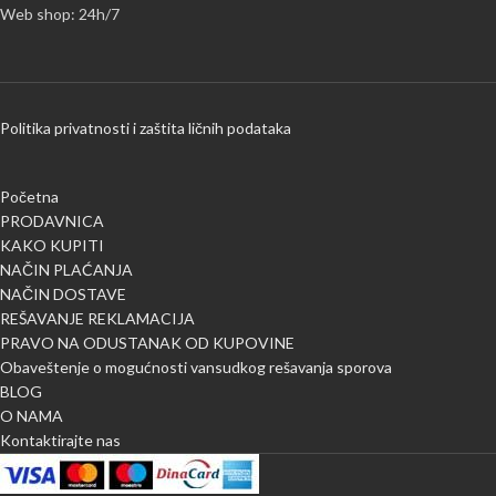
Web shop: 24h/7
Politika privatnosti i zaštita ličnih podataka
Početna
PRODAVNICA
KAKO KUPITI
NAČIN PLAĆANJA
NAČIN DOSTAVE
REŠAVANJE REKLAMACIJA
PRAVO NA ODUSTANAK OD KUPOVINE
Obaveštenje o mogućnosti vansudkog rešavanja sporova
BLOG
O NAMA
Kontaktirajte nas