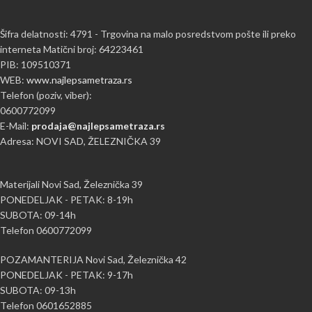
Šifra delatnosti: 4791 - Trgovina na malo posredstvom pošte ili preko
interneta Matični broj: 64223461
PIB: 109510371
WEB:
www.najlepsametraza.rs
Telefon (poziv, viber):
0600772099
E-Mail:
prodaja@najlepsametraza.rs
Adresa: NOVI SAD, ŽELEZNIČKA 39
Materijali Novi Sad, Železnička 39
PONEDELJAK - PETAK: 8-19h
SUBOTA: 09-14h
Telefon 0600772099
POZAMANTERIJA Novi Sad, Železnička 42
PONEDELJAK - PETAK: 9-17h
SUBOTA: 09-13h
Telefon 0601652885