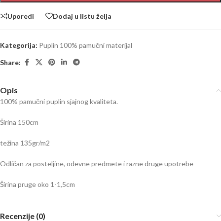
Uporedi
Dodaj u listu želja
Kategorija:
Puplin 100% pamučni materijal
Share:
Opis
100% pamučni puplin sjajnog kvaliteta.
Širina 150cm
težina 135gr/m2
Odličan za posteljine, odevne predmete i razne druge upotrebe
Širina pruge oko 1-1,5cm
Recenzije (0)