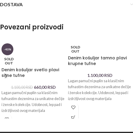
DOSTAVA
Povezani proizvodi
SOLD
-40%
OUT
Denim košuljar tamno plavi
SOLD
krupne tufne
OUT
Denim košuljar svetlo plavi
sitne tufne
1.100,00
RSD
Lagan pamučni puplin sa klasičnim
660,00
RSD
tufnastim dezenima za unikatne dečije
1.100,00
RSD
Lagan pamučni puplin sa klasičnim
i ženske kolekcije. Udobnost, lep pad i
tufnastim dezenima za unikatne dečije
izdržljivost ovog materijala
i ženske kolekcije. Udobnost, lep pad i
izdržljivost ovog materijala