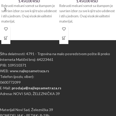
1.450,00
RSD
1.450,00
RSD
Rebrasti mekani somot sa štampom je
Rebrasti mekani somot sa štampom je
savršen izbor za sve koji traže udobnost
savršen izbor za sve koji traže udobnost
i stil u jednom. Ovaj visokokvalitetni
i stil u jednom. Ovaj visokokvalitetni
materijal,
materijal,
Šifra delatnosti: 4791 - Trgovina na malo posredstvom pošte ili preko
interneta Matični broj: 64223461
PIB: 109510371
WEB:
www.najlepsametraza.rs
Telefon (poziv, viber):
0600772099
E-Mail:
prodaja@najlepsametraza.rs
Adresa: NOVI SAD, ŽELEZNIČKA 39
Materijali Novi Sad, Železnička 39
PONEDELJAK - PETAK: 8-19h