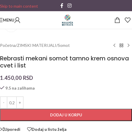
Skip to main content
MENU
Click to enlarge
Početna
/
ZIMSKI MATERIJALI
/
Somot
Rebrasti mekani somot tamno krem osnova
cvet i list
1.450,00
RSD
9.5 na zalihama
DODAJ U KORPU
Uporedi
Dodaj u listu želja