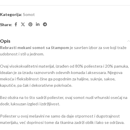
Kategorija:
Somot
Share:
Opis
Rebrasti mekani somot sa štampom
je savršen izbor za sve koji traže
udobnost i stil u jednom.
Ovaj visokokvalitetni materijal, izrađen od 80% poliestera i 20% pamuka,
idealan je za izradu raznovrsnih odevnih komada i aksesoara. Njegova
mekoća i fleksibilnost čine ga pogodnim za haljine, suknje, sakoe,
kaputiće, pa čak i dekorativne pokrivače.
Bez obzira na to što sadrži poliester, ovaj somot nudi vrhunski osećaj na
dodir, luksuzan izgled i izdržljivost.
Poliester u ovoj mešavini ne samo da daje otpornost i dugotrajnost
materijalu, već doprinosi tome da tkanina zadrži oblik i lako se održava.