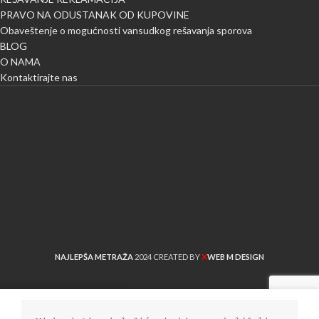
PRAVO NA ODUSTANAK OD KUPOVINE
Obaveštenje o mogućnosti vansudkog rešavanja sporova
BLOG
O NAMA
Kontaktirajte nas
X
NAJLEPŠA METRAŽA
2024 CREATED BY
WEB M DESIGN
Shop
Sidebar
Lista želja
Cart
My account
Uporedi