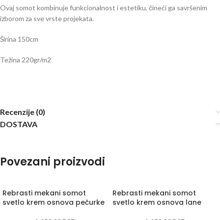
Ovaj somot kombinuje funkcionalnost i estetiku, čineći ga savršenim
izborom za sve vrste projekata.
Širina 150cm
Težina 220gr/m2
Recenzije (0)
DOSTAVA
Povezani proizvodi
Rebrasti mekani somot
Rebrasti mekani somot
svetlo krem osnova pečurke
svetlo krem osnova lane