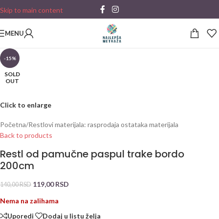
Skip to main content
MENU
-15%
SOLD
OUT
Click to enlarge
Početna
/
Restlovi materijala: rasprodaja ostataka materijala
Back to products
Restl od pamučne paspul trake bordo
200cm
119,00
RSD
140,00
RSD
Nema na zalihama
Uporedi
Dodaj u listu želja