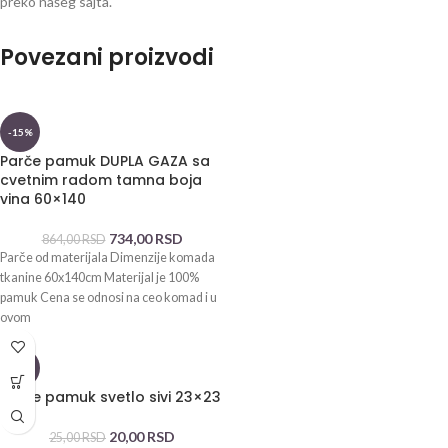
preko našeg sajta.
Povezani proizvodi
-15%
Parče pamuk DUPLA GAZA sa
cvetnim radom tamna boja
vina 60×140
734,00
RSD
864,00
RSD
Parče od materijala Dimenzije komada
tkanine 60x140cm Materijal je 100%
pamuk Cena se odnosi na ceo komad i u
ovom
-20%
Parče pamuk svetlo sivi 23×23
20,00
RSD
25,00
RSD