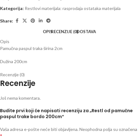
Kategorija:
Restlovi materijala: rasprodaja ostataka materijala
Share:
OPIS
RECENZIJE (0)
DOSTAVA
Opis
Pamučna paspul traka širina 2cm
Dužina 200cm
Recenzije (0)
Recenzije
Još nema komentara.
Budite prvi koji će napisati recenziju za „Restl od pamučne
paspul trake bordo 200cm“
Vaša adresa e-pošte neće biti objavljena.
Neophodna polja su označena
*