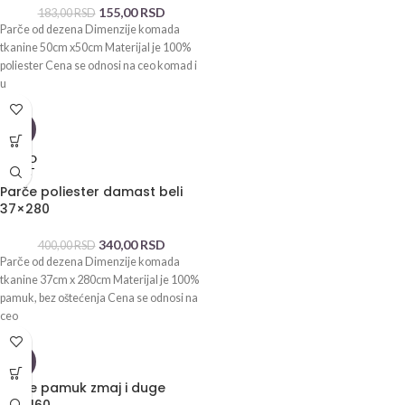
155,00
RSD
183,00
RSD
Parče od dezena Dimenzije komada
tkanine 50cm x50cm Materijal je 100%
poliester Cena se odnosi na ceo komad i
u
-15%
SOLD
OUT
Parče poliester damast beli
37×280
340,00
RSD
400,00
RSD
Parče od dezena Dimenzije komada
tkanine 37cm x 280cm Materijal je 100%
pamuk, bez oštećenja Cena se odnosi na
ceo
-15%
Parče pamuk zmaj i duge
130×160