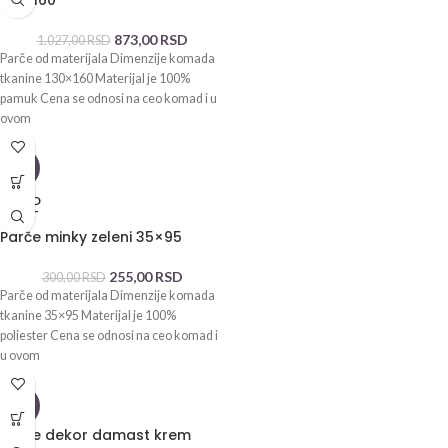
873,00
RSD
1.027,00
RSD
Parče od materijala Dimenzije komada
tkanine 130×160 Materijal je 100%
pamuk Cena se odnosi na ceo komad i u
ovom
-15%
SOLD
OUT
Parče minky zeleni 35×95
255,00
RSD
300,00
RSD
Parče od materijala Dimenzije komada
tkanine 35×95 Materijal je 100%
poliester Cena se odnosi na ceo komad i
u ovom
-15%
Parče dekor damast krem