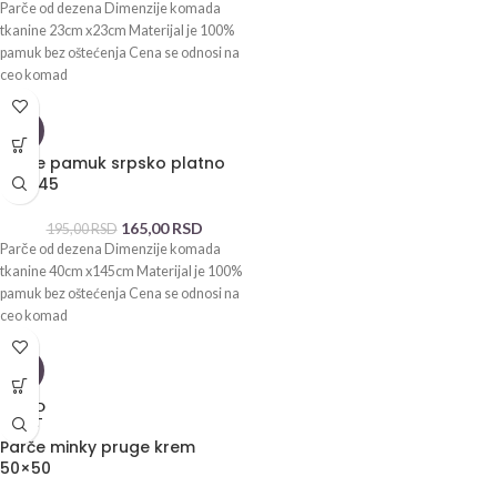
Parče od dezena Dimenzije komada
tkanine 23cm x23cm Materijal je 100%
pamuk bez oštećenja Cena se odnosi na
ceo komad
-15%
Parče pamuk srpsko platno
40×145
165,00
RSD
195,00
RSD
Parče od dezena Dimenzije komada
tkanine 40cm x145cm Materijal je 100%
pamuk bez oštećenja Cena se odnosi na
ceo komad
-15%
SOLD
OUT
Parče minky pruge krem
50×50