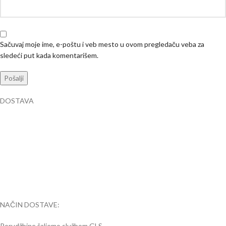
Sačuvaj moje ime, e-poštu i veb mesto u ovom pregledaču veba za
sledeći put kada komentarišem.
DOSTAVA
NAČIN DOSTAVE:
Porudžbine šaljemo službom GLS