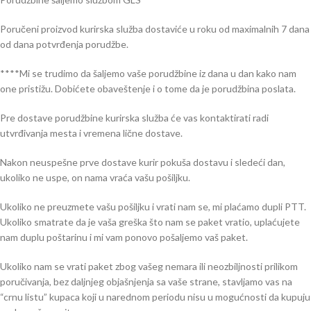
Poručeni proizvod kurirska služba dostaviće u roku od maximalnih 7 dana
od dana potvrđenja porudžbe.
****Mi se trudimo da šaljemo vaše porudžbine iz dana u dan kako nam
one pristižu. Dobićete obaveštenje i o tome da je porudžbina poslata.
Pre dostave porudžbine kurirska služba će vas kontaktirati radi
utvrđivanja mesta i vremena lične dostave.
Nakon neuspešne prve dostave kurir pokuša dostavu i sledeći dan,
ukoliko ne uspe, on nama vraća vašu pošiljku.
Ukoliko ne preuzmete vašu pošiljku i vrati nam se, mi plaćamo dupli PTT.
Ukoliko smatrate da je vaša greška što nam se paket vratio, uplaćujete
nam duplu poštarinu i mi vam ponovo pošaljemo vaš paket.
Ukoliko nam se vrati paket zbog vašeg nemara ili neozbiljnosti prilikom
poručivanja, bez daljnjeg objašnjenja sa vaše strane, stavljamo vas na
“crnu listu” kupaca koji u narednom periodu nisu u mogućnosti da kupuju