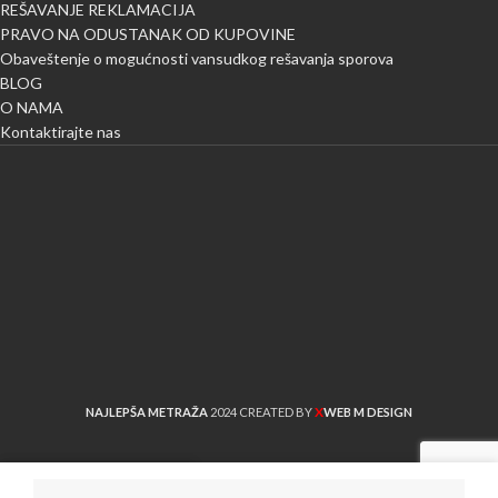
REŠAVANJE REKLAMACIJA
PRAVO NA ODUSTANAK OD KUPOVINE
Obaveštenje o mogućnosti vansudkog rešavanja sporova
BLOG
O NAMA
Kontaktirajte nas
X
NAJLEPŠA METRAŽA
2024 CREATED BY
WEB M DESIGN