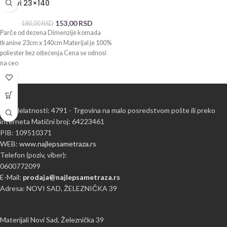
listovi 23×140
153,00
RSD
180,00
RSD
Parče od dezena Dimenzije komada
tkanine 23cm x 140cm Materijal je 100%
poliester bez oštećenja Cena se odnosi
na ceo
Šifra delatnosti: 4791 - Trgovina na malo posredstvom pošte ili preko
interneta Matični broj: 64223461
PIB: 109510371
WEB:
www.najlepsametraza.rs
Telefon (poziv, viber):
0600772099
E-Mail:
prodaja@najlepsametraza.rs
Adresa: NOVI SAD, ŽELEZNIČKA 39
Materijali Novi Sad, Železnička 39