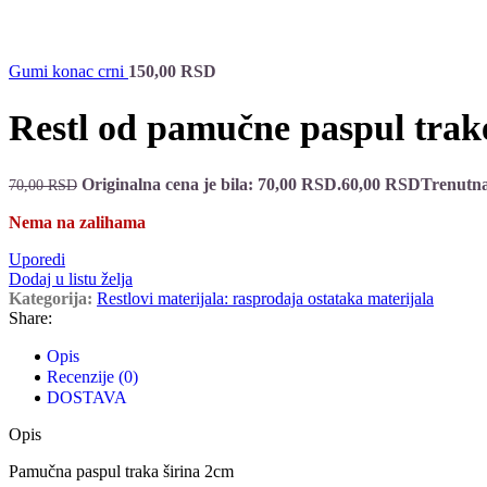
Gumi konac crni
150,00
RSD
Restl od pamučne paspul trak
Originalna cena je bila: 70,00 RSD.
60,00
RSD
Trenutna
70,00
RSD
Nema na zalihama
Uporedi
Dodaj u listu želja
Kategorija:
Restlovi materijala: rasprodaja ostataka materijala
Share:
Opis
Recenzije (0)
DOSTAVA
Opis
Pamučna paspul traka širina 2cm