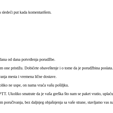
 sledeći put kada komentarišem.
 dana od dana potvrđenja porudžbe.
 one pristižu. Dobićete obaveštenje i o tome da je porudžbina poslata.
vanja mesta i vremena lične dostave.
oliko ne uspe, on nama vraća vašu pošiljku.
PTT. Ukoliko smatrate da je vaša greška što nam se paket vratio, upla
om poručivanja, bez daljnjeg objašnjenja sa vaše strane, stavljamo vas