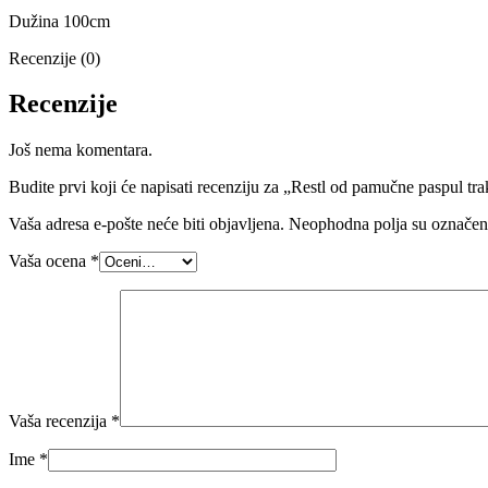
Dužina 100cm
Recenzije (0)
Recenzije
Još nema komentara.
Budite prvi koji će napisati recenziju za „Restl od pamučne paspul t
Vaša adresa e-pošte neće biti objavljena.
Neophodna polja su označe
Vaša ocena
*
Vaša recenzija
*
Ime
*