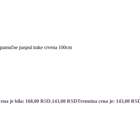
 pamučne paspul trake crvena 100cm
cena je bila: 168,00 RSD.
143,00
RSD
Trenutna cena je: 143,00 RS