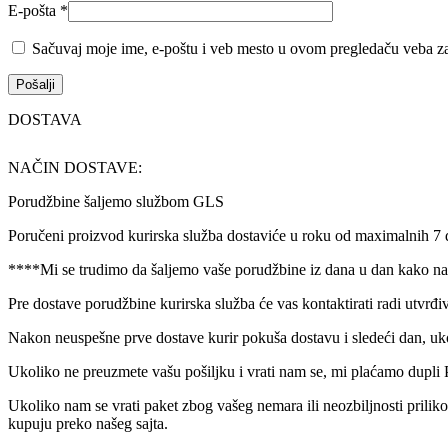
E-pošta
*
Sačuvaj moje ime, e-poštu i veb mesto u ovom pregledaču veba za
DOSTAVA
NAČIN DOSTAVE:
Porudžbine šaljemo službom GLS
Poručeni proizvod kurirska služba dostaviće u roku od maximalnih 7
****Mi se trudimo da šaljemo vaše porudžbine iz dana u dan kako nam
Pre dostave porudžbine kurirska služba će vas kontaktirati radi utvrđi
Nakon neuspešne prve dostave kurir pokuša dostavu i sledeći dan, uk
Ukoliko ne preuzmete vašu pošiljku i vrati nam se, mi plaćamo dupli 
Ukoliko nam se vrati paket zbog vašeg nemara ili neozbiljnosti prilik
kupuju preko našeg sajta.