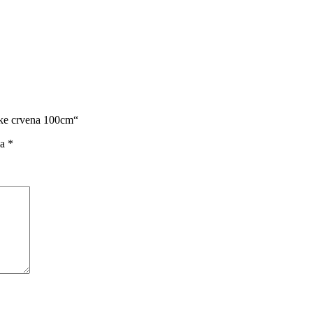
rake crvena 100cm“
na
*