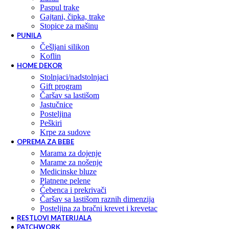
paspul trake
gajtani, čipka, trake
stopice za mašinu
PUNILA
češljani silikon
koflin
HOME DEKOR
stolnjaci/nadstolnjaci
gift program
čaršav sa lastišom
jastučnice
posteljina
peškiri
krpe za sudove
OPREMA ZA BEBE
marama za dojenje
marame za nošenje
medicinske bluze
platnene pelene
ćebenca i prekrivači
čaršav sa lastišom raznih dimenzija
posteljina za bračni krevet i krevetac
RESTLOVI MATERIJALA
PATCHWORK