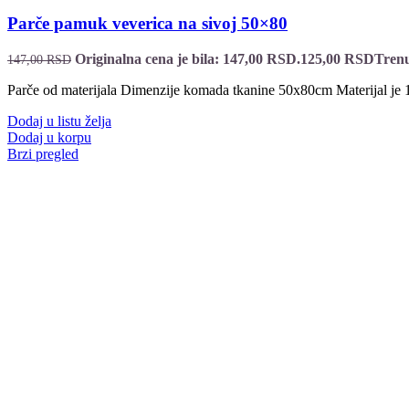
Parče pamuk veverica na sivoj 50×80
Originalna cena je bila: 147,00 RSD.
125,00
RSD
Trenu
147,00
RSD
Parče od materijala Dimenzije komada tkanine 50x80cm Materijal j
Dodaj u listu želja
Dodaj u korpu
Brzi pregled