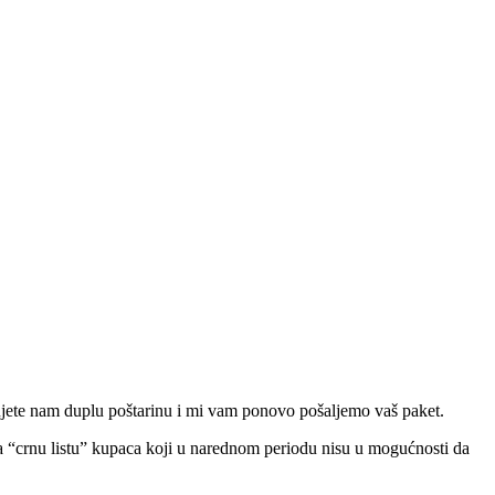
ćujete nam duplu poštarinu i mi vam ponovo pošaljemo vaš paket.
 na “crnu listu” kupaca koji u narednom periodu nisu u mogućnosti da