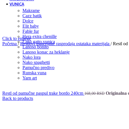
VUNICA
makrame
cazz batik
dolce
elit baby
fable fur
hera extra chenille
Click to enlarge
lana gatto vunica
Početna
/
Restlovi materijala: rasprodaja ostataka materijala
/
Restl od
lanoso bonito
lanoso konac za heklanje
nako lora
nako spaghetti
pamučno predivo
runska vuna
yarn art
Restl od pamučne paspul trake bordo 240cm
Originalna 
168,00
RSD
Back to products