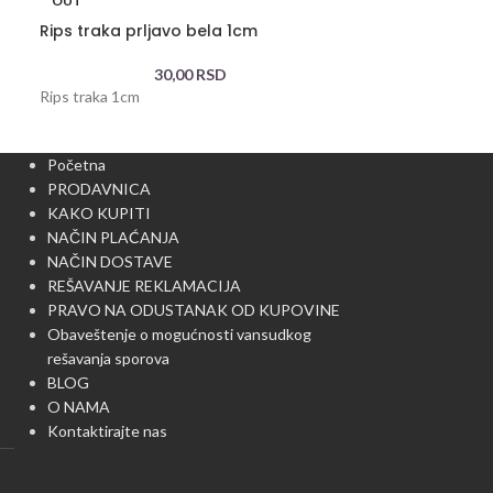
OUT
OUT
Rips traka prljavo bela 1cm
Rips traka ba
30,00
RSD
Rips traka 1cm
Ukrasna rips trak
Početna
PRODAVNICA
KAKO KUPITI
NAČIN PLAĆANJA
NAČIN DOSTAVE
REŠAVANJE REKLAMACIJA
PRAVO NA ODUSTANAK OD KUPOVINE
Obaveštenje o mogućnosti vansudkog
rešavanja sporova
BLOG
O NAMA
Kontaktirajte nas