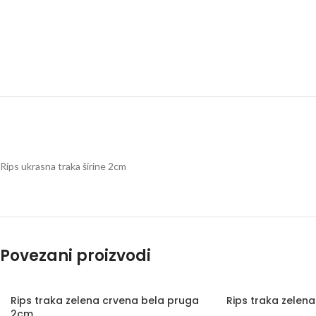
Rips ukrasna traka širine 2cm
Povezani proizvodi
Rips traka zelena crvena bela pruga
Rips traka zelena
2cm