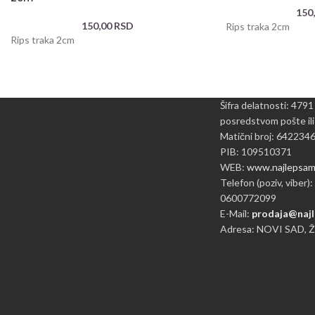
150
150,00
RSD
Rips traka 2cm
Rips traka 2cm
Šifra delatnosti: 4791
posredstvom pošte ili
Matični broj: 642234
PIB: 109510371
WEB:
www.najlepsame
Telefon (poziv, viber):
0600772099
E-Mail:
prodaja@najl
Adresa: NOVI SAD, 