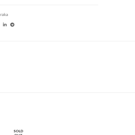
traka
SOLD
SOLD