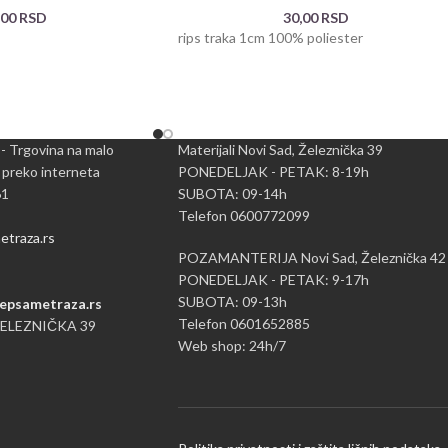
,00
RSD
30,00
RSD
rips traka 1cm 100% poliester
 - Trgovina na malo
Materijali Novi Sad, Železnička 39
 preko interneta
PONEDELJAK - PETAK: 8-19h
61
SUBOTA: 09-14h
Telefon 0600772099
traza.rs
POZAMANTERIJA Novi Sad, Železnička 42
PONEDELJAK - PETAK: 9-17h
SUBOTA: 09-13h
epsametraza.rs
Telefon 0601652885
ŽELEZNIČKA 39
Web shop: 24h/7