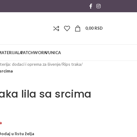
0,00
RSD
MATERIJALA
PATCHWORK
VUNICA
erija: dodaci i oprema za šivenje
/
Rips traka
/
 srcima
raka lila sa srcima
a
odaj u listu želja