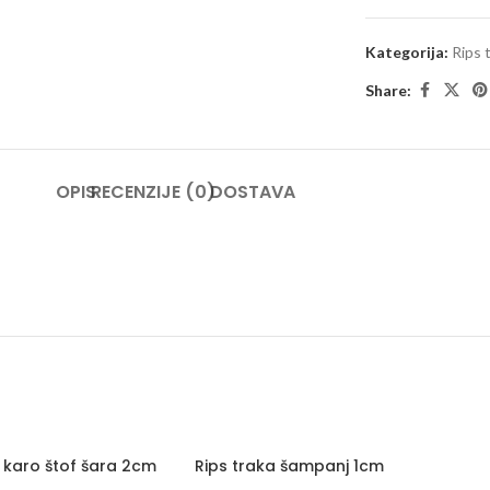
Kategorija:
Rips 
Share:
OPIS
RECENZIJE (0)
DOSTAVA
 karo štof šara 2cm
Rips traka šampanj 1cm