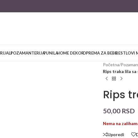
RIJALI
POZAMANTERIJA
PUNILA
HOME DEKOR
OPREMA ZA BEBE
RESTLOVI 
large
Početna
/
Pozamant
Rips traka lila sa
Rips t
50,00
RSD
Nema na zaliham
Uporedi
D