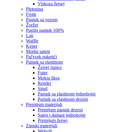
viskoza žersej
pletenina
frotir
pamuk sa vezom
žoržet
puplin pamuk 100%
lan
waffle
keper
modni sateni
pačvork paketići
pamuk sa elastinom
žersej rupice
futer
mokra likra
render
singl
pamuk sa elastinom jednobojni
pamuk sa elastinom dezeni
premijum materijali
premijum pamuk dezeni
saten i damast jednobojni
premijum žersej
zimski materijali
welsoft