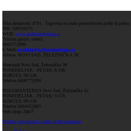
Šifra delatnosti: 4791 - Trgovina na malo posredstvom pošte ili preko
PIB: 109510371
WEB:
www.najlepsametraza.rs
Telefon (poziv, viber):
0600772099
E-Mail:
prodaja@najlepsametraza.rs
Adresa: NOVI SAD, ŽELEZNIČKA 39
Materijali Novi Sad, Železnička 39
PONEDELJAK - PETAK: 8-19h
SUBOTA: 09-14h
Telefon 0600772099
POZAMANTERIJA Novi Sad, Železnička 42
PONEDELJAK - PETAK: 9-17h
SUBOTA: 09-13h
Telefon 0601652885
Web shop: 24h/7
Politika privatnosti i zaštita ličnih podataka