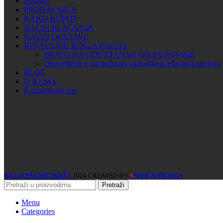
Početna
PRODAVNICA
KAKO KUPITI
NAČIN PLAĆANJA
NAČIN DOSTAVE
REŠAVANJE REKLAMACIJA
PRAVO NA ODUSTANAK OD KUPOVINE
Obaveštenje o mogućnosti vansudkog rešavanja sporova
BLOG
O NAMA
Kontaktirajte nas
NAJLEPŠA METRAŽA
2024 CREATED BY
WEB M DESIGN
X
Pretraži
Menu
Categories