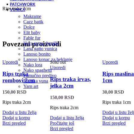
PATCHWORK
Rips traka 2cm
VUNICA
makrame
cazz batik
dolce
elit baby
fable fur
Povezani proizvodi
hera extra chenille
lana gatto vunica
lanoso bonito
lanoso konac za heklanje
Uporedi
Sold out
Uporedi
nako lora
Uporedi
nako spaghetti
Rips traka
Rips maslina
pamučno predivo
Rips traka irvas,
rombovi 2cm
1cm
runska vuna
jelka 2cm
yarn art
150,00
RSD
30,00
RSD
150,00
RSD
Rips traka 2cm
Rips traka 1cm
Rips traka 2cm
Dodaj u listu želja
Dodaj u listu žel
Dodaj u korpu
Dodaj u listu želja
Dodaj u korpu
Brzi pregled
Pročitajte još
Brzi pregled
Brzi pregled