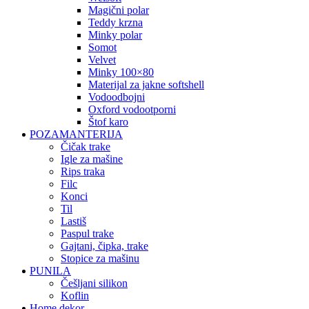
magični polar
teddy krzna
minky polar
somot
velvet
minky 100×80
materijal za jakne softshell
vodoodbojni
oxford vodootporni
štof karo
POZAMANTERIJA
čičak trake
igle za mašine
rips traka
filc
konci
til
lastiš
paspul trake
gajtani, čipka, trake
stopice za mašinu
PUNILA
češljani silikon
koflin
Home dekor