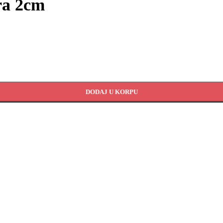
ara 2cm
DODAJ U KORPU