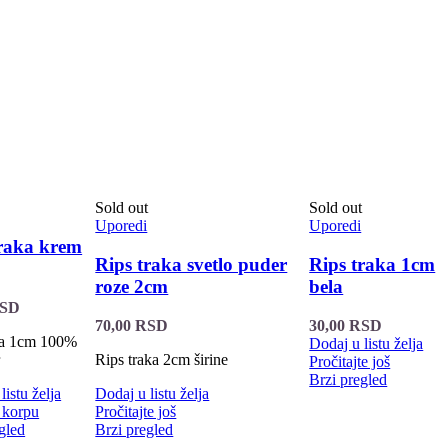
Sold out
Sold out
Uporedi
Uporedi
traka krem
Rips traka svetlo puder
Rips traka 1cm
roze 2cm
bela
SD
70,00
RSD
30,00
RSD
aka 1cm 100%
Dodaj u listu želja
r
Rips traka 2cm širine
Pročitajte još
Brzi pregled
listu želja
Dodaj u listu želja
 korpu
Pročitajte još
gled
Brzi pregled