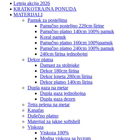
Letnja akcija 2026
KRATKOTRAJNA PONUDA
MATERIJALI
pamuk za posteljinu
pamučno posteljno 220cm širine
pamučno platno 140cm 100% pamuk
koral pamuk
pamučno platno 160cm 100%pamuk
pamučno platno 240cm 100% pamuk
240cm širina jednobojni
dekor platna
damast za stolnjake
dekor 180cm širina
dekor loneta 280cm širina
dekor platno 140cm širina
dupla gaza na metar
dupla gaza jednobojna
dupla gaza dezen
tetra pelena na metar
kanafas
dušečno platno
materijal za jakne softshell
viskoza
viskoza 100%
modna viskoza sa lycrom