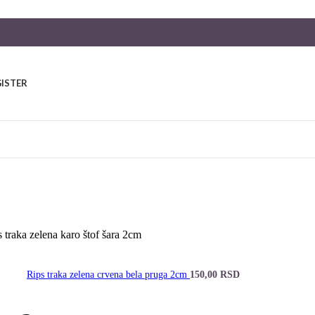
GISTER
 traka zelena karo štof šara 2cm
Rips traka zelena crvena bela pruga 2cm
150,00
RSD