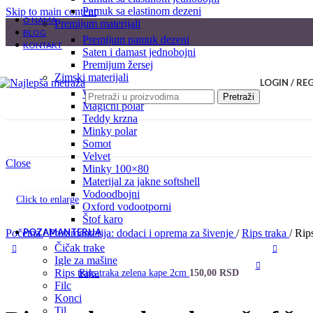
pamuk sa elastinom dezeni
Skip to main content
O NAMA
premijum materijali
BLOG
premijum pamuk dezeni
KONTAKT
saten i damast jednobojni
premijum žersej
zimski materijali
LOGIN / RE
welsoft
Pretraži
magični polar
teddy krzna
minky polar
somot
velvet
Close
minky 100×80
materijal za jakne softshell
vodoodbojni
Click to enlarge
oxford vodootporni
štof karo
POZAMANTERIJA
Početna
/
Pozamanterija: dodaci i oprema za šivenje
/
Rips traka
/
Rips
čičak trake
igle za mašine
rips traka
Rips traka zelena kape 2cm
150,00
RSD
filc
konci
til