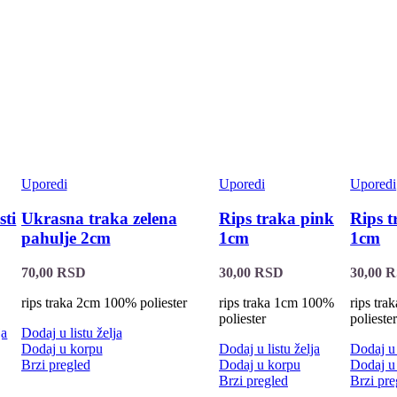
Uporedi
Uporedi
Uporedi
sti
Ukrasna traka zelena
Rips traka pink
Rips 
pahulje 2cm
1cm
1cm
70,00
RSD
30,00
RSD
30,00
R
rips traka 2cm 100% poliester
rips traka 1cm 100%
rips tr
poliester
polieste
ja
Dodaj u listu želja
Dodaj u korpu
Dodaj u listu želja
Dodaj u 
Brzi pregled
Dodaj u korpu
Dodaj u
Brzi pregled
Brzi pre