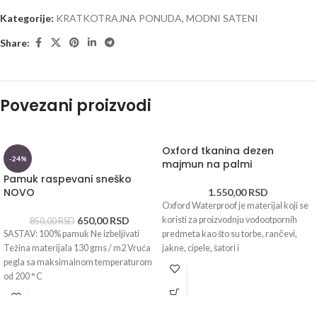
Kategorije:
KRATKOTRAJNA PONUDA
,
MODNI SATENI
Share:
Povezani proizvodi
Oxford tkanina dezen
-24%
majmun na palmi
Pamuk raspevani sneško
NOVO
1.550,00
RSD
Oxford Waterproof je materijal koji se
650,00
RSD
koristi za proizvodnju vodootpornih
850,00
RSD
SASTAV: 100% pamuk Ne izbeljivati
predmeta kao što su torbe, rančevi,
Težina materijala 130 gms / m2 Vruća
jakne, cipele, šatori i
pegla sa maksimalnom temperaturom
od 200 ° C