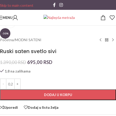
Skip to main content
MENU
Click to enlarge
-50%
Početna
/
MODNI SATENI
Ruski saten svetlo sivi
695,00
RSD
1.390,00
RSD
1.8 na zalihama
DODAJ U KORPU
Uporedi
Dodaj u listu želja