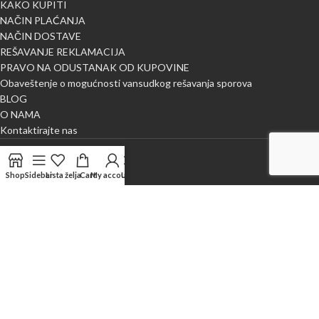
KAKO KUPITI
NAČIN PLAĆANJA
NAČIN DOSTAVE
REŠAVANJE REKLAMACIJA
PRAVO NA ODUSTANAK OD KUPOVINE
Obaveštenje o mogućnosti vansudkog rešavanja sporova
BLOG
O NAMA
Kontaktirajte nas
Shop
Sidebar
Lista želja
Cart
My account
Uporedi
X
NAJLEPŠA METRAŽA
2024 CREATED BY
WEB M DESIGN