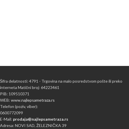
Šifra delatnosti: 4791 - Trgovina na malo posredstvom pošte ili preko
interneta Matični broj: 64223461
PIB: 109510371
WEB:
www.najlepsametraza.rs
Telefon (poziv, viber):
0600772099
E-Mail:
prodaja@najlepsametraza.rs
Adresa: NOVI SAD, ŽELEZNIČKA 39