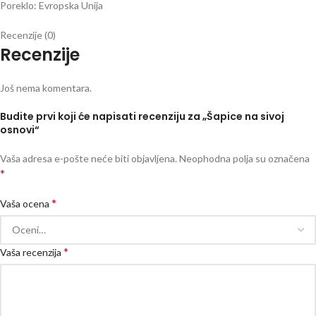
Poreklo: Evropska Unija
Recenzije (0)
Recenzije
Još nema komentara.
Budite prvi koji će napisati recenziju za „Šapice na sivoj
osnovi“
Vaša adresa e-pošte neće biti objavljena.
Neophodna polja su označena
*
*
Vaša ocena
*
Vaša recenzija