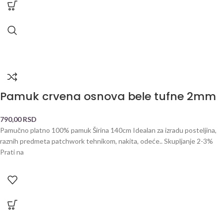
Pamuk crvena osnova bele tufne 2mm
790,00
RSD
Pamučno platno 100% pamuk Širina 140cm Idealan za izradu posteljina,
raznih predmeta patchwork tehnikom, nakita, odeće.. Skupljanje 2-3%
Prati na