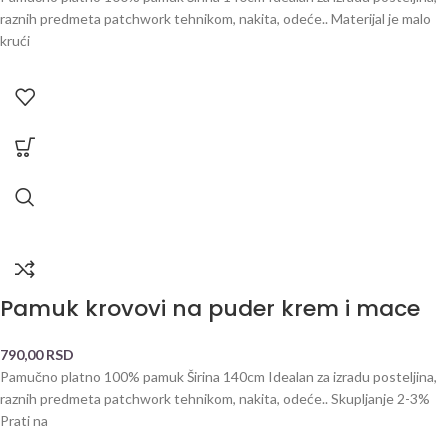
raznih predmeta patchwork tehnikom, nakita, odeće.. Materijal je malo
krući
Pamuk krovovi na puder krem i mace
790,00
RSD
Pamučno platno 100% pamuk Širina 140cm Idealan za izradu posteljina,
raznih predmeta patchwork tehnikom, nakita, odeće.. Skupljanje 2-3%
Prati na