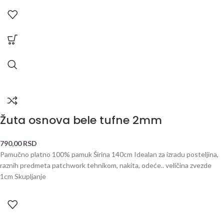
Žuta osnova bele tufne 2mm
790,00
RSD
Pamučno platno 100% pamuk Širina 140cm Idealan za izradu posteljina,
raznih predmeta patchwork tehnikom, nakita, odeće.. veličina zvezde
1cm Skupljanje