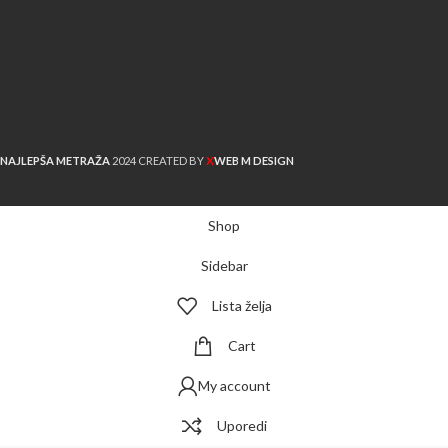
X
NAJLEPŠA METRAŽA
2024 CREATED BY
WEB M DESIGN
Shop
Sidebar
Lista želja
Cart
My account
Uporedi