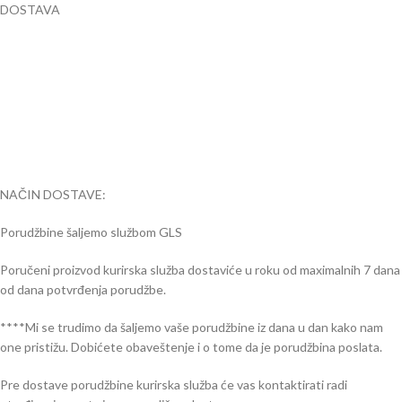
DOSTAVA
NAČIN DOSTAVE:
Porudžbine šaljemo službom GLS
Poručeni proizvod kurirska služba dostaviće u roku od maximalnih 7 dana
od dana potvrđenja porudžbe.
****Mi se trudimo da šaljemo vaše porudžbine iz dana u dan kako nam
one pristižu. Dobićete obaveštenje i o tome da je porudžbina poslata.
Pre dostave porudžbine kurirska služba će vas kontaktirati radi