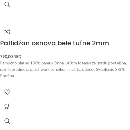
Patlidžan osnova bele tufne 2mm
790,00
RSD
Pamučno platno 100% pamuk Širina 140cm Idealan za izradu posteljina,
raznih predmeta patchwork tehnikom, nakita, odeće.. Skupljanje 2-3%
Prati na