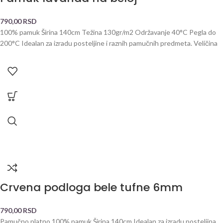
790,00
RSD
100% pamuk Širina 140cm Težina 130gr/m2 Održavanje 40°C Pegla do
200°C Idealan za izradu posteljine i raznih pamučnih predmeta. Veličina
Crvena podloga bele tufne 6mm
790,00
RSD
Pamučno platno 100% pamuk Širina 140cm Idealan za izradu posteljina,