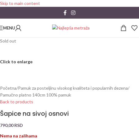
Skip to main content
MENU
Sold out
Click to enlarge
Početna
/
Pamuk za posteljinu visokog kvaliteta i popularnih dezena
/
Pamučno platno 140cm 100% pamuk
Back to products
Šapice na sivoj osnovi
790,00
RSD
Nema na zalihama