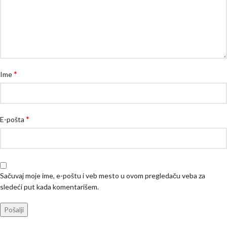
*
Ime
*
E-pošta
Sačuvaj moje ime, e-poštu i veb mesto u ovom pregledaču veba za
sledeći put kada komentarišem.