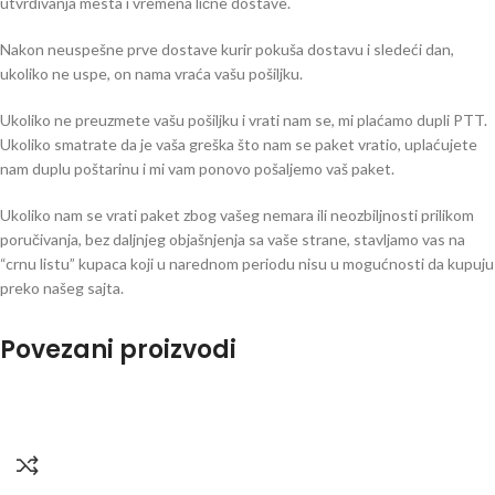
utvrđivanja mesta i vremena lične dostave.
Nakon neuspešne prve dostave kurir pokuša dostavu i sledeći dan,
ukoliko ne uspe, on nama vraća vašu pošiljku.
Ukoliko ne preuzmete vašu pošiljku i vrati nam se, mi plaćamo dupli PTT.
Ukoliko smatrate da je vaša greška što nam se paket vratio, uplaćujete
nam duplu poštarinu i mi vam ponovo pošaljemo vaš paket.
Ukoliko nam se vrati paket zbog vašeg nemara ili neozbiljnosti prilikom
poručivanja, bez daljnjeg objašnjenja sa vaše strane, stavljamo vas na
“crnu listu” kupaca koji u narednom periodu nisu u mogućnosti da kupuju
preko našeg sajta.
Povezani proizvodi