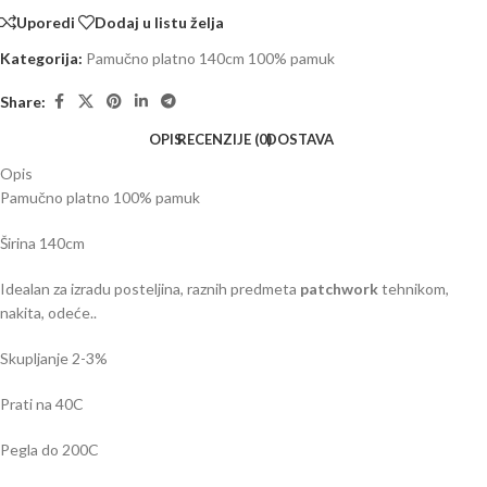
Uporedi
Dodaj u listu želja
Kategorija:
Pamučno platno 140cm 100% pamuk
Share:
OPIS
RECENZIJE (0)
DOSTAVA
Opis
Pamučno platno 100% pamuk
Širina 140cm
Idealan za izradu posteljina, raznih predmeta
patchwork
tehnikom,
nakita, odeće..
Skupljanje 2-3%
Prati na 40C
Pegla do 200C