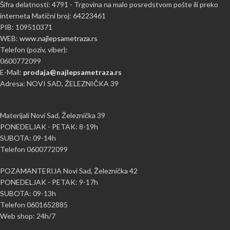
Šifra delatnosti: 4791 - Trgovina na malo posredstvom pošte ili preko
interneta Matični broj: 64223461
PIB: 109510371
WEB:
www.najlepsametraza.rs
Telefon (poziv, viber):
0600772099
E-Mail:
prodaja@najlepsametraza.rs
Adresa: NOVI SAD, ŽELEZNIČKA 39
Materijali Novi Sad, Železnička 39
PONEDELJAK - PETAK: 8-19h
SUBOTA: 09-14h
Telefon 0600772099
POZAMANTERIJA Novi Sad, Železnička 42
PONEDELJAK - PETAK: 9-17h
SUBOTA: 09-13h
Telefon 0601652885
Web shop: 24h/7