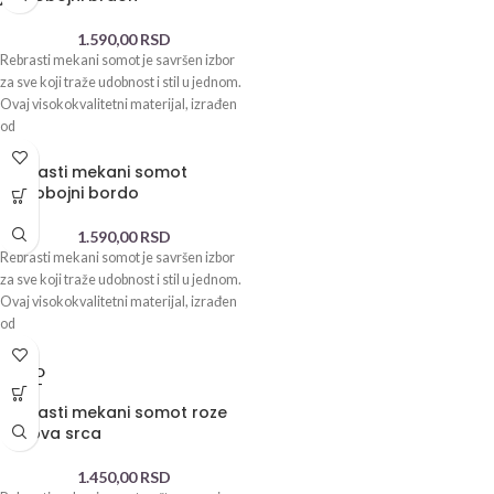
1.590,00
RSD
Rebrasti mekani somot je savršen izbor
za sve koji traže udobnost i stil u jednom.
Ovaj visokokvalitetni materijal, izrađen
od
Rebrasti mekani somot
jednobojni bordo
1.590,00
RSD
Rebrasti mekani somot je savršen izbor
za sve koji traže udobnost i stil u jednom.
Ovaj visokokvalitetni materijal, izrađen
od
SOLD
OUT
Rebrasti mekani somot roze
osnova srca
1.450,00
RSD