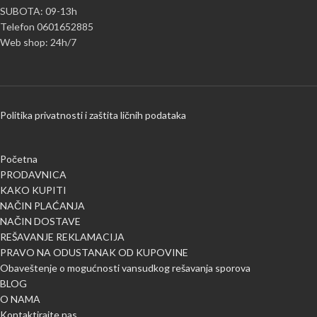
SUBOTA: 09-13h
Telefon 0601652885
Web shop: 24h/7
Politika privatnosti i zaštita ličnih podataka
Početna
PRODAVNICA
KAKO KUPITI
NAČIN PLAĆANJA
NAČIN DOSTAVE
REŠAVANJE REKLAMACIJA
PRAVO NA ODUSTANAK OD KUPOVINE
Obaveštenje o mogućnosti vansudkog rešavanja sporova
BLOG
O NAMA
Kontaktirajte nas