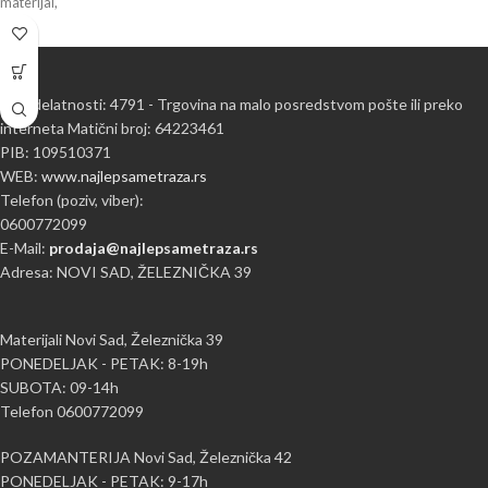
materijal,
Šifra delatnosti: 4791 - Trgovina na malo posredstvom pošte ili preko
interneta Matični broj: 64223461
PIB: 109510371
WEB:
www.najlepsametraza.rs
Telefon (poziv, viber):
0600772099
E-Mail:
prodaja@najlepsametraza.rs
Adresa: NOVI SAD, ŽELEZNIČKA 39
Materijali Novi Sad, Železnička 39
PONEDELJAK - PETAK: 8-19h
SUBOTA: 09-14h
Telefon 0600772099
POZAMANTERIJA Novi Sad, Železnička 42
PONEDELJAK - PETAK: 9-17h