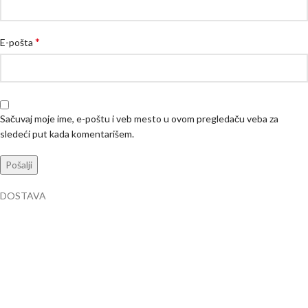
*
E-pošta
Sačuvaj moje ime, e-poštu i veb mesto u ovom pregledaču veba za
sledeći put kada komentarišem.
DOSTAVA