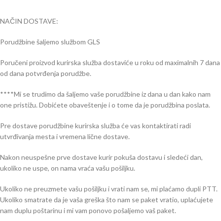
NAČIN DOSTAVE:
Porudžbine šaljemo službom GLS
Poručeni proizvod kurirska služba dostaviće u roku od maximalnih 7 dana
od dana potvrđenja porudžbe.
****Mi se trudimo da šaljemo vaše porudžbine iz dana u dan kako nam
one pristižu. Dobićete obaveštenje i o tome da je porudžbina poslata.
Pre dostave porudžbine kurirska služba će vas kontaktirati radi
utvrđivanja mesta i vremena lične dostave.
Nakon neuspešne prve dostave kurir pokuša dostavu i sledeći dan,
ukoliko ne uspe, on nama vraća vašu pošiljku.
Ukoliko ne preuzmete vašu pošiljku i vrati nam se, mi plaćamo dupli PTT.
Ukoliko smatrate da je vaša greška što nam se paket vratio, uplaćujete
nam duplu poštarinu i mi vam ponovo pošaljemo vaš paket.