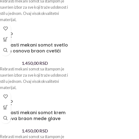
Rebrasti mekani somot sa štampom je
savršen izbor za sve koji traže udobnost i
stil u jednom. Ovaj visokokvalitetni
materijal,
SOLD
OUT
Rebrasti mekani somot svetlo
krem osnova braon cvetići
1.450,00
RSD
Rebrasti mekani somot sa štampom je
savršen izbor za sve koji traže udobnost i
stil u jednom. Ovaj visokokvalitetni
materijal,
SOLD
OUT
Rebrasti mekani somot krem
osnova braon mede glave
1.450,00
RSD
Rebrasti mekani somot sa štampom je