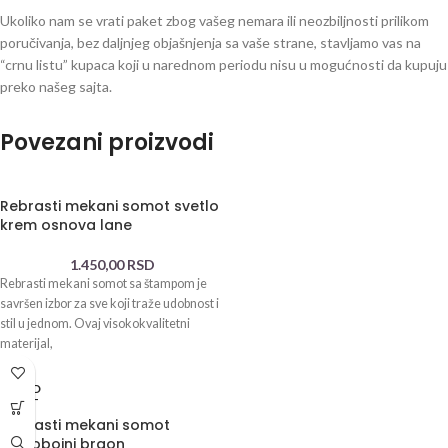
Ukoliko nam se vrati paket zbog vašeg nemara ili neozbiljnosti prilikom
poručivanja, bez daljnjeg objašnjenja sa vaše strane, stavljamo vas na
“crnu listu” kupaca koji u narednom periodu nisu u mogućnosti da kupuju
preko našeg sajta.
Povezani proizvodi
Rebrasti mekani somot svetlo
krem osnova lane
1.450,00
RSD
Rebrasti mekani somot sa štampom je
savršen izbor za sve koji traže udobnost i
stil u jednom. Ovaj visokokvalitetni
materijal,
SOLD
OUT
Rebrasti mekani somot
jednobojni braon