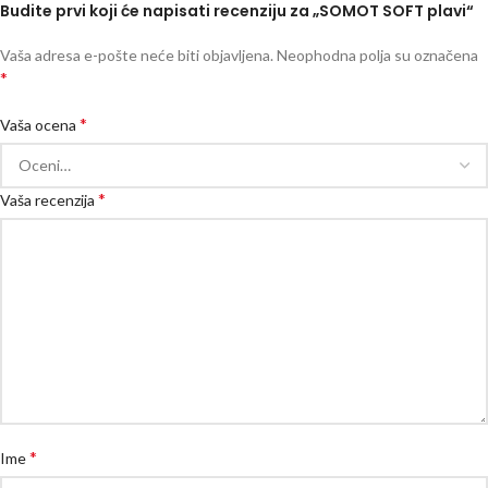
Budite prvi koji će napisati recenziju za „SOMOT SOFT plavi“
Vaša adresa e-pošte neće biti objavljena.
Neophodna polja su označena
*
*
Vaša ocena
*
Vaša recenzija
*
Ime