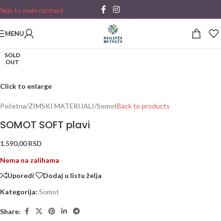
Skip to main content
MENU
SOLD
OUT
Click to enlarge
Početna
/
ZIMSKI MATERIJALI
/
Somot
Back to products
SOMOT SOFT plavi
1.590,00
RSD
Nema na zalihama
Uporedi
Dodaj u listu želja
Kategorija:
Somot
Share: