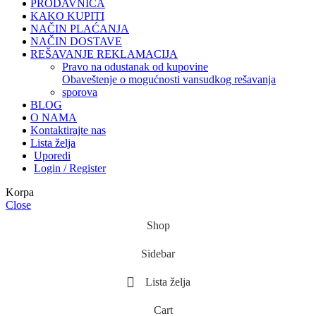
PRODAVNICA
KAKO KUPITI
NAČIN PLAĆANJA
NAČIN DOSTAVE
REŠAVANJE REKLAMACIJA
pravo na odustanak od kupovine
obaveštenje o mogućnosti vansudkog rešavanja
sporova
BLOG
O NAMA
Kontaktirajte nas
Lista želja
Uporedi
Login / Register
Korpa
Close
Shop
Sidebar
Lista želja
Cart