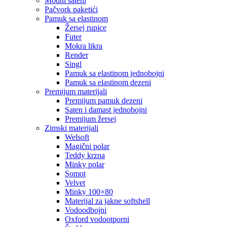
modni sateni
pačvork paketići
pamuk sa elastinom
žersej rupice
futer
mokra likra
render
singl
pamuk sa elastinom jednobojni
pamuk sa elastinom dezeni
premijum materijali
premijum pamuk dezeni
saten i damast jednobojni
premijum žersej
zimski materijali
welsoft
magični polar
teddy krzna
minky polar
somot
velvet
minky 100×80
materijal za jakne softshell
vodoodbojni
oxford vodootporni