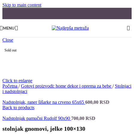
Skip to main content
MENU
Close
Sold out
Click to enlarge
Početna
/
Gotovi proizvodi: home dekor i oprema za bebe
/
Stolnjaci
i nadstolnjaci
Nadstolnjak, raner šišarke na crveno 65x65
600,00
RSD
Back to products
Nadstolnjak pamučni Rudolf 90x90
700,00
RSD
stolnjak gnomovi, jelke 100×130