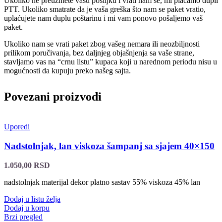
Ukoliko ne preuzmete vašu pošiljku i vrati nam se, mi plaćamo dupli
PTT. Ukoliko smatrate da je vaša greška što nam se paket vratio,
uplaćujete nam duplu poštarinu i mi vam ponovo pošaljemo vaš
paket.
Ukoliko nam se vrati paket zbog vašeg nemara ili neozbiljnosti
prilikom poručivanja, bez daljnjeg objašnjenja sa vaše strane,
stavljamo vas na “crnu listu” kupaca koji u narednom periodu nisu u
mogućnosti da kupuju preko našeg sajta.
Povezani proizvodi
Uporedi
Nadstolnjak, lan viskoza šampanj sa sjajem 40×150
1.050,00
RSD
nadstolnjak materijal dekor platno sastav 55% viskoza 45% lan
Dodaj u listu želja
Dodaj u korpu
Brzi pregled