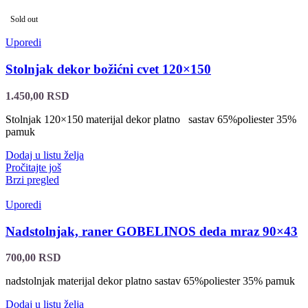
Sold out
Uporedi
Stolnjak dekor božićni cvet 120×150
1.450,00
RSD
Stolnjak 120×150 materijal dekor platno sastav 65%poliester 35%
pamuk
Dodaj u listu želja
Pročitajte još
Brzi pregled
Uporedi
Nadstolnjak, raner GOBELINOS deda mraz 90×43
700,00
RSD
nadstolnjak materijal dekor platno sastav 65%poliester 35% pamuk
Dodaj u listu želja