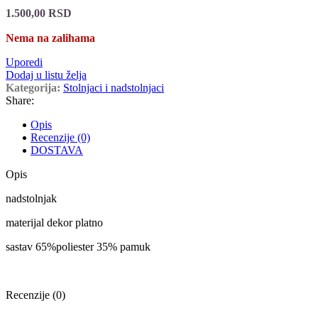
1.500,00
RSD
Nema na zalihama
Uporedi
Dodaj u listu želja
Kategorija:
Stolnjaci i nadstolnjaci
Share:
Opis
Recenzije (0)
DOSTAVA
Opis
nadstolnjak
materijal dekor platno
sastav 65%poliester 35% pamuk
Recenzije (0)