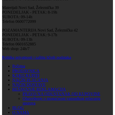
Materijali Novi Sad, Železnička 39
PONEDELJAK - PETAK: 8-19h
SUBOTA: 09-14h
Telefon 0600772099
POZAMANTERIJA Novi Sad, Železnička 42
PONEDELJAK - PETAK: 9-17h
SUBOTA: 09-13h
Telefon 0601652885
Web shop: 24h/7
Politika privatnosti i zaštita ličnih podataka
Početna
PRODAVNICA
KAKO KUPITI
NAČIN PLAĆANJA
NAČIN DOSTAVE
REŠAVANJE REKLAMACIJA
PRAVO NA ODUSTANAK OD KUPOVINE
Obaveštenje o mogućnosti vansudkog rešavanja
sporova
BLOG
O NAMA