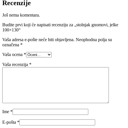
Recenzije
Još nema komentara.
Budite prvi koji će napisati recenziju za „stolnjak gnomovi, jelke
100×130“
Vaša adresa e-pošte neće biti objavljena.
Neophodna polja su
označena
*
Vaša ocena
*
Vaša recenzija
*
Ime
*
E-pošta
*