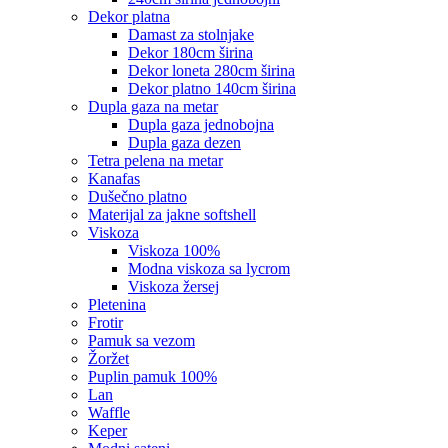
dekor platna
damast za stolnjake
dekor 180cm širina
dekor loneta 280cm širina
dekor platno 140cm širina
dupla gaza na metar
dupla gaza jednobojna
dupla gaza dezen
tetra pelena na metar
kanafas
dušečno platno
materijal za jakne softshell
viskoza
viskoza 100%
modna viskoza sa lycrom
viskoza žersej
pletenina
frotir
pamuk sa vezom
žoržet
puplin pamuk 100%
lan
waffle
keper