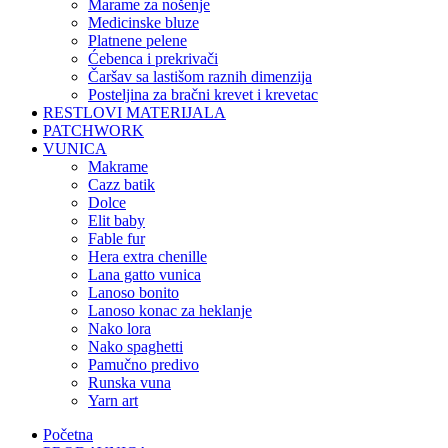
marame za nošenje
medicinske bluze
platnene pelene
ćebenca i prekrivači
čaršav sa lastišom raznih dimenzija
posteljina za bračni krevet i krevetac
RESTLOVI MATERIJALA
PATCHWORK
VUNICA
makrame
cazz batik
dolce
elit baby
fable fur
hera extra chenille
lana gatto vunica
lanoso bonito
lanoso konac za heklanje
nako lora
nako spaghetti
pamučno predivo
runska vuna
yarn art
Početna