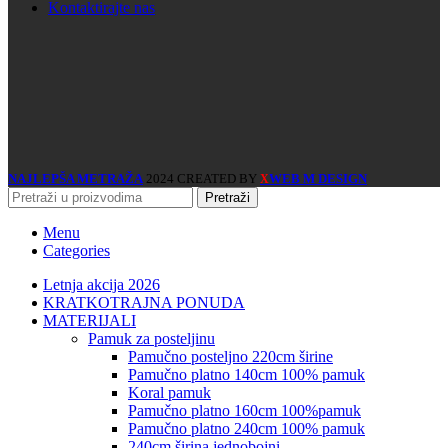
Kontaktirajte nas
NAJLEPŠA METRAŽA
2024 CREATED BY
WEB M DESIGN
X
Pretraži
Menu
Categories
Letnja akcija 2026
KRATKOTRAJNA PONUDA
MATERIJALI
pamuk za posteljinu
pamučno posteljno 220cm širine
pamučno platno 140cm 100% pamuk
koral pamuk
pamučno platno 160cm 100%pamuk
pamučno platno 240cm 100% pamuk
240cm širina jednobojni