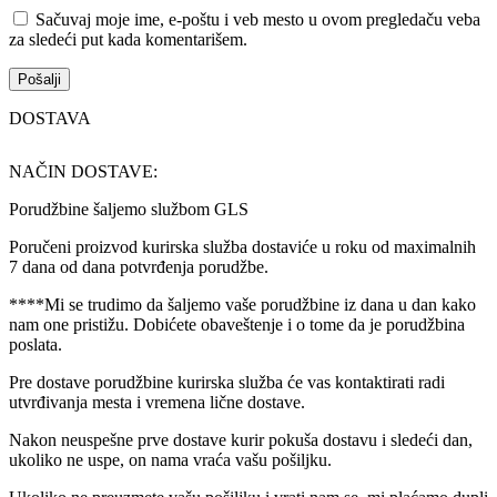
Sačuvaj moje ime, e-poštu i veb mesto u ovom pregledaču veba
za sledeći put kada komentarišem.
DOSTAVA
NAČIN DOSTAVE:
Porudžbine šaljemo službom GLS
Poručeni proizvod kurirska služba dostaviće u roku od maximalnih
7 dana od dana potvrđenja porudžbe.
****Mi se trudimo da šaljemo vaše porudžbine iz dana u dan kako
nam one pristižu. Dobićete obaveštenje i o tome da je porudžbina
poslata.
Pre dostave porudžbine kurirska služba će vas kontaktirati radi
utvrđivanja mesta i vremena lične dostave.
Nakon neuspešne prve dostave kurir pokuša dostavu i sledeći dan,
ukoliko ne uspe, on nama vraća vašu pošiljku.