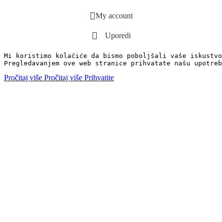
My account
Uporedi
Mi koristimo kolačiće da bismo poboljšali vaše iskustvo
Pregledavanjem ove web stranice prihvatate našu upotreb
Pročitaj više
Pročitaj više
Prihvatite