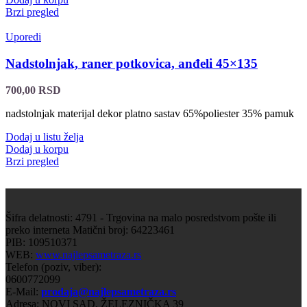
Brzi pregled
Uporedi
Nadstolnjak, raner potkovica, anđeli 45×135
700,00
RSD
nadstolnjak materijal dekor platno sastav 65%poliester 35% pamuk
Dodaj u listu želja
Dodaj u korpu
Brzi pregled
Šifra delatnosti: 4791 - Trgovina na malo posredstvom pošte ili
preko interneta Matični broj: 64223461
PIB: 109510371
WEB:
www.najlepsametraza.rs
Telefon (poziv, viber):
0600772099
E-Mail:
prodaja@najlepsametraza.rs
Adresa: NOVI SAD, ŽELEZNIČKA 39