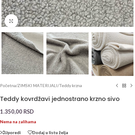
Click to enlarge
Početna
/
ZIMSKI MATERIJALI
/
Teddy krzna
Teddy kovrdžavi jednostrano krzno sivo
1.350,00
RSD
Nema na zalihama
Uporedi
Dodaj u listu želja