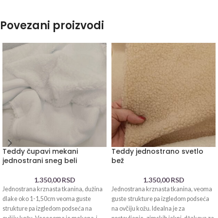
Povezani proizvodi
Teddy čupavi mekani
Teddy jednostrano svetlo
jednostrani sneg beli
bež
1.350,00
RSD
1.350,00
RSD
Jednostrana krznasta tkanina, dužina
Jednostrana krznasta tkanina, veoma
dlake oko 1-1,50cm veoma guste
guste strukture pa izgledom podseća
strukture pa izgledom podseća na
na ovčiju kožu. Idealna je za