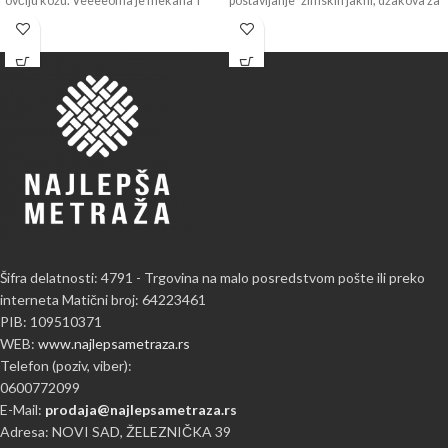
ovčiju kožu. Veeeeoma je mekana i
postavljanje zimskih jakni, džakova za
Šifra delatnosti: 4791 - Trgovina na malo posredstvom pošte ili preko
interneta Matični broj: 64223461
PIB: 109510371
WEB:
www.najlepsametraza.rs
Telefon (poziv, viber):
0600772099
E-Mail:
prodaja@najlepsametraza.rs
Adresa: NOVI SAD, ŽELEZNIČKA 39