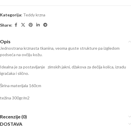
Kategorija:
Teddy krzna
Share:
Opis
Jednostrana krznasta tkanina, veoma guste strukture pa izgledom
podseća na ovčiju kožu.
Idealna je za postavljanje zimskih jakni, džakova za dečija kolica, izradu
igračaka i slično.
Širina materijala 160cm
težina 300gr/m2
Recenzije (0)
DOSTAVA