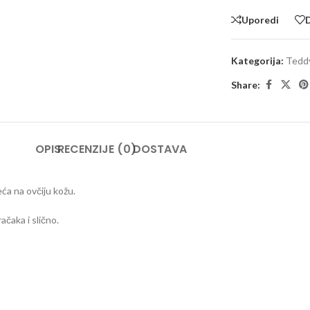
Uporedi
D
Kategorija:
Teddy
Share:
OPIS
RECENZIJE (0)
DOSTAVA
ća na ovčiju kožu.
ačaka i slično.