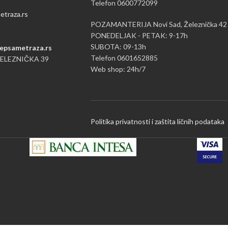
Telefon 0600772099
traza.rs
POZAMANTERIJA Novi Sad, Železnička 42
PONEDELJAK - PETAK: 9-17h
SUBOTA: 09-13h
epsametraza.rs
Telefon 0601652885
ŽELEZNIČKA 39
Web shop: 24h/7
Politika privatnosti i zaštita ličnih podataka