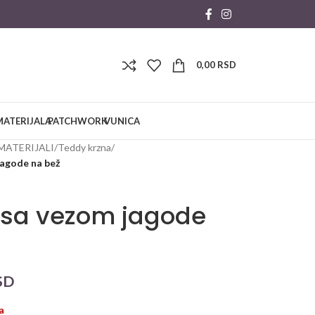
0,00
RSD
MATERIJALA
PATCHWORK
VUNICA
MATERIJALI
/
Teddy krzna
/
jagode na bež
 sa vezom jagode
ž
SD
a