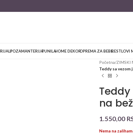
RIJALI
POZAMANTERIJA
PUNILA
HOME DEKOR
OPREMA ZA BEBE
RESTLOVI 
large
Početna
/
ZIMSKI 
Teddy sa vezom 
Teddy
na be
1.550,00
R
Nema na zaliham