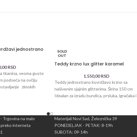
vrdžavi jednostrano
SOLD
OUT
Teddy krzno lux glitter karamel
0,00
RSD
a tkanina, veoma guste
1.550,00
RSD
om podseća na ovčiju
Teddy jednostrano kovrdžavo krzno sa
postavljanje zimskih
našivenim sjajnim glitterima. Širina 150 cm
Idealan za izradu bundica, prsluka, igračaka i
mnogo toga
 - Trgovina na malo
Materijali Novi Sad, Železnička 39
 preko interneta
PONEDELJAK - PETAK: 8-19h
61
SUBOTA: 09-14h