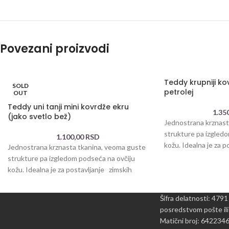
Povezani proizvodi
Teddy krupniji ko
SOLD
petrolej
OUT
Teddy uni tanji mini kovrdže ekru
1.35
(jako svetlo bež)
Jednostrana krznast
strukture pa izgled
1.100,00
RSD
kožu. Idealna je za 
Jednostrana krznasta tkanina, veoma guste
jakni, džakova za
strukture pa izgledom podseća na ovčiju
kožu. Idealna je za postavljanje zimskih
jakni, džakova za
Šifra delatnosti: 4791
posredstvom pošte ili
Matični broj: 642234