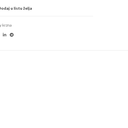
odaj u listu želja
 krzna