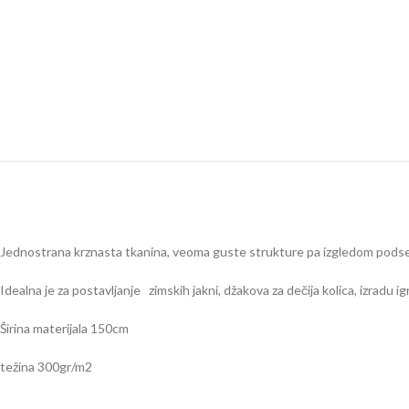
Jednostrana krznasta tkanina, veoma guste strukture pa izgledom podse
Idealna je za postavljanje zimskih jakni, džakova za dečija kolica, izradu igr
Širina materijala 150cm
težina 300gr/m2