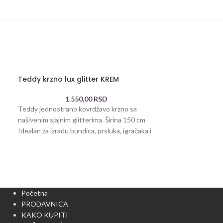
Teddy krzno lux glitter KREM
Teddy čupavi c
1.550,00
RSD
1
Teddy jednostrano kovrdžavo krzno sa
Jednostrana krzn
našivenim sjajnim glitterima. Širina 150 cm
oko 1-1,50cm ve
Idealan za izradu bundica, prsluka, igračaka i
izgledom podseća
mnogo toga
je mekana i
Početna
PRODAVNICA
KAKO KUPITI